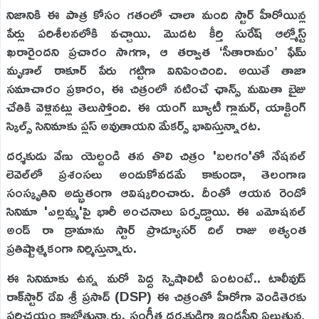
నిజానికి ఈ పాత్ర కోసం గతంలో చాలా మంది స్టార్ హీరోయిన్ల
పేర్లు పరిశీలనలోకి వచ్చాయి. మొదట కీర్తి సురేష్ ఆల్మోస్ట్
ఖరారైందని ప్రచారం సాగగా, ఆ తర్వాత ‘సీతారామం’ ఫేమ్
మృణాల్ ఠాకూర్ పేరు గట్టిగా వినిపించింది. అయితే తాజా
సమాచారం ప్రకారం, ఈ చిత్రంలో నటించే ఛాన్స్ మమితా బైజు
చేతికి వెళ్లినట్లు తెలుస్తోంది. ఈ యంగ్ బ్యూటీ గ్లామర్, యాక్టింగ్
స్కిల్స్ సినిమాకు ప్లస్ అవుతాయని మేకర్స్ భావిస్తున్నారట.
దర్శకుడు వేణు యెల్దండి తన తొలి చిత్రం 'బలగం'తో నేషనల్
లెవెల్‌లో ప్రశంసలు అందుకోవడమే కాకుండా, తెలంగాణ
సంస్కృతిని అద్భుతంగా ఆవిష్కరించారు. దీంతో ఆయన రెండో
సినిమా 'ఎల్లమ్మ'పై భారీ అంచనాలు ఏర్పడ్డాయి. ఈ ఎమోషనల్
అండ్ రా డ్రామాను స్టార్ ప్రొడ్యూసర్ దిల్ రాజు అత్యంత
ప్రతిష్టాత్మకంగా నిర్మిస్తున్నారు.
ఈ సినిమాకు ఉన్న మరో పెద్ద స్పెషాలిటీ ఏంటంటే.. టాలీవుడ్
రాక్‌స్టార్ దేవి శ్రీ ప్రసాద్ (DSP) ఈ చిత్రంతో హీరోగా వెండితెరకు
పరిచయం కాబోతున్నారు. సంగీత దర్శకుడిగా ఇండస్ట్రీని ఏలుతున్న