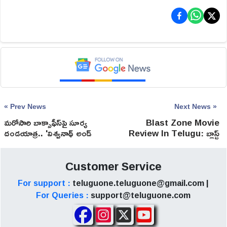
« Prev News
Next News »
మ‌రోసారి బాక్సాఫీస్‌పై సూర్య
Blast Zone Movie
దండయాత్ర.. 'విశ్వనాథ్ అండ్
Review In Telugu: బ్లాస్ట్
సన్స్' రిలీజ్ డేట్ ఫిక్స్!
జోన్ మూవీ రివ్యూ
Customer Service
For support :
teluguone.teluguone@gmail.com |
For Queries :
support@teluguone.com