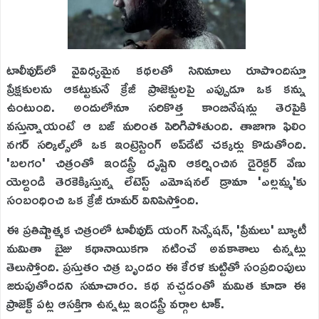
టాలీవుడ్‌లో వైవిధ్యమైన కథలతో సినిమాలు రూపొందిస్తూ
ప్రేక్షకులను ఆకట్టుకునే క్రేజీ ప్రాజెక్టులపై ఎప్పుడూ ఒక కన్ను
ఉంటుంది. అందులోనూ సరికొత్త కాంబినేషన్లు తెరపైకి
వస్తున్నాయంటే ఆ బజ్ మరింత పెరిగిపోతుంది. తాజాగా ఫిలిం
నగర్ సర్కిల్స్‌లో ఒక ఇంట్రెస్టింగ్ అప్‌డేట్ చక్కర్లు కొడుతోంది.
'బలగం' చిత్రంతో ఇండస్ట్రీ దృష్టిని ఆకర్షించిన డైరెక్టర్ వేణు
యెల్దండి తెరకెక్కిస్తున్న లేటెస్ట్ ఎమోషనల్ డ్రామా 'ఎల్లమ్మ'కు
సంబంధించి ఒక క్రేజీ రూమర్ వినిపిస్తోంది.
ఈ ప్రతిష్టాత్మక చిత్రంలో టాలీవుడ్ యంగ్ సెన్సేషన్, 'ప్రేమలు' బ్యూటీ
మమితా బైజు కథానాయికగా నటించే అవకాశాలు ఉన్నట్లు
తెలుస్తోంది. ప్రస్తుతం చిత్ర బృందం ఈ కేరళ కుట్టితో సంప్రదింపులు
జరుపుతోందని సమాచారం. కథ నచ్చడంతో మమిత కూడా ఈ
ప్రాజెక్ట్ పట్ల ఆసక్తిగా ఉన్నట్లు ఇండస్ట్రీ వర్గాల టాక్.