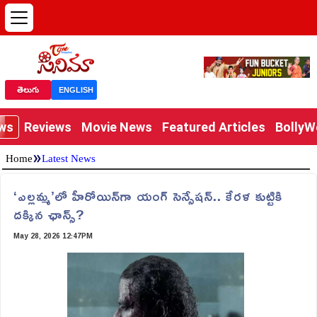
తెలుగు
ENGLISH
ews
Reviews
Movie News
Featured Articles
Bolly
»
Home
Latest News
‘ఎల్లమ్మ’లో హీరోయిన్‌గా యంగ్ సెన్సేషన్.. కేర‌ళ కుట్టికి
ద‌క్కిన ఛాన్స్‌?
May 28, 2026 12:47PM