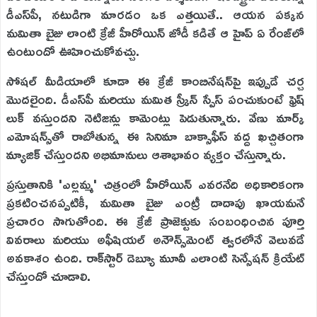
డీఎస్‌పీ, నటుడిగా మారడం ఒక ఎత్తయితే.. ఆయన పక్కన
మమితా బైజు లాంటి క్రేజీ హీరోయిన్ జోడీ కడితే ఆ హైప్ ఏ రేంజ్‌లో
ఉంటుందో ఊహించుకోవచ్చు.
సోషల్ మీడియాలో కూడా ఈ క్రేజీ కాంబినేషన్‌పై ఇప్పుడే చర్చ
మొదలైంది. డీఎస్‌పీ మరియు మమిత స్క్రీన్ స్పేస్ పంచుకుంటే ఫ్రెష్
లుక్ వస్తుందని నెటిజన్లు కామెంట్లు పెడుతున్నారు. వేణు మార్క్
ఎమోషన్స్‌తో రాబోతున్న ఈ సినిమా బాక్సాఫీస్ వద్ద ఖచ్చితంగా
మ్యాజిక్ చేస్తుందని అభిమానులు ఆశాభావం వ్యక్తం చేస్తున్నారు.
ప్రస్తుతానికి 'ఎల్లమ్మ' చిత్రంలో హీరోయిన్ ఎవరనేది అధికారికంగా
ప్రకటించనప్పటికీ, మమితా బైజు ఎంట్రీ దాదాపు ఖాయమనే
ప్రచారం సాగుతోంది. ఈ క్రేజీ ప్రాజెక్టుకు సంబంధించిన పూర్తి
వివరాలు మరియు అఫీషియల్ అనౌన్స్‌మెంట్ త్వరలోనే వెలువడే
అవకాశం ఉంది. రాక్‌స్టార్ డెబ్యూ మూవీ ఎలాంటి సెన్సేషన్ క్రియేట్
చేస్తుందో చూడాలి.