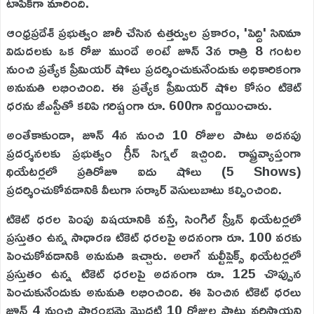
టాపిక్‌గా మారింది.
ఆంధ్రప్రదేశ్ ప్రభుత్వం జారీ చేసిన ఉత్తర్వుల ప్రకారం, 'పెద్ది' సినిమా
విడుదలకు ఒక రోజు ముందే అంటే జూన్ 3న రాత్రి 8 గంటల
నుంచి ప్రత్యేక ప్రీమియర్ షోలు ప్రదర్శించుకునేందుకు అధికారికంగా
అనుమతి లభించింది. ఈ ప్రత్యేక ప్రీమియర్ షోల కోసం టికెట్
ధరను జీఎస్టీతో కలిపి గరిష్టంగా రూ. 600గా నిర్ణయించారు.
అంతేకాకుండా, జూన్ 4న నుంచి 10 రోజుల పాటు అదనపు
ప్రదర్శనలకు ప్రభుత్వం గ్రీన్ సిగ్నల్ ఇచ్చింది. రాష్ట్రవ్యాప్తంగా
థియేటర్లలో ప్రతిరోజూ ఐదు షోలు (5 Shows)
ప్రదర్శించుకోవడానికి వీలుగా సర్కార్ వెసులుబాటు కల్పించింది.
టికెట్ ధరల పెంపు విషయానికి వస్తే, సింగిల్ స్క్రీన్ థియేటర్లలో
ప్రస్తుతం ఉన్న సాధారణ టికెట్ ధరలపై అదనంగా రూ. 100 వరకు
పెంచుకోవడానికి అనుమతి ఇచ్చారు. అలాగే మల్టీప్లెక్స్ థియేటర్లలో
ప్రస్తుతం ఉన్న టికెట్ ధరలపై అదనంగా రూ. 125 చొప్పున
పెంచుకునేందుకు అనుమతి లభించింది. ఈ పెంచిన టికెట్ ధరలు
జూన్ 4 నుంచి ప్రారంభమై మొదటి 10 రోజుల పాటు వర్తిస్తాయని