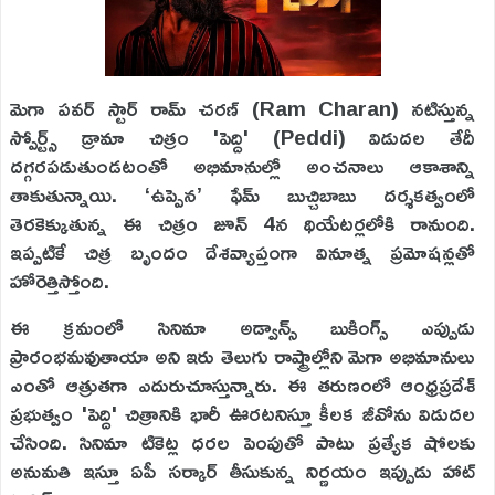
మెగా పవర్ స్టార్ రామ్ చరణ్ (Ram Charan) నటిస్తున్న
స్పోర్ట్స్ డ్రామా చిత్రం 'పెద్ది' (Peddi) విడుదల తేదీ
దగ్గరపడుతుండటంతో అభిమానుల్లో అంచనాలు ఆకాశాన్ని
తాకుతున్నాయి. ‘ఉప్పెన’ ఫేమ్ బుచ్చిబాబు దర్శకత్వంలో
తెరకెక్కుతున్న ఈ చిత్రం జూన్ 4న థియేటర్లలోకి రానుంది.
ఇప్పటికే చిత్ర బృందం దేశవ్యాప్తంగా వినూత్న ప్రమోషన్లతో
హోరెత్తిస్తోంది.
ఈ క్రమంలో సినిమా అడ్వాన్స్ బుకింగ్స్ ఎప్పుడు
ప్రారంభమవుతాయా అని ఇరు తెలుగు రాష్ట్రాల్లోని మెగా అభిమానులు
ఎంతో ఆత్రుతగా ఎదురుచూస్తున్నారు. ఈ తరుణంలో ఆంధ్రప్రదేశ్
ప్రభుత్వం 'పెద్ది' చిత్రానికి భారీ ఊరటనిస్తూ కీలక జీవోను విడుదల
చేసింది. సినిమా టికెట్ల ధరల పెంపుతో పాటు ప్రత్యేక షోలకు
అనుమతి ఇస్తూ ఏపీ సర్కార్ తీసుకున్న నిర్ణయం ఇప్పుడు హాట్