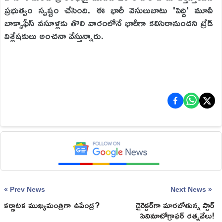
ప్రభుత్వం స్పష్టం చేసింది. ఈ భారీ వెసులుబాటు 'పెద్ది' మూవీ
బాక్సాఫీస్ వసూళ్లకు తొలి వారంలోనే భారీగా కలిసిరానుందని ట్రేడ్
విశ్లేషకులు అంచనా వేస్తున్నారు.
« Prev News
Next News »
కర్ణాటక ముఖ్యమంత్రిగా ఉపేంద్ర?
డైరెక్టర్‌గా మారబోతున్న స్టార్
సినిమాటోగ్రాఫర్ రత్నవేలు!