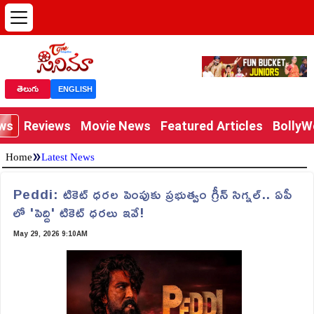
తెలుగు
ENGLISH
ews
Reviews
Movie News
Featured Articles
Bolly
»
Home
Latest News
Peddi: టికెట్ ధరల పెంపుకు ప్రభుత్వం గ్రీన్ సిగ్నల్.. ఏపీ
లో 'పెద్ది' టికెట్ ధరలు ఇవే!
May 29, 2026 9:10AM