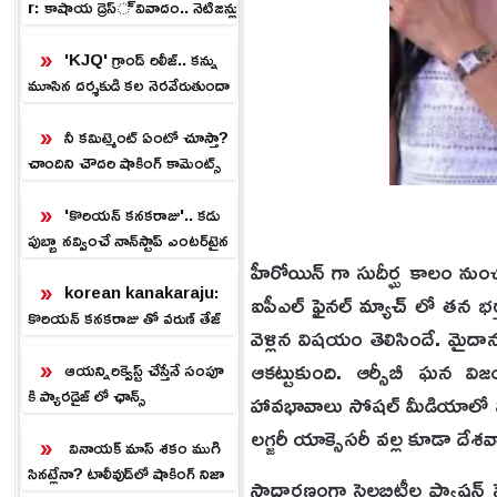
r: కాషాయ డ్రెస్ వివాదం.. నెటిజన్లు
ఫైర్
'KJQ' గ్రాండ్ రిలీజ్.. కన్ను
మూసిన దర్శకుడి కల నెరవేరుతుందా
.?
నీ కమిట్మెంట్ ఏంటో చూస్తా?
చాందిని చౌదరి షాకింగ్ కామెంట్స్
'కొరియన్ కనకరాజు'.. కడు
పుబ్బా నవ్వించే నాన్‌స్టాప్ ఎంటర్‌టైన
ర్.!
హీరోయిన్ గా సుదీర్ఘ కాలం ను
korean kanakaraju:
ఐపీఎల్ ఫైనల్ మ్యాచ్ లో తన భర్త 
కొరియన్ కనకరాజు తో వరుణ్ తేజ్
వెళ్లిన విషయం తెలిసిందే. మై
హిట్.. ప్లాప్ కాకుండా ఉండాలంటే
ఆకట్టుకుంది. ఆర్సీబీ ఘన వ
ఇలా!
ఆయన్నిరిక్వెస్ట్ చేస్తేనే సంపూ
కి ప్యారడైజ్ లో ఛాన్స్
హావభావాలు సోషల్ మీడియాలో వి
లగ్జరీ యాక్సెసరీ వల్ల కూడా దేశవ్
వినాయక్ మాస్ శకం ముగి
సినట్లేనా? టాలీవుడ్‌లో షాకింగ్ నిజా
సాధారణంగా సెలబ్రిటీల ఫ్యాషన్ 