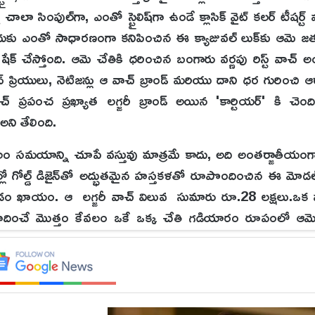
ాలా సింపుల్‌గా, ఎంతో స్టైలిష్‌గా ఉండే క్లాసిక్ వైట్ కలర్ టీషర్ట
ేందుకు ఎంతో సాధారణంగా కనిపించిన ఈ క్యాజువల్ లుక్‌కు ఆమె జ
 షేక్ చేస్తోంది. ఆమె చేతికి ధరించిన బంగారు వర్ణపు రిస్ట్ వాచ్ అం
షన్ ప్రియులు, నెటిజన్లు ఆ వాచ్ బ్రాండ్ మరియు దాని ధర గురించ
్ ప్రపంచ ప్రఖ్యాత లగ్జరీ బ్రాండ్ అయిన 'కార్టియర్' కి చెం
అని తేలింది.
లం సమయాన్ని చూపే వస్తువు మాత్రమే కాదు, అది అంతర్జాతీయంగా 
 ఎల్లో గోల్డ్ డిజైన్‌తో అద్భుతమైన హస్తకళతో రూపొందించిన ఈ మోడ
నడం ఖాయం. ఆ లగ్జరీ వాచ్ విలువ సుమారు రూ.28 లక్షలు.ఒక
దించే మొత్తం కేవలం ఒకే ఒక్క చేతి గడియారం రూపంలో ఆమె 
ర్యపోతున్నారు. కొందరు ఈ స్థాయి విలాసవంతమైన ధర చూసి నోరెళ్
లీ, అనుష్క శర్మల రేంజ్, సెలబ్రిటీ హోదాకి 28 లక్షల వాచ్ చాల
రు.