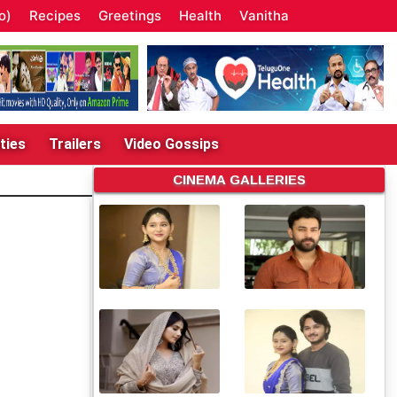
o)
Recipes
Greetings
Health
Vanitha
ties
Trailers
Video Gossips
CINEMA GALLERIES