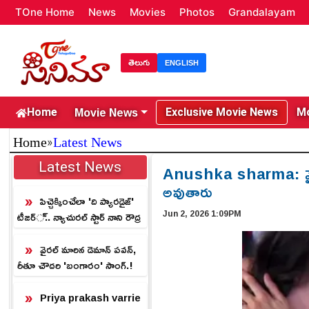
TOne Home
News
Movies
Photos
Grandalayam
తెలుగు
ENGLISH
Movie News
Home
Exclusive Movie News
Mo
»
Home
Latest News
Latest News
Anushka sharma: వైరల్ 
అవుతారు
పిచ్చెక్కించేలా 'ది ప్యారడైజ్'
Jun 2, 2026 1:09PM
టీజర్.. న్యాచురల్ స్టార్ నాని రౌద్ర
రూపం.!
వైరల్ మారిన డెమాన్ పవన్,
రీతూ చౌదరి 'బంగారం' సాంగ్.!
Priya prakash varrie