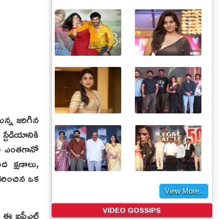
న్న జరిగిన
స్టేడియానికి
ని ఎంతగానో
ద క్షణాలు,
ధరించిన ఒక
View More..
VIDEO GOSSIPS
ి. ఈ ఐపీఎల్