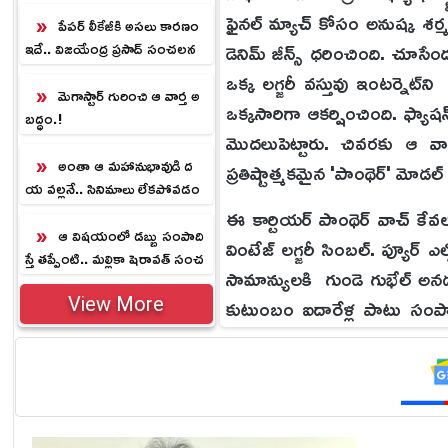
లు
ఫైనల్ మ్యాచ్ కోసం అనుష్క శర్మ చ
పేపర్ లీకేజీకి అసలు కారణం
డెనిమ్ జీన్స్ ధరించింది. చూస
ఇదే.. విజయేంద్ర ప్రసాద్ సంచలన
వ్యాఖ్యలు
ఒక్క లగ్జరీ వస్తువు ఇంటర్నెట్‌ని
మెగాస్టార్ గురించి ఆ వార్త అ
ఒక్కసారిగా ఆకర్షించింది. ఫ్యా
బద్ధం.!
మొదలుపెట్టారు. చివరకు ఆ వాచ
అంతా ఆ మహానుభావుడి ద
ప్రతిష్టాత్మకమైన 'పాంథెర్' మోడల్ 
య వల్లనే.. సినిమాలు లేకపోవడం
పై సురేష్ కీలక వ్యాఖ్యలు
ఈ కార్టియర్ పాంథెర్ వాచ్ కేవ
ఆ విషయంలో డబ్బు సంపాది
వింటేజ్ లగ్జరీ సింబల్. ప్యూర్
స్తే తప్పేంటి.. మల్లికా షెరావత్ సంచ
సామాన్యులకి గుండె గుభేల్ అ
లన వ్యాఖ్యలు
కుటుంబం ఐదారేళ్ల పాటు సంపా
View More
మెరిసిపోవడంతో నెటిజన్లు ఆశ్చ
మరికొందరు మాత్రం విరాట్ కోహ్
విషయమేనని కామెంట్స్ చేస్తున్నా