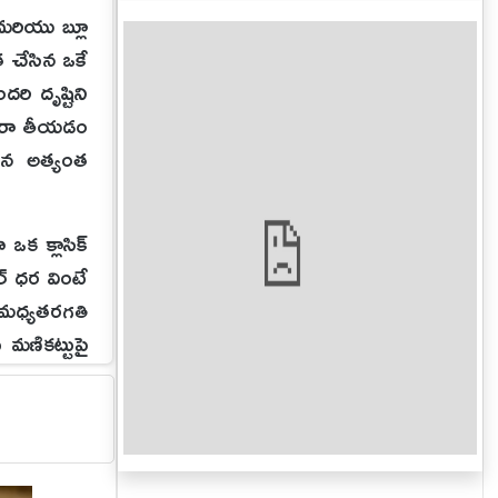
్ మరియు బ్లూ
త చేసిన ఒకే
దరి దృష్టిని
ి ఆరా తీయడం
దిన అత్యంత
ఒక క్లాసిక్
ల్ ధర వింటే
 మధ్యతరగతి
మణికట్టుపై
లబెడుతుంటే,
ా సాధారణమైన