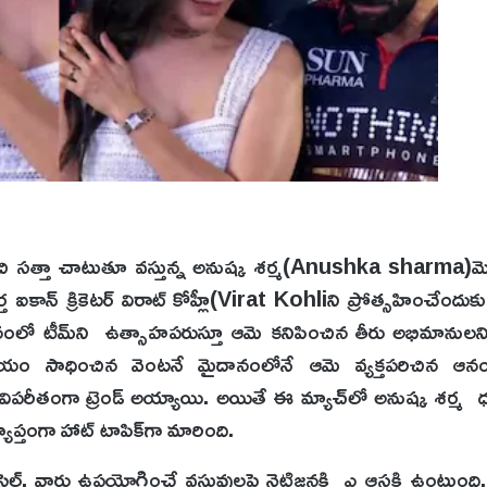
ంచి సత్తా చాటుతూ వస్తున్న అనుష్క శర్మ(Anushka sharma)మొ
ఐకాన్ క్రికెటర్ విరాట్ కోహ్లీ(Virat Kohliని ప్రోత్సహించేందుకు 
దానంలో టీమ్‌ని ఉత్సాహపరుస్తూ ఆమె కనిపించిన తీరు అభిమానుల
ిజయం సాధించిన వెంటనే మైదానంలోనే ఆమె వ్యక్తపరిచిన ఆనం
పరీతంగా ట్రెండ్ అయ్యాయి. అయితే ఈ మ్యాచ్‌లో అనుష్క శర్మ 
యాప్తంగా హాట్ టాపిక్‌గా మారింది.
స్టైల్, వారు ఉపయోగించే వస్తువులపై నెటిజన్లకి ఎ ఆసక్తి ఉంటుంద