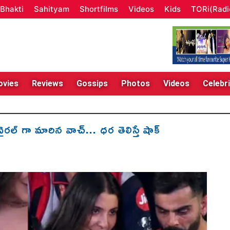
Bhakti
Sahityam
Shortfilms
Videos
Kids
TORi(Radi
vies
Reviews
Gossips
Photos
Videos
Celebri
గా మారిన వాచ్... ధర తెలిస్తే షాక్