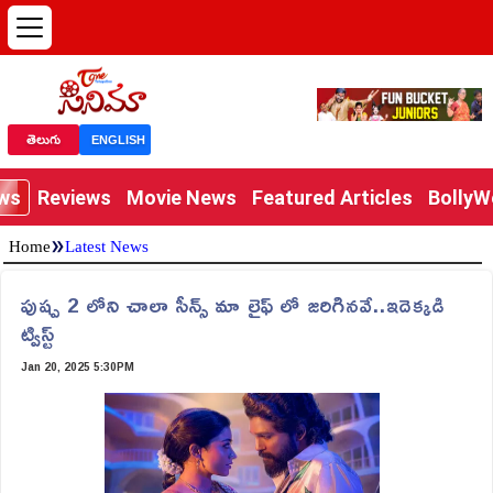
తెలుగు
ENGLISH
ews
Reviews
Movie News
Featured Articles
Bolly
»
Home
Latest News
పుష్ప 2 లోని చాలా సీన్స్ మా లైఫ్ లో జరిగినవే..ఇదెక్కడి
ట్విస్ట్
Jan 20, 2025 5:30PM