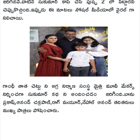
జరిగినవే.వాటినే సుకుమార్ కాపీ చేసి పుష్ప 2 లో పెట్టారని
చెప్పుకొచ్చింది.ఇప్పుడు ఈ మాటలు సోషల్ మీడియాలో వైరల్ గా
నిలిచాయి.
గాంధీ తాత చెట్టు ని అగ్ర నిర్మాణ సంస్థ మైత్రి మూవీ మేకర్స్
నిర్మించగా సుకుమార్ కథ ని అందించడం జరిగింది.బాను
ప్రకాష్,ఆనంద్ చక్రపాణి,రాగ్ మయూర్,నేహాల్ ఆనంద్ తదితరులు
ముఖ్య పాత్రలు పోషించారు.