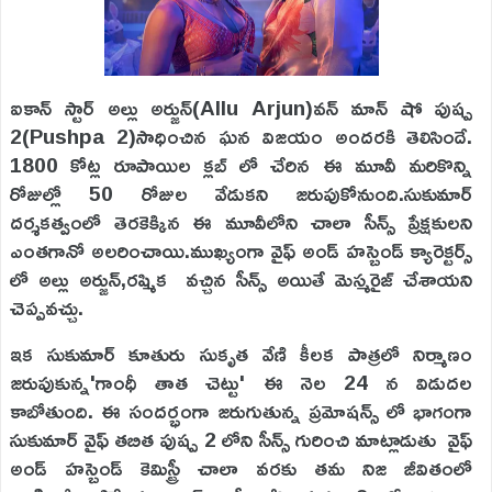
ఐకాన్ స్టార్ అల్లు అర్జున్(Allu Arjun)వన్ మాన్ షో పుష్ప
2(Pushpa 2)సాధించిన ఘన విజయం అందరకి తెలిసిందే.
1800 కోట్ల రూపాయిల క్లబ్ లో చేరిన ఈ మూవీ మరికొన్ని
రోజుల్లో 50 రోజుల వేడుకని జరుపుకోనుంది.సుకుమార్
దర్శకత్వంలో తెరకెక్కిన ఈ మూవీలోని చాలా సీన్స్ ప్రేక్షకులని
ఎంతగానో అలరించాయి.ముఖ్యంగా వైఫ్ అండ్ హస్బెండ్ క్యారెక్టర్స్
లో అల్లు అర్జున్,రష్మిక వచ్చిన సీన్స్ అయితే మెస్మరైజ్ చేశాయని
చెప్పవచ్చు.
ఇక సుకుమార్ కూతురు సుకృత వేణి కీలక పాత్రలో నిర్మాణం
జరుపుకున్న'గాంధీ తాత చెట్టు' ఈ నెల 24 న విడుదల
కాబోతుంది. ఈ సందర్భంగా జరుగుతున్న ప్రమోషన్స్ లో భాగంగా
సుకుమార్ వైఫ్ తబిత పుష్ప 2 లోని సీన్స్ గురించి మాట్లాడుతు వైఫ్
అండ్ హస్బెండ్ కెమిస్ట్రీ చాలా వరకు తమ నిజ జీవితంలో