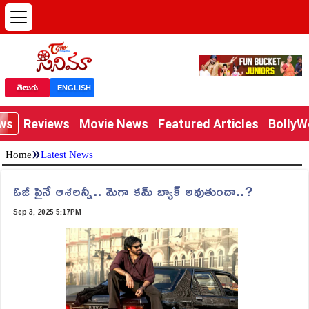
తెలుగు
ENGLISH
ews
Reviews
Movie News
Featured Articles
Bolly
»
Home
Latest News
ఓజీ పైనే ఆశలన్నీ.. మెగా కమ్ బ్యాక్ అవుతుందా..?
Sep 3, 2025 5:17PM