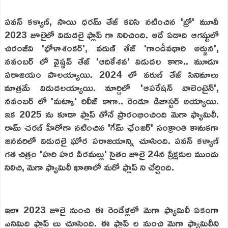
పవన్ కళ్యాణ్, సాయి ధరమ్ తేజ్ కలిసి నటించిన 'బ్రో' మూవీ
2023 జూలైలో విడుదలై ఫ్లాప్ గా నిలిచింది. అదే ఏడాది ఆగష్టులో
చిరంజీవి 'భోళాశంకర్', వరుణ్ తేజ్ 'గాండీవధారి అర్జున',
నవంబర్ లో వైష్ణవ్ తేజ్ 'ఆదికేశవ' విడుదల కాగా.. మూడూ
పరాజయం పాలయ్యాయి. 2024 లో వరుణ్ తేజ్ సినిమాలు
మాత్రమే విడుదలయ్యాయి. మార్చిలో 'ఆపరేషన్ వాలెంటైన్',
నవంబర్ లో 'మట్కా' రిలీజ్ కాగా.. రెండూ డిజాస్టర్ అయ్యాయి.
ఇక 2025 ను కూడా ఫ్లాప్ తోనే ప్రారంభించింది మెగా ఫ్యామిలీ.
రామ్ చరణ్ హీరోగా నటించిన 'గేమ్ ఛేంజర్' సంక్రాంతి కానుకగా
జనవరిలో విడుదలై ఘోర పరాజయాన్ని చూసింది. పవన్ కళ్యాణ్
గత చిత్రం 'హరి హర వీరమల్లు' సైతం జూలై 24న ప్రేక్షకుల ముందు
నిలిచి, మెగా ఫ్యామిలీ ఖాతాలో మరో ఫ్లాప్ ని చేర్చింది.
ఇలా 2023 జూలై నుంచి ఈ రెండేళ్లలో మెగా ఫ్యామిలీ ఏకంగా
ఎనిమిది ఫ్లాప్ లు చూసింది. ఈ ఫ్లాప్ ల నుంచి మెగా ఫ్యామిలీని