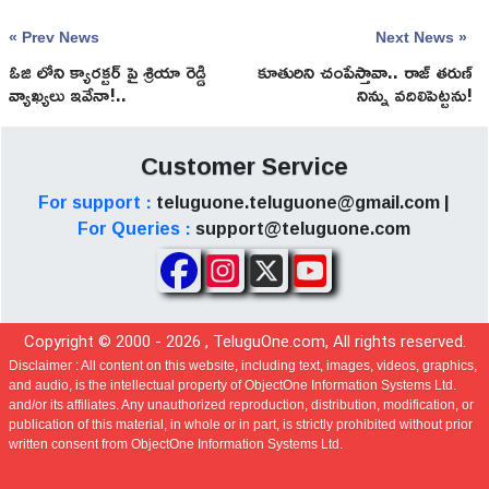
« Prev News
Next News »
ఓజి లోని క్యారక్టర్ పై శ్రియా రెడ్డి
కూతురిని చంపేస్తావా.. రాజ్ తరుణ్
వ్యాఖ్యలు ఇవేనా!..
నిన్ను వదిలిపెట్టను!
Customer Service
For support :
teluguone.teluguone@gmail.com |
For Queries :
support@teluguone.com
Copyright © 2000 -
2026
, TeluguOne.com, All rights reserved.
Disclaimer :
All content on this website, including text, images, videos, graphics,
and audio, is the intellectual property of ObjectOne Information Systems Ltd.
and/or its affiliates. Any unauthorized reproduction, distribution, modification, or
publication of this material, in whole or in part, is strictly prohibited without prior
written consent from ObjectOne Information Systems Ltd.