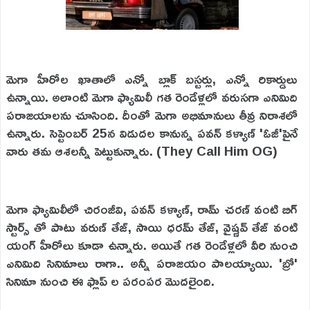
మెగా హీరోల ఖాతాలో ఎన్నో బ్లాక్ బస్టర్లు, ఎన్నో రికార్డులు
ఉన్నాయి. అలాంటి మెగా ఫ్యామిలీ గత రెండేళ్లలో వరుసగా ఎనిమిది
పరాజయాలను చూసింది. దీంతో మెగా అభిమానులు తీవ్ర నిరాశలో
ఉన్నారు. సెప్టెంబర్ 25న విడుదల కానున్న పవన్ కళ్యాణ్ 'ఓజీ'పైనే
వారు తమ ఆశలన్నీ పెట్టుకున్నారు. (They Call Him OG)
మెగా ఫ్యామిలీలో చిరంజీవి, పవన్ కళ్యాణ్, రామ్ చరణ్ వంటి బిగ్
స్టార్స్ తో పాటు వరుణ్ తేజ్, సాయి ధరమ్ తేజ్, వైష్ణవ్ తేజ్ వంటి
యంగ్ హీరోలు కూడా ఉన్నారు. అయితే గత రెండేళ్లలో వీరి నుంచి
ఎనిమిది సినిమాలు రాగా.. అన్నీ పరాజయం పాలయ్యాయి. 'బ్రో'
సినిమా నుంచి ఈ ఫ్లాప్ ల పరంపర మొదలైంది.