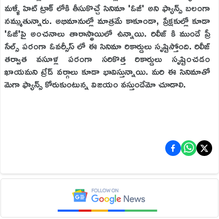
మళ్ళీ హిట్ ట్రాక్ లోకి తీసుకొచ్చే సినిమా 'ఓజీ' అని ఫ్యాన్స్ బలంగా
నమ్ముతున్నారు. అభిమానుల్లో మాత్రమే కాకూండా, ప్రేక్షకుల్లో కూడా
'ఓజీ'పై అంచనాలు తారాస్థాయిలో ఉన్నాయి. రిలీజ్ కి ముందే ప్రీ
సేల్స్ పరంగా ఓవర్సీస్ లో ఈ సినిమా రికార్డులు సృష్టిస్తోంది. రిలీజ్
తర్వాత వసూళ్ల పరంగా సరికొత్త రికార్డులు సృష్టించడం
ఖాయమని ట్రేడ్ వర్గాలు కూడా భావిస్తున్నాయి. మరి ఈ సినిమాతో
మెగా ఫ్యాన్స్ కోరుకుంటున్న విజయం వస్తుందేమో చూడాలి.