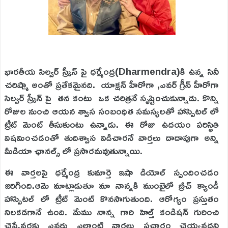
భారతీయ సిల్వర్ స్క్రీన్ పై ధర్మేంద్ర(Dharmendra)కి ఉన్న సినీ
చరిష్మా అంతో ప్రతేకమైనది. యాక్షన్ హీరోగా ,ఎవర్ గ్రీన్ హీరోగా
సిల్వర్ స్క్రీన్ పై తన కంటు ఒక చరిత్రనే సృష్టించుకున్నాడు. కొన్ని
రోజుల నుంచి ఆయన శ్వాస సంబంధిత సమస్యలతో హాస్పిటల్ లో
ట్రీట్ మెంట్ తీసుకుంటు ఉన్నాడు. ఈ రోజు ఉదయం పరిస్థితి
విషమించడంతో తుదిశ్వాస విడిచారనే వార్తలు దాదాపుగా అన్ని
మీడియా ఛానల్స్ లో ప్రసారమవుతున్నాయి.
ఈ వార్తలపై ధర్మేంద్ర కుమార్తె ఇషా డియోల్ స్పందించడం
జరిగింది.ఆమె మాట్లాడుతూ మా నాన్నకి ముంబైలో బ్రీచ్ క్యాండీ
హాస్పిటల్ లో ట్రీట్ మెంట్ కొనసాగుతుంది. ఆరోగ్యం ప్రస్తుతం
నిలకడగానే ఉంది. మేము నాన్న గారి హెల్త్ కండిషన్ గురించి
చెప్పేవరకు ఎవరు ఎలాంటి వార్తలు ప్రచారం చెయ్యవద్దని