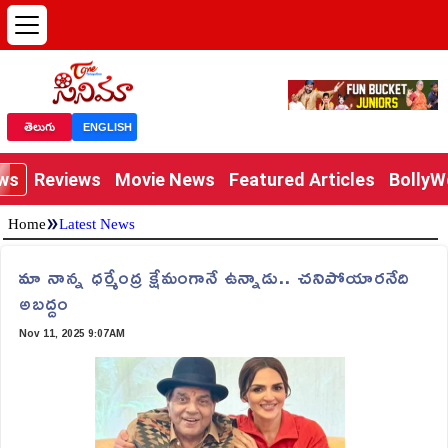
తెలుగు
ENGLISH
ews
Reviews
Movie News
Featured Articles
Bolly
»
Home
Latest News
మా నాన్న ధర్మేంద్ర క్షేమంగానే ఉన్నాడు.. చనిపోయారనేది
అబద్దం
Nov 11, 2025 9:07AM