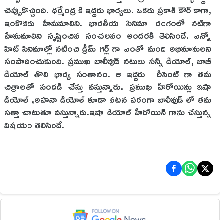
చెప్పుకొచ్చింది. ధర్మేంద్ర కి ఇద్దరు భార్యలు. ఒకరు ప్రకాశ్ కౌర్ కాగా,
ఇంకొకరు హేమమాలిని. భారతీయ సినిమా రంగంలో నటిగా
హేమమాలిని సృష్టించిన సంచలనం అందరకి తెలిసిందే. ఎన్నో
హిట్ సినిమాల్లో నటించి డ్రీమ్ గర్ల్ గా ఎంతో మంది అభిమానులని
సంపాదించుకుంది. ప్రముఖ బాలీవుడ్ నటులు సన్నీ డియోల్, బాబీ
డియోల్ తొలి భార్య సంతానం. ఆ ఇద్దరు రీసెంట్ గా తమ
చిత్రాలతో సందడి చేస్తు వస్తున్నారు. ప్రముఖ హీరోయిన్లు ఇషా
డియోల్ ,అహనా డియోల్ కూడా నటన పరంగా బాలీవుడ్ లో తమ
సత్తా చాటుతూ వస్తున్నారు.ఇషా డియోల్ హీరోయిన్ గాను చేస్తున్న
విషయం తెలిసిందే.