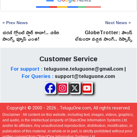
« Prev News
Next News »
చరణ్ గ్లోబల్ స్టార్ కాదా!.. చికిరి
GlobeTrotter: సౌండ్
సాంగ్స్ వ్యూస్ ఎంత!
లేకుండా వచ్చిన సాంగ్.. రెస్పాన్స్
ఎలా ఉంది?
Customer Service
For support :
teluguone.teluguone@gmail.com |
For Queries :
support@teluguone.com
Copyright © 2000 -
2026
, TeluguOne.com, All rights reserved.
Disclaimer :
All content on this website, including text, images, videos, graphics,
and audio, is the intellectual property of ObjectOne Information Systems Ltd.
and/or its affiliates. Any unauthorized reproduction, distribution, modification, or
publication of this material, in whole or in part, is strictly prohibited without prior
written consent from ObjectOne Information Systems Ltd.