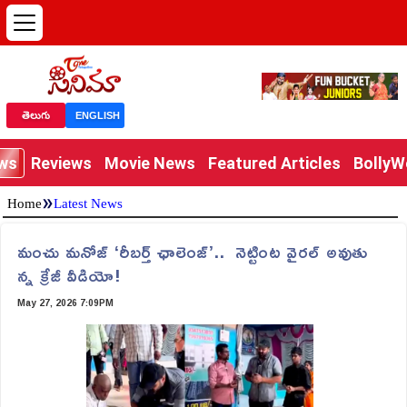
తెలుగు
ENGLISH
ews
Reviews
Movie News
Featured Articles
Bolly
»
Home
Latest News
మంచు మనోజ్ ‘రీబర్త్ ఛాలెంజ్’.. నెట్టింట వైరల్ అవుతు
న్న క్రేజీ వీడియో!
May 27, 2026 7:09PM