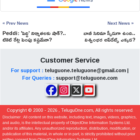
« Prev News
Next News »
Peddi: 'పెద్ది' నిర్మాతలకు షాక్?..
బాబీ సినిమా స్పీడుగా ఉంది..
టికెట్ రేట్ల పెంపు కష్టమేనా?
విశ్వంభర అప్‌డేట్స్ ఎక్కడ?
ఫ్యాన్స్ తీవ్ర అసంతృప్తి!
Customer Service
For support :
teluguone.teluguone@gmail.com |
For Queries :
support@teluguone.com
Copyright © 2000 -
2026
, TeluguOne.com, All rights reserved.
Disclaimer :
All content on this website, including text, images, videos, graphics,
and audio, is the intellectual property of ObjectOne Information Systems Ltd.
and/or its affiliates. Any unauthorized reproduction, distribution, modification, or
publication of this material, in whole or in part, is strictly prohibited without prior
written consent from ObjectOne Information Systems Ltd.