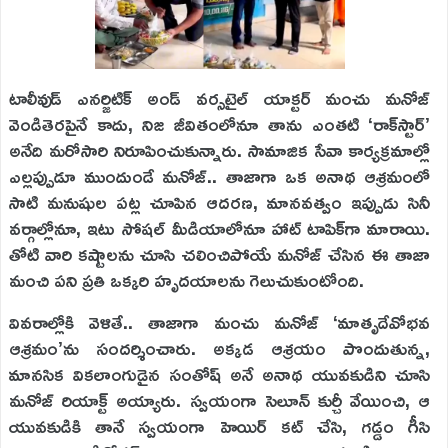
టాలీవుడ్ ఎనర్జిటిక్ అండ్ వర్సటైల్ యాక్టర్ మంచు మనోజ్
వెండితెరపైనే కాదు, నిజ జీవితంలోనూ తాను ఎంతటి ‘రాక్‌స్టార్’
అనేది మరోసారి నిరూపించుకున్నారు. సామాజిక సేవా కార్యక్రమాల్లో
ఎల్లప్పుడూ ముందుండే మనోజ్.. తాజాగా ఒక అనాథ ఆశ్రమంలో
సాటి మనుషుల పట్ల చూపిన ఆదరణ, మానవత్వం ఇప్పుడు సినీ
వర్గాల్లోనూ, ఇటు సోషల్ మీడియాలోనూ హాట్ టాపిక్‌గా మారాయి.
తోటి వారి కష్టాలను చూసి చలించిపోయే మనోజ్ చేసిన ఈ తాజా
మంచి పని ప్రతి ఒక్కరి హృదయాలను గెలుచుకుంటోంది.
వివరాల్లోకి వెళితే.. తాజాగా మంచు మనోజ్ ‘మాతృదేవోభవ
ఆశ్రమం’ను సందర్శించారు. అక్కడ ఆశ్రయం పొందుతున్న,
మానసిక వికలాంగుడైన సంతోష్ అనే అనాథ యువకుడిని చూసి
మనోజ్ రియాక్ట్ అయ్యారు. స్వయంగా సెలూన్ కుర్చీ వేయించి, ఆ
యువకుడికి తానే స్వయంగా హెయిర్ కట్ చేసి, గడ్డం గీసి