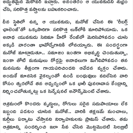
అద్భుతమైన మేకోవర్ ఇచ్చారు. అనంతరం ఆ యువకుడిని శుభ్రం
చేసి, సరికొత్త వస్త్రాలను బహుకరించారు.
దీన స్థితిలో ఉన్న ఆ యువకుడు, మనోజ్ చేసిన ఈ ‘రీబర్త్
ఛాలెంజ్’తో ఒక్కసారిగా సరికొత్త లుక్‌లోకి మారిపోయాడు. ఒక
అనాథ యువకుడు సినిమా హీరో రేంజ్‌లో మెరిసిపోవడం చూసి
అక్కడి వారంతా భావోద్వేగానికి లోనయ్యారు. ఈ సందర్భంగా
మనోజ్ మాట్లాడుతూ.. సమాజం ఇంతగా అభివృద్ధి చెందుతున్నా,
ఇంకా తోటి మనుషులు రోడ్లపై అనాథలుగా మిగిలిపోవడం తన
మనసును తీవ్రంగా గాయపరిచిందని ఆవేదన వ్యక్తం చేశారు.
అందుకే మానసిక వైకల్యంతో ఉండి బంధువులు వదిలేసిన వారి
కోసం త్వరలోనే తన ఆధ్వర్యంలో ఒక భారీ పునరావాస కేంద్రాన్ని
నిర్మించబోతున్నట్లు ఒక సెన్సేషనల్ అనౌన్స్‌మెంట్ చేశారు.
ఆశ్రమంలో కొందరు వృద్ధులు, రోగులు సరైన సదుపాయాలు లేక
ఇబ్బంది పడటం చూసిన మనోజ్.. వారికి తక్షణమే మంచాలు,
కుర్చీలు ఏర్పాటు చేస్తానని నిర్వాహకులకు ప్రామిస్ చేశారు. తమ
ఆశ్రమాన్ని సందర్శించి ఇలా సేవ చేసిన మొట్టమొదటి సెలబ్రిటీ