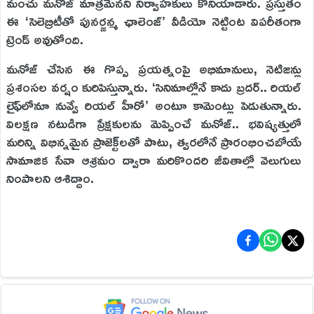
మంచు మనోజ్ మాత్రమేనని నిర్వాహకులు కొనియాడారు. ప్రస్తుతం
ఈ ‘సెలెబ్రిటీతో పునర్జన్మ ఛాలెంజ్’ వీడియో నెట్టింట విపరీతంగా
ట్రెండ్ అవుతోంది.
మనోజ్ చేసిన ఈ గొప్ప ప్రయత్నంపై అభిమానులు, నెటిజన్లు
ప్రశంసల వర్షం కురిపిస్తున్నారు. ‘సినిమాల్లోనే కాదు బ్రదర్.. రియల్
లైఫ్‌లోనూ నువ్వే రియల్ హీరో’ అంటూ కామెంట్లు పెడుతున్నారు.
విలక్షణ నటుడిగా ప్రేక్షకులను మెప్పించే మనోజ్.. భవిష్యత్తులో
మరిన్ని విభిన్నమైన ప్రాజెక్ట్‌లతో పాటు, త్వరలోనే ప్రారంభించబోయే
సామాజిక సేవా ఆశ్రమం ద్వారా మరికొందరి జీవితాల్లో వెలుగులు
నింపాలని ఆశిద్దాం.