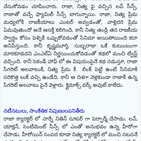
చేసుకోవడం చూపించారు. రాజా, నిత్య పై వచ్చిన లవ్ సీన్స్,
రాజాతో వచ్చే ఫ్యామిలీ సీన్స్ బాగున్నాయి. రాజా, నిత్య ప్రేమ
మధ్యలోకి రాజకీయాలు ఎంటర్ అవ్వడంతో, వాళ్లిదరి ప్రేమ
ఏమవుతుందో అనే ఆసక్తి కలిగింది. కానీ నిత్య తండ్రి తన రాజకీయ
స్వార్ధం కోసం పెళ్ళికి ఒప్పుకోవడంతో సినిమా అయిపోయింది కదా
అనిపిస్తుంది. కానీ కృష్ణమూర్తి, సుబ్బరాజు ఒకే కుటుంబంగా
మారకూడదని ఎంఎల్ఏ నిర్ణయించుకోవడంతో కథలో మంచి ట్విస్ట్
వచ్చింది. కానీ సెకండ్ హాఫ్ లో ఈ విషయంపైనే కథ నడుస్తూ, రాజా
సిగరెట్ అలవాటుకి, నిత్య ప్రేమ కి లింక్ పెట్టి ఉంటే సినిమాకి
సరికొత్త లుక్ వచ్చి ఉండేది. కానీ ఆ దిశగా వెళ్లకుండా రాజాకి ఉన్న
సిగరెట్ అలవాటు పైనే వెళ్లారు. క్లైమాక్స్ వర్క్ అవుట్ కాలేదు.
నటీనటులు, సాంకేతిక నిపుణులపనితీరు
రాజా క్యారక్టర్ లో నార్నే నితిన్ సూపర్ గా పెర్ఫార్మ్ చేసాడు. లవ్,
యాక్షన్, సెంటిమెంట్ సీన్స్ లో ఎంతో అనుభవం ఉన్న హీరోగా
చేసాడు. హీరోయిన్ సంపద కూడా నిత్య క్యారక్టర్ లో మంచి నటననే