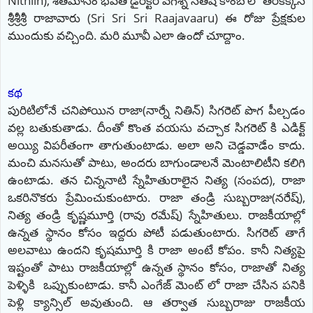
Nithiin), శతమానం భవతి డైరెక్టర్ వేగేశ్న సతీష్ కాంబోలో తెరకెక్కిన
శ్రీశ్రీశ్రీ రాజావారు (Sri Sri Sri Raajavaaru) ఈ రోజు ప్రేక్షకుల
ముందుకు వచ్చింది. మరి మూవీ ఎలా ఉందో చూద్దాం.
కథ
పురిటిలోనే చనిపోయిన రాజా(నార్నే నితిన్) సిగరెట్ పొగ పీల్చడం
వల్ల బతుకుతాడు. దీంతో కొంత వయసు వచ్చాక సిగరెట్ కి ఎడిక్ట్
అయ్యి విపరీతంగా తాగుతుంటాడు. అలా అని చెడ్డవాడేం కాదు.
మంచి మనసుతో పాటు, అందరు బాగుండాలనే మెంటాలిటీని కలిగి
ఉంటాడు. తన చిన్ననాటి స్నేహితురాలైన నిత్య (సంపద), రాజా
ఒకరినొకరు ప్రేమించుకుంటారు. రాజా తండ్రి సుబ్బరాజు(నరేష్),
నిత్య తండ్రి కృష్ణమూర్తి (రావు రమేష్) స్నేహితులు. రాజకీయాల్లో
ఉన్నత స్థానం కోసం ఇద్దరు పోటీ పడుతుంటారు. సిగరెట్ తాగే
అలవాటు ఉందని కృషమూర్తి కి రాజా అంటే కోపం. కానీ నిత్యపై
ఇష్టంతో పాటు రాజకీయాల్లో ఉన్నత స్థానం కోసం, రాజాతో నిత్య
పెళ్ళికి ఒప్పుకుంటాడు. కానీ ఎంగేజ్ మెంట్ లో రాజా చేసిన పనికి
పెళ్లి క్యాన్సిల్ అవుతుంది. ఆ తర్వాత సుబ్బరాజు రాజకీయ