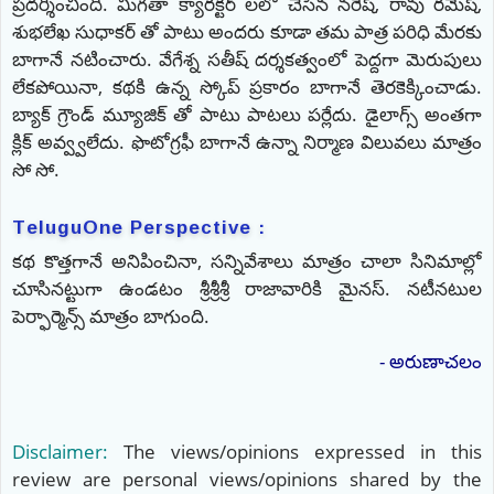
ప్రదర్శించింది. మిగతా క్యారక్టర్ లలో చేసిన నరేష్, రావు రమేష్,
శుభలేఖ సుధాకర్ తో పాటు అందరు కూడా తమ పాత్ర పరిధి మేరకు
బాగానే నటించారు. వేగేశ్న సతీష్ దర్శకత్వంలో పెద్దగా మెరుపులు
లేకపోయినా, కథకి ఉన్న స్కోప్ ప్రకారం బాగానే తెరకెక్కించాడు.
బ్యాక్ గ్రౌండ్ మ్యూజిక్ తో పాటు పాటలు పర్లేదు. డైలాగ్స్ అంతగా
క్లిక్ అవ్వ్వలేదు. ఫొటోగ్రఫీ బాగానే ఉన్నా నిర్మాణ విలువలు మాత్రం
సో సో.
TeluguOne Perspective :
కథ కొత్తగానే అనిపించినా, సన్నివేశాలు మాత్రం చాలా సినిమాల్లో
చూసినట్టుగా ఉండటం శ్రీశ్రీశ్రీ రాజావారికి మైనస్. నటీనటుల
పెర్ఫార్మెన్స్ మాత్రం బాగుంది.
- అరుణాచలం
Disclaimer:
The views/opinions expressed in this
review are personal views/opinions shared by the