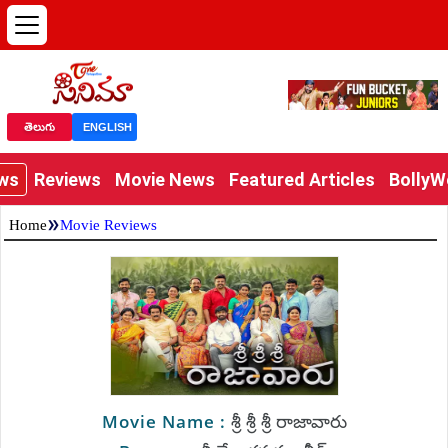
తెలుగు
ENGLISH
ews
Reviews
Movie News
Featured Articles
Bolly
»
Home
Movie Reviews
శ్రీ శ్రీ శ్రీ రాజావారు
Movie Name :