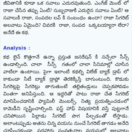
జీవితానికి కూడా ఒక సవాలు ఎదురవుతుంది. ఎంగేజ్ మెంట్ లో
రాజా చేసిన తప్పు ఏంటి? సుబ్బరాజుకి ఎదురైన సవాలు ఏంటి? ఆ
సవాలుకి రాజా, సంపదల లవ్ కి సంబంధం ఉందా? రాజా సిగరెట్
అలవాటు ఏమైంది? చివరకి రాజా, సంపద ఒక్కటయ్యారా లేదా?
అనేదే ఈ కథ.
Analysis :
కథ లైన్ కొత్తగానే ఉన్నా ప్రస్తుత జనరేషన్ కి నచ్చేలా సీన్స్
ఉండాల్సింది. చాలా సీన్స్ గతంలో చాలా సినిమాల్లో చూసిన
వాటిలా ఉంటాయి. పైగా ఇలాంటి కథల్ని విలేజ్ బ్యాక్ డ్రాప్ లో
కాకుండా సిటీ బ్యాక్ డ్రాప్లో తెరకెక్కిస్తే బాగుంటుంది. కొడుకు
సిగరెట్లపై సిగరెట్లు తాగుతుంటే తల్లితండ్రులు చెప్పకపోవడం
వింతగా అనిపిస్తుంది. ఆ ఇద్దరితో పాటు రాజా చేత సిగరెట్
మానిపించడానికి ఫ్యామిలీ మెంబర్స్, నిత్య ప్రయత్నించడంలో
కామెడీని సృష్టించాల్సింది. ఫస్ట్ హాఫ్ విషయానికి వస్తే పుట్టగానే
చనిపోయిన పిల్లాడు సిగరెట్ పొగ పీల్చడంతో లేస్తాడు.
అలాంటప్పుడు అతను చిన్న వయసు నుంచే సిగరెట్ తాగడం అనేది
చూపించకుండా, పదహారు సంవత్సరాల వయసులో అలవాటు