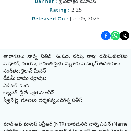
శ్రీ వేదాక్షర మూవీస్
Banner :
2.25
Rating :
Jun 05, 2025
Released On :
తారాగణం: నార్నే నితిన్, సంపద, నరేష్, రావు రమేష్,శుభలేఖ
సుధాకర్, సరయు, అనంత ప్రభు, నెల్లూరు సుదర్శన్ తదితరులు
సంగీతం: కైలాస్ మీనన్
డీఓపీ: దాము నర్రావుల
ఎడిటర్: మధు
బ్యానర్: శ్రీ వేదాక్షర మూవీస్
స్క్రీన్ ప్లే, మాటలు, దర్శకత్వం:వేగేశ్న సతీష్
మాన్ ఆఫ్ మాసెస్ ఎన్టీఆర్ (NTR) బావమరిది నార్నే నితిన్ (Narne