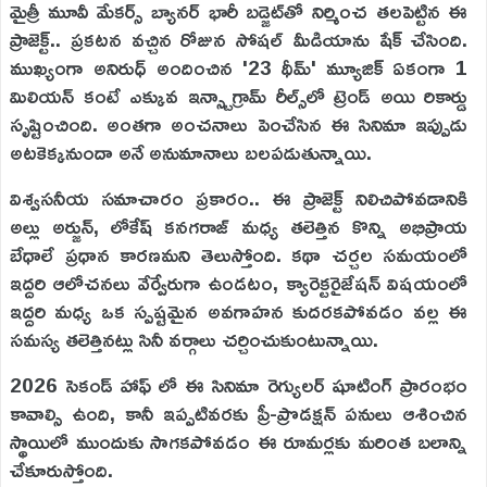
మైత్రీ మూవీ మేకర్స్ బ్యానర్‌ భారీ బడ్జెట్‌తో నిర్మించ తలపెట్టిన ఈ
ప్రాజెక్ట్.. ప్రకటన వచ్చిన రోజున సోషల్ మీడియాను షేక్ చేసింది.
ముఖ్యంగా అనిరుధ్ అందించిన '23 థీమ్' మ్యూజిక్ ఏకంగా 1
మిలియన్ కంటే ఎక్కువ ఇన్స్టాగ్రామ్ రీల్స్‌లో ట్రెండ్ అయి రికార్డు
సృష్టించింది. అంతగా అంచనాలు పెంచేసిన ఈ సినిమా ఇప్పుడు
అటకెక్కనుందా అనే అనుమానాలు బలపడుతున్నాయి.
విశ్వసనీయ సమాచారం ప్రకారం.. ఈ ప్రాజెక్ట్ నిలిచిపోవడానికి
అల్లు అర్జున్, లోకేష్ కనగరాజ్ మధ్య తలెత్తిన కొన్ని అభిప్రాయ
బేధాలే ప్రధాన కారణమని తెలుస్తోంది. కథా చర్చల సమయంలో
ఇద్దరి ఆలోచనలు వేర్వేరుగా ఉండటం, క్యారెక్టరైజేషన్ విషయంలో
ఇద్దరి మధ్య ఒక స్పష్టమైన అవగాహన కుదరకపోవడం వల్ల ఈ
సమస్య తలెత్తినట్లు సినీ వర్గాలు చర్చించుకుంటున్నాయి.
2026 సెకండ్ హాఫ్ లో ఈ సినిమా రెగ్యులర్ షూటింగ్ ప్రారంభం
కావాల్సి ఉంది, కానీ ఇప్పటివరకు ప్రీ-ప్రొడక్షన్ పనులు ఆశించిన
స్థాయిలో ముందుకు సాగకపోవడం ఈ రూమర్లకు మరింత బలాన్ని
చేకూరుస్తోంది.