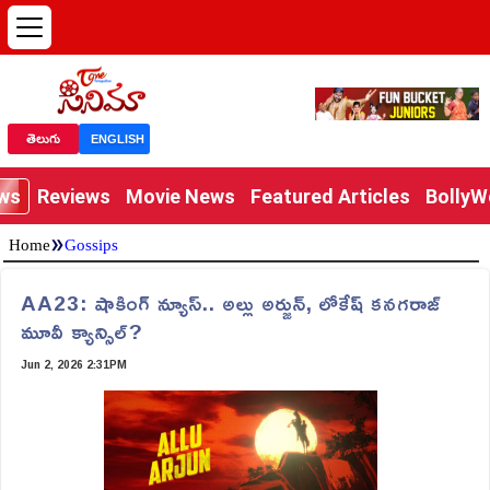
తెలుగు
ENGLISH
ews
Reviews
Movie News
Featured Articles
Bolly
»
Home
Gossips
AA23: షాకింగ్ న్యూస్.. అల్లు అర్జున్, లోకేష్ కనగరాజ్
మూవీ క్యాన్సిల్?
Jun 2, 2026 2:31PM