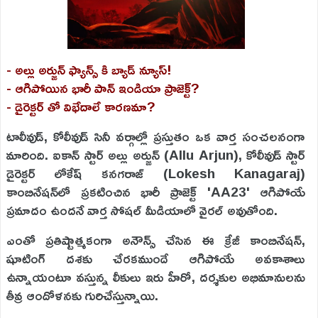
- అల్లు అర్జున్ ఫ్యాన్స్ కి బ్యాడ్ న్యూస్!
- ఆగిపోయిన భారీ పాన్ ఇండియా ప్రాజెక్ట్?
- డైరెక్టర్ తో విభేదాలే కారణమా?
టాలీవుడ్, కోలీవుడ్ సినీ వర్గాల్లో ప్రస్తుతం ఒక వార్త సంచలనంగా
మారింది. ఐకాన్ స్టార్ అల్లు అర్జున్ (Allu Arjun), కోలీవుడ్ స్టార్
డైరెక్టర్ లోకేష్ కనగరాజ్ (Lokesh Kanagaraj)
కాంబినేషన్‌లో ప్రకటించిన భారీ ప్రాజెక్ట్ 'AA23' ఆగిపోయే
ప్రమాదం ఉందనే వార్త సోషల్ మీడియాలో వైరల్ అవుతోంది.
ఎంతో ప్రతిష్టాత్మకంగా అనౌన్స్ చేసిన ఈ క్రేజీ కాంబినేషన్,
షూటింగ్ దశకు చేరకముందే ఆగిపోయే అవకాశాలు
ఉన్నాయంటూ వస్తున్న లీకులు ఇరు హీరో, దర్శకుల అభిమానులను
తీవ్ర ఆందోళనకు గురిచేస్తున్నాయి.