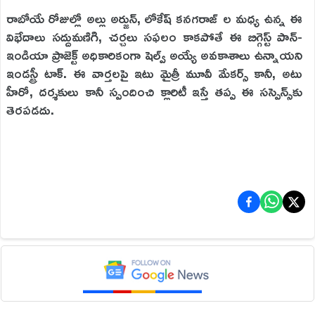
రాబోయే రోజుల్లో అల్లు అర్జున్, లోకేష్ కనగరాజ్ ల మధ్య ఉన్న ఈ
విభేదాలు సద్దుమణిగి, చర్చలు సఫలం కాకపోతే ఈ బిగ్గెస్ట్ పాన్-
ఇండియా ప్రాజెక్ట్ అధికారికంగా షెల్వ్ అయ్యే అవకాశాలు ఉన్నాయని
ఇండస్ట్రీ టాక్. ఈ వార్తలపై ఇటు మైత్రీ మూవీ మేకర్స్ కానీ, అటు
హీరో, దర్శకులు కానీ స్పందించి క్లారిటీ ఇస్తే తప్ప ఈ సస్పెన్స్‌కు
తెరపడదు.