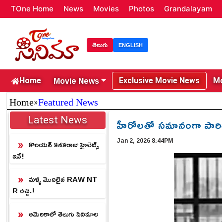
TOne Home
News
Movies
Photos
Grandalayam
తెలుగు
ENGLISH
Movie News
Home
Exclusive Movie News
Mo
»
Home
Featured News
Latest News
హీరోలతో సమానంగా పారిత
Jan 2, 2026 8:44PM
కొరియన్ కనకరాజు హైలెట్స్
ఇవే!
మళ్ళీ మొదలైన RAW NT
R రచ్చ.!
అమెరికాలో తెలుగు సినిమాల