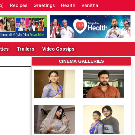
o)
Recipes
Greetings
Health
Vanitha
ties
Trailers
Video Gossips
CINEMA GALLERIES