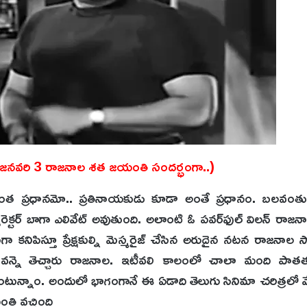
(జనవరి 3 రాజనాల శత జయంతి సందర్భంగా..)
 ప్రధానమో.. ప్రతినాయకుడు కూడా అంతే ప్రధానం. బలవంతుడై
రెక్టర్‌ బాగా ఎలివేట్‌ అవుతుంది. అలాంటి ఓ పవర్‌ఫుల్‌ విలన్‌ రా
ంగా కనిపిస్తూ ప్రేక్షకుల్ని మెస్మరైజ్‌ చేసిన అరుదైన నటన రాజనా
కు వన్నె తెచ్చారు రాజనాల. ఇటీవలి కాలంలో చాలా మంది ప
న్నాం. అందులో భాగంగానే ఈ ఏడాది తెలుగు సినిమా చరిత్రలో మేట
తి వచ్చింది