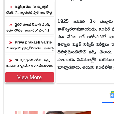
కొరియన్ కనకరాజు మూవీ రివ్యూ
పిచ్చెక్కించేలా 'ది ప్యారడైజ్'
టీజర్.. న్యాచురల్ స్టార్ నాని రౌద్ర
రూపం.!
1925 జనవరి 3న నెల్లూరు 
వైరల్ మారిన డెమాన్ పవన్,
కాళేశ్వరరావునాయుడు. ఇంటర్‌ పూ
రీతూ చౌదరి 'బంగారం' సాంగ్.!
కదా చేసేది అనే ఆలోచనతో ఇంటర్
Priya prakash varrie
తర్వాత పబ్లిక్‌ సర్వీస్‌ పరీక్
r: కాషాయ డ్రెస్ వివాదం.. నెటిజన్లు
డిపార్ట్‌మెంట్‌లోనే వర్క్‌ చేశ
ఫైర్
పొందారు. సినిమాల్లోకి రాకము
'KJQ' గ్రాండ్ రిలీజ్.. కన్ను
మాట్లాడేవారు. ఆయన ఇంటిలోని లై
మూసిన దర్శకుడి కల నెరవేరుతుందా
.?
View More
1948లో స్నేహితుడు లక్ష్మీకుమార
రాజనాల. తొలి ప్రయత్నంగా ఆత
ఉద్యోగులకు వ్యతిరేకంగా ఉండే న
తరహాలో ప్రగతి అనే నాటకం వేశా