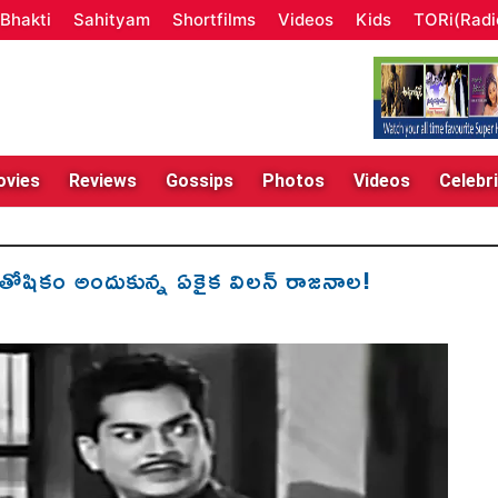
Bhakti
Sahityam
Shortfilms
Videos
Kids
TORi(Radi
vies
Reviews
Gossips
Photos
Videos
Celebri
ోషికం అందుకున్న ఏకైక విలన్‌ రాజనాల!