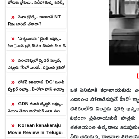
జోరుకు బ్రేకులు.. పడిపోతున్న ఓవర్సీ
స్ బాక్సాఫీస్ వసూళ్లు!
మెగా ట్రోల్స్.. కావాలనే NT
Rను టార్గెట్ చేశారా?
'పళ్ళబురుసు' ట్రైలర్ రివ్యూ..
టూత్ బ్రష్ కోసం కొడుకు మీద కేసు
పెట్టిన తండ్రి.!
పంచెకట్టులో స్పైడర్ మ్యాన్,
పట్టుచీరలో ఎంజే.. దక్షిణాది శైలిలో
పెళ్లి చేసిన అభిమానులు.!
లోకేష్ కనగరాజ్ 'DC' మూవీ
ఒక సినిమాకి కథానాయకుడు ఎంత
ట్విట్టర్ రివ్యూ.. హీరోగా పాస్ అయ్యా
డా.?
ఎదిరించి పోరాడినపుడే హీరో క్యా
GDN మూవీ ట్విట్టర్ రివ్యూ..
దశకంలోని విలన్లకు పూర్తి భిన్న
తెలుగు తేజం బయోపిక్ ఎలా ఉం
విధంగా ప్రతినాయకుడి పాత్ర
దంటే.?
Korean kanakaraju
శతజయంతి ఉత్సవాలు జరుపుకుంటు
Movie Review In Telugu:
పేరు తెచ్చుకున్న రాజనాల శతజయం