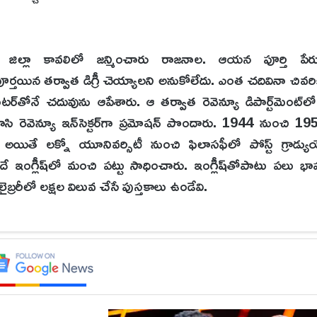
జిల్లా కావలిలో జన్మించారు రాజనాల. ఆయన పూర్తి పే
ర్తయిన తర్వాత డిగ్రీ చెయ్యాలని అనుకోలేదు. ఎంత చదివినా చివరి
‌తోనే చదువును ఆపేశారు. ఆ తర్వాత రెవెన్యూ డిపార్ట్‌మెంట్‌ల
షలు రాసి రెవెన్యూ ఇన్‌సెక్టర్‌గా ప్రమోషన్‌ పొందారు. 1944 నుంచి
ారు. అయితే లక్నో యూనివర్సిటీ నుంచి ఫిలాసఫీలో పోస్ట్‌ గ్రాడ్యుయ
ందే ఇంగ్లీష్‌లో మంచి పట్టు సాధించారు. ఇంగ్లీష్‌తోపాటు పలు
బ్రరీలో లక్షల విలువ చేసే పుస్తకాలు ఉండేవి.
్‌రెడ్డితో కలిసి ఒక నాటక సమాజాన్ని ఏర్పాటు చేసి దాని ద్వారా నా
్రేయ రచించిన ఎవరు దొంగ అనే నాటకాన్ని ప్రదర్శించారు. ఇద
ాటకం కావడంతో జిల్లా కలెక్టర్‌ ఆగ్రహానికి గురయ్యారు రాజనాల. ఆ
రు. అది కూడా ప్రభుత్వ ఉద్యోగులకు వ్యతిరేకంగా ఉండడంతో జిల్ల