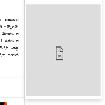
రు రాజనాల
కి ఉద్యోగమే
ో చేరారు. ఆ
 1951 వరకు ఆ
ేషన్‌ పట్టా
 భాషలు ఆయన
టకాలు వేశారు
ి ప్రభుత్వ
 తర్వాత అదే
ా కలెక్టర్‌