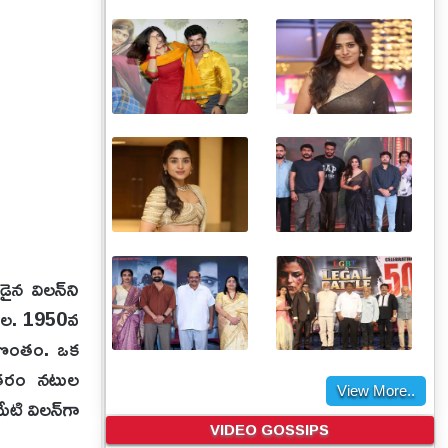
న విలన్‌ని
జనాల. 1950వ
ల సొంతం. ఒక
ాతతరం నటుల
View More..
ి విలన్‌గా
VIDEO GOSSIPS