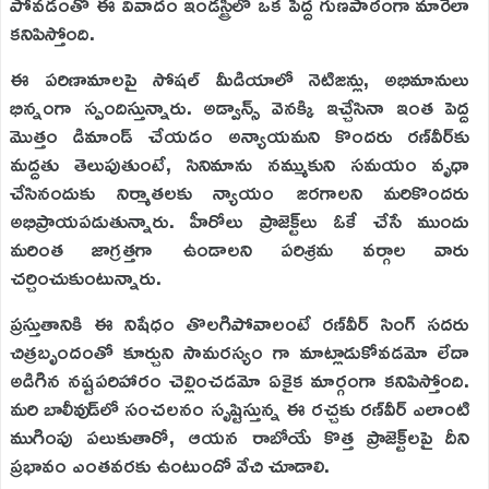
పోవడంతో ఈ వివాదం ఇండస్ట్రీలో ఒక పెద్ద గుణపాఠంగా మారేలా
కనిపిస్తోంది.
ఈ పరిణామాలపై సోషల్ మీడియాలో నెటిజన్లు, అభిమానులు
భిన్నంగా స్పందిస్తున్నారు. అడ్వాన్స్ వెనక్కి ఇచ్చేసినా ఇంత పెద్ద
మొత్తం డిమాండ్ చేయడం అన్యాయమని కొందరు రణ్‌వీర్‌కు
మద్దతు తెలుపుతుంటే, సినిమాను నమ్ముకుని సమయం వృధా
చేసినందుకు నిర్మాతలకు న్యాయం జరగాలని మరికొందరు
అభిప్రాయపడుతున్నారు. హీరోలు ప్రాజెక్ట్‌లు ఓకే చేసే ముందు
మరింత జాగ్రత్తగా ఉండాలని పరిశ్రమ వర్గాల వారు
చర్చించుకుంటున్నారు.
ప్రస్తుతానికి ఈ నిషేధం తొలగిపోవాలంటే రణ్‌వీర్ సింగ్ సదరు
చిత్రబృందంతో కూర్చుని సామరస్యం గా మాట్లాడుకోవడమో లేదా
అడిగిన నష్టపరిహారం చెల్లించడమో ఏకైక మార్గంగా కనిపిస్తోంది.
మరి బాలీవుడ్‌లో సంచలనం సృష్టిస్తున్న ఈ రచ్చకు రణ్‌వీర్ ఎలాంటి
ముగింపు పలుకుతారో, ఆయన రాబోయే కొత్త ప్రాజెక్ట్‌లపై దీని
ప్రభావం ఎంతవరకు ఉంటుందో వేచి చూడాలి.