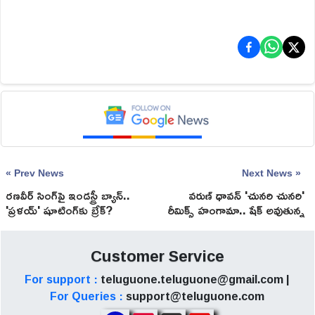
« Prev News
Next News »
రణవీర్ సింగ్‌పై ఇండస్ట్రీ బ్యాన్..
వరుణ్ ధావన్ 'చునరి చునరి'
'ప్రళయ్' షూటింగ్‌కు బ్రేక్?
రీమిక్స్ హంగామా.. షేక్ అవుతున్న
సోషల్ మీడియా!
Customer Service
For support :
teluguone.teluguone@gmail.com |
For Queries :
support@teluguone.com