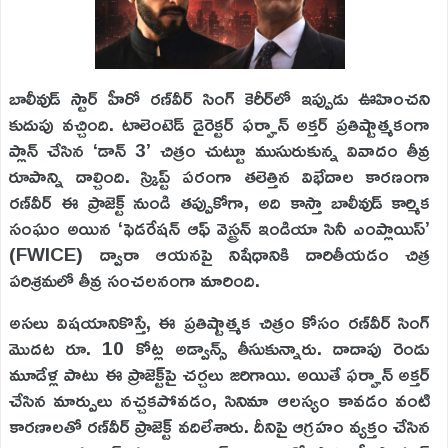
బాలీవుడ్ స్టార్ హీరో రణ్‌వీర్ సింగ్ కెరీర్‌లో ఇప్పుడు ఊహించని
కుదుపు వచ్చింది. టాలెంటెడ్ డైరెక్టర్ ఫర్హాన్ అక్తర్ ప్రతిష్టాత్మకంగా
ప్లాన్ చేసిన ‘డాన్ 3’ చిత్రం చుట్టూ ముసురుకున్న వివాదం తీవ్ర
రూపాన్ని దాల్చింది. స్క్రిప్ట్ పరంగా తలెత్తిన విభేదాల కారణంగా
రణ్‌వీర్ ఈ ప్రాజెక్ట్ నుండి తప్పుకోగా, అది కాస్తా బాలీవుడ్ కార్మిక
సంఘం అయిన ‘ఫెడరేషన్ ఆఫ్ వెస్ట్రన్ ఇండియా సినీ ఎంప్లాయిస్’
(FWICE) ద్వారా ఆయనపై నిషేధానికి దారితీయడం చిత్ర
పరిశ్రమలో తీవ్ర సంచలనంగా మారింది.
అసలు విషయానికొస్తే, ఈ ప్రతిష్టాత్మక చిత్రం కోసం రణ్‌వీర్ సింగ్
మొదట రూ. 10 కోట్ల అడ్వాన్స్ తీసుకున్నారు. దాదాపు రెండు
మూడేళ్ల పాటు ఈ ప్రాజెక్ట్‌పై చర్చలు జరిగాయి. అయితే ఫర్హాన్ అక్తర్
చేసిన మార్పులు నచ్చకపోవడం, సినిమా ఆలస్యం కావడం వంటి
కారణాలతో రణ్‌వీర్ ప్రాజెక్ట్ వదిలేశారు. దీనిపై ఆగ్రహం వ్యక్తం చేసిన