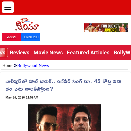
తెలుగు
ENGLISH
ews
Reviews
Movie News
Featured Articles
Bolly
»
Home
Bollywood News
బాలీవుడ్‌లో హాట్ టాపిక్.. రణ్‌వీర్ సింగ్ రూ. 45 కోట్ల వివా
దం ఎటు దారితీస్తోంది?
May 26, 2026 11:59AM