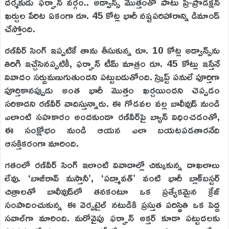
దర్శకుడు ఫర్హాన్ వర్గం.. అడ్వాన్స్ మొత్తంతో పాటు ప్రీ-ప్రొడక్షన్
ఖర్చుల పేరిట ఏకంగా రూ. 45 కోట్ల భారీ నష్టపరిహారాన్ని డిమాండ్
చేస్తోంది.
రణ్‌వీర్ సింగ్ ఇప్పటికే తాను తీసుకున్న రూ. 10 కోట్ల అడ్వాన్స్‌ను
తిరిగి ఇచ్చేసినప్పటికీ, ఫర్హాన్ టీమ్ మాత్రం రూ. 45 కోట్లు ఇస్తేనే
వివాదం సర్దుమణుగుతుందని పట్టుబడుతోంది. స్క్రిప్ట్ పనులే పూర్తిగా
పూర్తికానప్పుడు అంత భారీ మొత్తం ఖర్చయిందని చెప్పడం
సరికాదని రణ్‌వీర్ వాదిస్తున్నారు. ఈ గోడవల వల్ల బాలీవుడ్ నుండి
ఎలాంటి సహకారం అందకుండా రణ్‌వీర్‌పై బ్యాన్ విధించడంతో,
ఈ సంక్షోభం నుండి ఆయన ఎలా బయటపడతారనేది
ఆసక్తికరంగా మారింది.
గతంలో రణ్‌వీర్ సింగ్ ఇలాంటి వివాదాల్లో చిక్కుకున్న దాఖలాలు
లేవు. ‘బాజీరావ్ మస్తానీ’, ‘పద్మావత్’ వంటి భారీ బ్లాక్‌బస్టర్
చిత్రాలతో బాలీవుడ్‌లో తనకంటూ ఒక ప్రత్యేకమైన క్రేజ్
సంపాదించుకున్న ఈ వెర్సటైల్ నటుడికి ప్రస్తుత పరిస్థితి ఒక పెద్ద
సవాల్‌గా మారింది. మరోవైపు ఫర్హాన్ అక్తర్ కూడా పట్టుదలకు