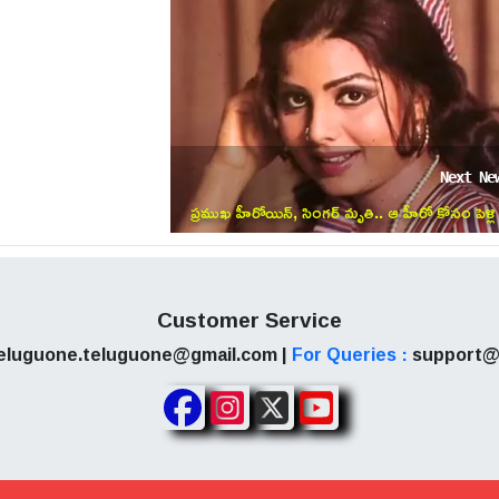
వడానికి చాలా కష్టపడ్డాడు. అంతటి అకింత భావం గల హీరోని నేను 
్యా!.. చికిరి చికిరి చరణ్
Next Ne
ప్రముఖ హీరోయిన్‌, సింగర్‌ మృతి.. ఆ హీరో కోసం పెళ్లి
చేసుకోకుండా ఉండిపోయింది!
క్కిన ఖిలాడి(Khiladi)1992లో ప్రేక్షకుల ముందుకు వచ్చి మంచ
్ హై అనే సాంగ్ లో అక్షయ్ కుమార్ ని హీరోయిన్ అయేషా జుల్కా త
Customer Service
్లతో కొడతారు. అబ్బాస్ మస్తాన్(Abbas Mustan)దర్శకత్వంలో 
eluguone.teluguone@gmail.com |
For Queries :
support@