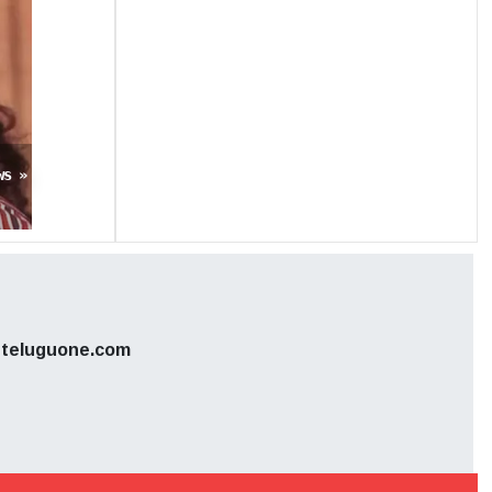
చూడలేదని
ws »
ి విజయాన్ని
ో పాటు ఇంకో
ప్రేక్షకుల
teluguone.com