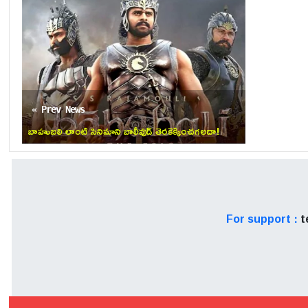
తర్వాత దుర్వాసనని పోగొట్టుకో
చిన్నిప్రకాష్ చెప్పుకొచ్చాడు.
Also read:
ఏం వండుతున్నారయ
« Prev News
బాహుబలి లాంటి సినిమాని బాలీవుడ్ తెరకెక్కించగలదా!
యాక్షన్ ఎంటర్ టైనర్ గా తెరకె
అందుకుంది. ఖుద్ కో క్యా సంజిత
పది మంది అమ్మాయిలు కోడిగుడ
For support :
t
ముందుకు వచ్చింది.