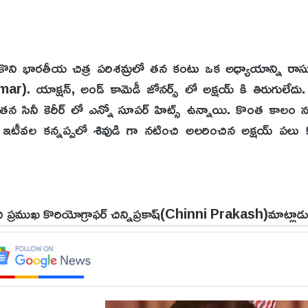
కొని భారతీయ చిత్ర పరిశమ్రలో తన కంటు ఒక అధ్యాయాన్ని రాసు
). యాక్షన్, అండ్ కామెడీ జోనర్స్ లో అక్షయ్ కి తిరుగులేదు
 తన సినీ కెరీర్ లో ఎన్నో సూపర్ హిట్స్ ఉన్నాయి. కొంత కాలం 
ఇటీవల కన్నప్పలో శివుడి గా నటించి అలరించిన అక్షయ్ పలు కొత
చి ప్రముఖ కొరియోగ్రాఫర్ చిన్నిప్రకాష్(Chinni Prakash)మాట్లాడ
టుడు. తన క్యారక్టర్ బాగా రావడం కోసం వంద శాతం కష్టపడతాడు
రాల వరకు పని చేసాను. వాటిల్లో ఖిలాడి చిత్రం కూడా ఒకటి. ఈ చిత్
ేత 100 కోడిగుడ్లని తన శరీరంపై వేయించుకున్నాడు.చుట్టూ ఉన్న 
 విసిరేస్తారు. ఆ సమయంలో నొప్పి కలిగినా ఒక్క మాట కూడా మాట్ల