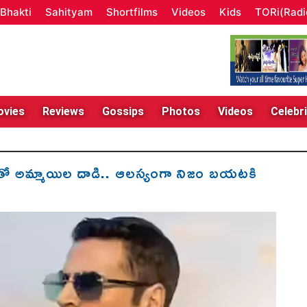
Bhakti
Sahityam
Shortfilms
Videos
Kids
TORi(Radi
vies
Reviews
Gossips
Photos
Videos
Celebri
డ్లతో అమ్మాయిల దాడి.. ఆలస్యంగా నిజం బయటకి