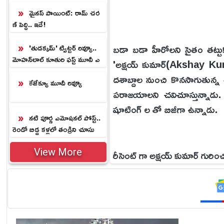
ల్‌.!
మైనస్ పాయింట్: రామ్ చర
ణ్ పెద్ది.. ఇదే!
బడా బడా హీరోలని సైతం తట్టు
'తుడక్కమ్' ట్విట్టర్ రివ్యూ..
మోహన్‌లాల్ కూతురి ఫస్ట్ మూవీ ఎ
'అక్షయ్ కుమార్(Akshay Kumar
లా ఉందంటే.?
దశాబ్దాల నుంచి కొనసాగుతున్న
కేజేక్యూ మూవీ రివ్యూ
పరాజయాలని చవిచూస్తున్నాడు. 
షూటింగ్ ల తో బిజీగా ఉన్నాడు.
నటి పూర్ణ ఎమోషనల్ పోస్ట్..
రెండో బిడ్డ కళ్లలో తండ్రిని చూసు
కుంటూ భావోద్వేగం.!
రీసెంట్ గా అక్షయ్ కుమార్ గురిం
View More
కుమార్ చాలా అంకిత భావం గల న
అక్షయ్ తో కలిసి సుమారు 50 చిత్
సాంగ్ కోసం అక్షయ్ అమ్మాయిల చ
కొంచం దూరం నుంచే కోడిగుడ్లని