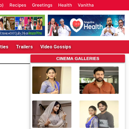
o)
Recipes
Greetings
Health
Vanitha
ties
Trailers
Video Gossips
CINEMA GALLERIES