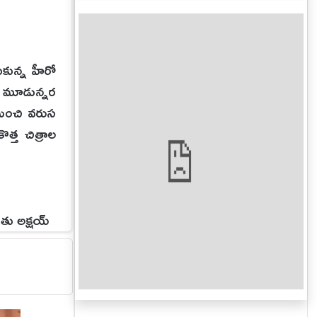
కున్న హీరో
. మూడున్నర
నుంచి వరుస
్త చిత్రాల
ుతు అక్షయ్
. నేను
రంలోని ఒక
అమ్మాయిలు
ాడలేదు. ఆ