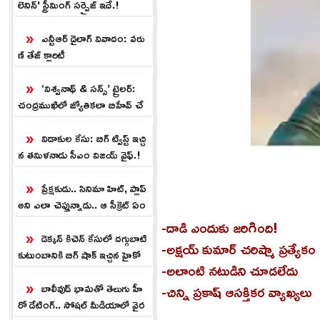
లెనిన్' స్ట్రీమింగ్ సర్ప్రైజ్ ఇదే.!
ఎన్టీఆర్ డైలాగ్ వివాదం: వరు
ణ్ తేజ్ క్లారిటీ
‘విశ్వనాథ్ & సన్స్’ ట్రైలర్:
చంద్రముఖిలో జ్యోతికలా బిహేవ్ చే
స్తున్నావ్.!
విడాకుల కేసు: బిగ్ ట్విస్ట్ ఇచ్చి
న తమిళనాడు సీఎం విజయ్ వైఫ్.!
ప్రేక్షకుడు.. సినిమా హిట్, ప్లాప్
అని ఎలా చెప్తున్నాడు.. ఆ సీక్రెట్ ఏం
టి!
-దాడి ఎందుకు జరిగింది!
డెక్కన్ కిచెన్ కేసులో దగ్గుబాటి
-అక్షయ్ కుమార్ చరిష్మా ప్రత్యేకం
కుటుంబానికి బిగ్ షాక్ ఇచ్చిన హైకో
-అలాంటి నటుడిని చూడలేదు
ర్టు.!
బాలీవుడ్ భామతో తెలుగు హీ
-చిన్ని ప్రకాష్ ఆసక్తికర వ్యాఖ్యలు
రో డేటింగ్.. సోష‌ల్ మీడియాలో వైర‌