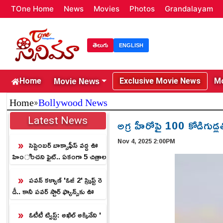
TOne Home
News
Movies
Photos
Grandalayam
తెలుగు
ENGLISH
Movie News
Home
Exclusive Movie News
Mo
»
Home
Bollywood News
Latest News
అగ్ర హీరోపై 100 కోడిగు
Nov 4, 2025 2:00PM
సెప్టెంబర్ బాక్సాఫీస్ వద్ద ఊ
హించని ఫైట్.. ఏకంగా 5 చిత్రాల
మధ్య బిగ్ క్లాష్!
పవన్ కళ్యాణ్ 'ఓజీ 2' స్క్రిప్ట్ రె
డీ.. కానీ పవర్ స్టార్ ఫ్యాన్స్‌కు ఊ
హించని ట్విస్ట్!
ఓటీటీ ట్విస్ట్: అఖిల్ అక్కినేని '