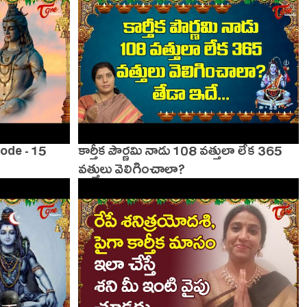
ode - 15
కార్తీక పౌర్ణమి నాడు 108 వత్తులా లేక 365
వత్తులు వెలిగించాలా?