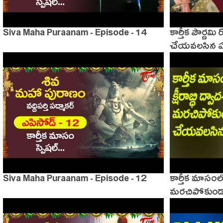
Siva Maha Puraanam - Episode - 14
కార్తీక పౌర్ణమ
చేయవలసిన ప
Siva Maha Puraanam - Episode - 12
కార్తీక మాసంలో 
మరచిపోకుండ