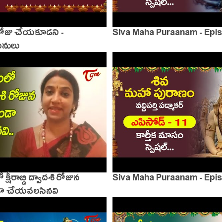
ి రోజు చేయకూడని -
Siva Maha Puraanam - Epis
నులు
క్షీరాబ్ది ద్వాదశి రోజున
Siva Maha Puraanam - Epis
ా చేయవలసినవి