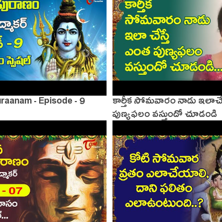
raanam - Episode - 9
కార్తీక సోమవారం నాడు ఇలాచే
పుణ్యఫలం వస్తుందో చూడండి