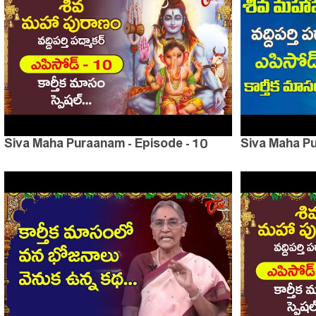
Siva Maha Puraanam - Episode - 10
Siva Maha Pu