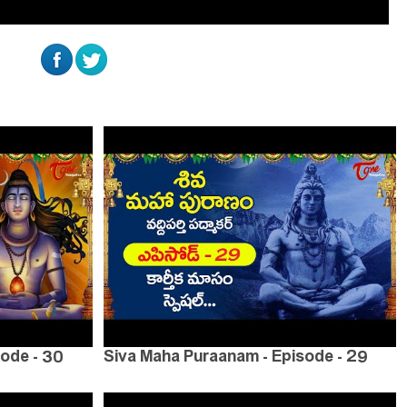
ode - 30
Siva Maha Puraanam - Episode - 29