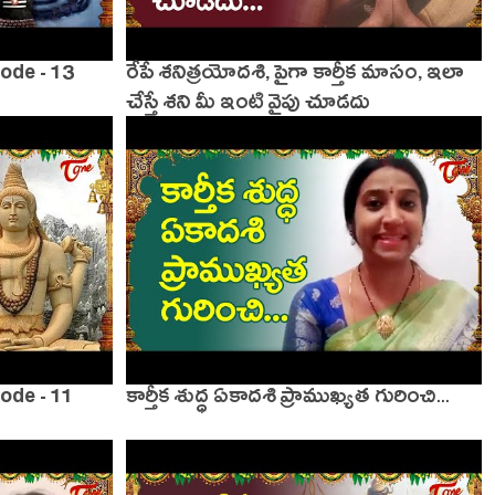
ode - 13
రేపే శనిత్రయోదశి, పైగా కార్తీక మాసం, ఇలా
చేస్తే శని మీ ఇంటి వైపు చూడదు
ode - 11
కార్తీక శుద్ధ ఏకాదశి ప్రాముఖ్యత గురించి...