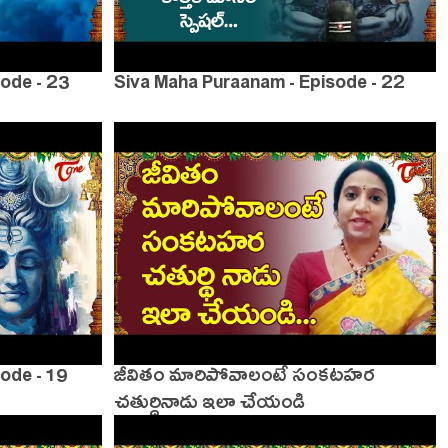
ode - 23
Siva Maha Puraanam - Episode - 22
ode - 19
జీవితం మారిపోవాలంటే సంకటహర
చతుర్ధినాడు ఇలా చేయండి