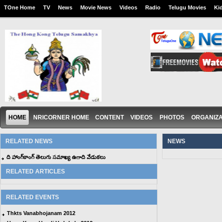
TOne Home
TV
News
Movie News
Videos
Radio
Telugu Movies
Ki
HOME
NRICORNER HOME
CONTENT
VIDEOS
PHOTOS
ORGANIZA
RELATED NEWS
NEWS
ది హాంగ్‌కాంగ్‌ తెలుగు సమాఖ్య ఉగాది వేడుకలు
RELATED ARTICLES
RELATED EVENTS
Thkts Vanabhojanam 2012