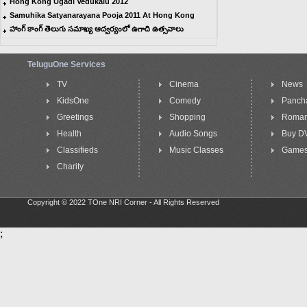
Hong Kong Ugadi Vedukalu 2012
Samuhika Satyanarayana Pooja 2011 At Hong Kong
హాంగ్ కాంగ్ తెలుగు సమాఖ్య ఆద్వర్యంలో ఉగాది ఉత్సవాలు
TeluguOne Services
TV
Cinema
News
KidsOne
Comedy
Panch
Greetings
Shopping
Roma
Health
Audio Songs
Buy D
Classifieds
Music Classes
Game
Charity
Copyright © 2022 TOne NRI Corner - All Rights Reserved
;