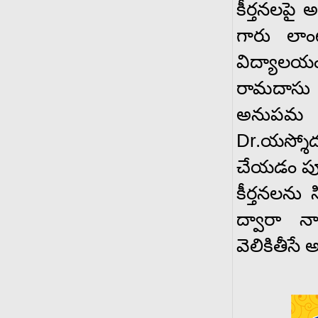
కీర్తనలపై 
గారు లాంటి
విద్యాల
రామదాసు క
అనుపమ కై
Dr.యస్శోద
చేయడం పూర
కీర్తనలను 
ద్వారా న
వెలికితీసే