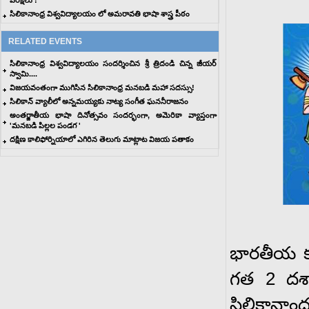
పరీక్షలు !
సిలికానాంధ్ర విశ్వవిద్యాలయం లో అమరావతి భాషా శాస్త్ర పీఠం
RELATED EVENTS
సిలికానాంధ్ర విశ్వవిద్యాలయం సందర్శించిన శ్రీ త్రిదండి చిన్న జీయర్
స్వామి....
విజయవంతంగా ముగిసిన సిలికానాంధ్ర మనబడి మహా సదస్సు!
సిలికాన్ వ్యాలీలో అన్నమయ్యకు నాట్య సంగీత ఘననీరాజనం
అంతర్జాతీయ భాషా దినోత్సవం సందర్భంగా, అమెరికా వ్యాప్తంగా
'మనబడి పిల్లల పండగ '
దక్షిణ కాలిఫోర్నియాలో ఎగిరిన తెలుగు మాట్లాట విజయ పతాకం
భారతీయ కళ
గత 2 దశాబ
సిలికానాం