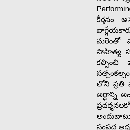
Performin
కీర్తనం అ
వాగ్గేయక
మరెంతో మ
సాహిత్య సం
కల్పించి
సత్సంకల్పం
లోని ప్రత
అర్ధాన్ని 
ప్రదర్శనల
అందుబాటుల
సంపద అధ్యక