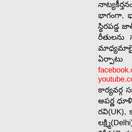
నాట్యకీర్త
భాగంగా, 
స్థిరపడ్డ
రీతులను 
మాధ్యమాల
ఏర్పాటు చ
facebook.
youtube.
కార్యవర్గ 
అపర్ణ ధూళి
రవి(UK), 
లక్ష్మి(Delh