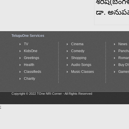
శిరీష(బెం
డా. అనుపమ 
TeluguOne Services
TV
Cinema
News
KidsOne
Comedy
Panch
Greetings
Shopping
Roma
Health
Audio Songs
Buy D
Classifieds
Music Classes
Game
Charity
Copyright © 2022 TOne NRI Corner - All Rights Reserved
;