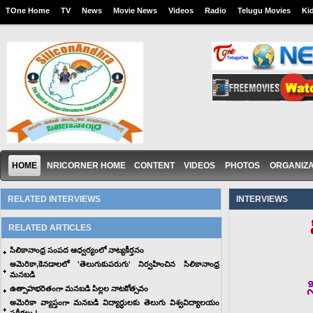
TOne Home
TV
News
Movie News
Videos
Radio
Telugu Movies
Ki
HOME
NRICORNER HOME
CONTENT
VIDEOS
PHOTOS
ORGANIZA
RELATED INTERVIEWS
INTERVIEWS
RELATED ARTICLES
సిలికానాంధ్ర సంపద ఆధ్వర్యంలో నాట్యకీర్తనం
అమెరికా,కెనడాలలో 'తెలుగుకుపరుగు' నిర్వహించిన సిలికానాంధ్ర
మనబడి
ఉత్సాహభరితంగా మనబడి పిల్లల నాటకోత్సవం
అమెరికా వ్యాప్తంగా మనబడి విద్యార్ధులకు తెలుగు విశ్వవిద్యాలయం