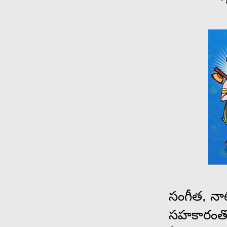
సంగీత, నా
సహకారంతో