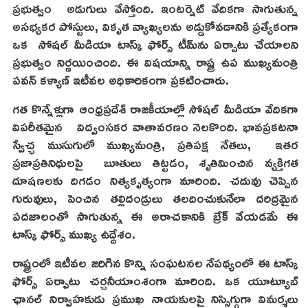
ప్రభుత్వం అడుగులు వేస్తోంది. ఇంటర్నెట్ వేదికగా సాగుతున్న
అసభ్యకర పోస్టులు, వికృత వ్యాఖ్యలను అడ్డుకోవడానికి ప్రత్యేకంగా
ఒక సోషల్ మీడియా టాస్క్ ఫోర్స్ టీమ్‌ను ఏర్పాటు చేయాలని
ప్రభుత్వం నిర్ణయించింది. ఈ విషయాన్ని రాష్ట్ర ఉప ముఖ్యమంత్రి
పవన్ కళ్యాణ్ ఇటీవల అధికారికంగా ప్రకటించారు.
గత కొన్నేళ్లుగా ఆంధ్రప్రదేశ్ రాజకీయాల్లో సోషల్ మీడియా వేదికగా
విపరీతమైన విద్వంసకర వాతావరణం నెలకొంది. భావప్రకటనా
స్వేచ్ఛ ముసుగులో ముఖ్యమంత్రి, ప్రతిపక్ష నేతలు, ఇతర
ప్రజాప్రతినిధులపై బూతులు తిట్టడం, శృతిమించిన వ్యక్తిగత
దూషణలకు దిగడం నిత్యకృత్యంగా మారింది. చదువు చెప్పిన
గురువులు, పెంచిన తల్లిదండ్రులు తలదించుకునేలా దరిద్రమైన
పదజాలంతో సాగుతున్న ఈ అరాచకానికి బ్రేక్ వేయడమే ఈ
టాస్క్ ఫోర్స్ ముఖ్య ఉద్దేశం.
రాష్ట్రంలో ఇటీవల జరిగిన కొన్ని సంఘటనల నేపథ్యంలో ఈ టాస్క్
ఫోర్స్ ఏర్పాటు చర్చనీయాంశంగా మారింది. ఒక యూట్యూబ్
ఛానల్ నిర్వాహకుడు ప్రముఖ నాయకులపై నిస్సిగ్గుగా విమర్శలు