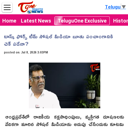
Telugu
▼
Home
Latest News
TeluguOne Exclusive
Histo
టాస్క్ ఫోర్స్ టీమ్ సోషల్ మీడియా బూతు పంచాంగానికి
చెక్ పడేనా?
posted on:
Jul 8, 2026 3:03PM
ఆంధ్రప్రదేశ్‌లో రాజకీయ కక్షసాధింపులు, వ్యక్తిగత దూషణలకు
వేదికగా మారిన సోషల్ మీడియాను అదుపు చేసేందుకు కూటమి