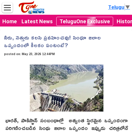
Telugu
▼
Home
Latest News
TeluguOne Exclusive
Histo
నీరు, నెత్తురు క‌ల‌సి ప్ర‌వ‌హించ‌వు! సింధూ జ‌లాల
ఒప్పందంలో కీల‌కం ఏంటంటే?
posted on:
May 23, 2026 12:44PM
భారత్, పాకిస్థాన్ సంబంధాల్లో అత్యంత స్థిరమైన ఒప్పందంగా
పరిగణించబడిన సింధు జలాల ఒప్పందం ఇప్పుడు చరిత్రలోనే