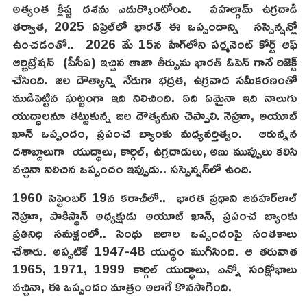
అత్యంత క్లిష్ట దశను ఎదుర్కొంటోంది. పహల్గామ్ ఉగ్రదాడి
త‌ర్వాత‌, 2025 ఏప్రిల్‌లో భారత్ ఈ ఒప్పందాన్ని సస్పెన్షన్లో
ఉంచ‌డంతో.. 2026 మే 15న హేగ్‌లోని పర్మనెంట్ కోర్ట్ ఆఫ్
ఆర్బిట్రేషన్ (పీసీఏ) ఇచ్చిన తాజా తీర్పును భార‌త్ ఓపెన్ గానే రిజెక్ట్
చేసింది. జల దౌత్యాన్ని నేరుగా భద్రత, ఉగ్రవాద సమీకరణంతో
ముడిపెట్టిన ఘట్టంగా ఇది నిలిచింది. ఏది ఏమైనా ఇది నాలుగు
యుద్ధాలనూ తట్టుకున్న జల దౌత్యమ‌ని చెప్పాలి. నెహ్రూ, అయూబ్
ఖాన్ ఒప్పందం, ప్రపంచ బ్యాంకు మధ్యవర్తిత్వం. ఆరున్నన
దశాబ్దాలుగా యుద్ధాలు, కార్గిల్, ఉగ్రదాడులు, అణు ముప్పులు కలిసి
వచ్చినా నిలిచిన ఒప్పందం ఇప్పుడు.. సస్పెన్షన్‌లో ఉంది.
1960 సెప్టెంబర్ 19న కరాచీలో.. భారత ప్రధాని జవహర్‌లాల్
నెహ్రూ, పాకిస్థాన్ అధ్యక్షుడు అయూబ్ ఖాన్, ప్రపంచ బ్యాంకు
ప్రతినిధి సమక్షంలో.. సింధు జలాల ఒప్పందంపై సంతకాలు
చేశారు. అప్పటికే 1947-48 యుద్ధం ముగిసింది. ఆ తరువాత
1965, 1971, 1999 కార్గిల్ యుద్ధాలు, ఎన్నో సంక్షోభాలు
వ‌చ్చినా, ఈ ఒప్పందం మాత్రం అలాగే కొనసాగింది.