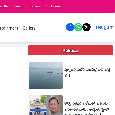
anitha
Health
Comedy
Nri Corner
Telugu
▼
rtainment
Gallery
Political
ఫ్యూచర్ సిటీకి వందేళ్ల నీటి భద్ర
త.!
కోర్టు ధిక్కరణ కేసులో ఐఏఎస్
అధికారికి షాక్.. అరెస్ట్‌కు హైకో
ర్టు సంచలన ఆదేశాలు..!