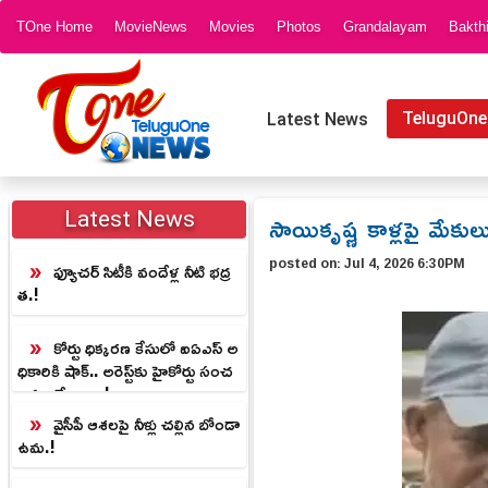
TOne Home
MovieNews
Movies
Photos
Grandalayam
Bakth
TeluguOne
Latest News
సాయికృష్ణ కాళ్లపై మేకుల
Latest News
posted on:
Jul 4, 2026 6:30PM
ఫ్యూచర్ సిటీకి వందేళ్ల నీటి భద్ర
త.!
కోర్టు ధిక్కరణ కేసులో ఐఏఎస్ అ
ధికారికి షాక్.. అరెస్ట్‌కు హైకోర్టు సంచ
లన ఆదేశాలు..!
వైసీపీ ఆశలపై నీళ్లు చల్లిన బోండా
ఉమ.!