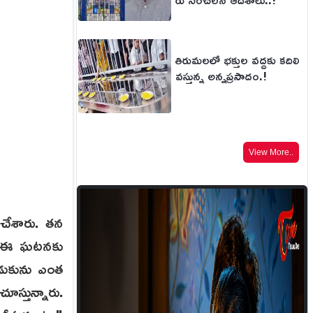
తిరుమలలో భక్తుల వద్దకు కదిలి
వస్తున్న అన్నప్రసాదం.!
View More..
 చేశారు. తన
ు. ఈ ఘటనకు
ొడుకును ఎంత
ూస్తున్నారు.