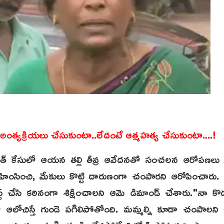
 అంత్యక్రియలు చేసుకుంటా..లేదంటే ఆత్మహత్య చేసుకుంటా....!
్ డెత్ కేసులో ఆయన తల్లి తీవ్ర ఆవేదనతో సంచలన ఆరోపణలు
హింసించి, మేకులు కొట్టి దారుణంగా చంపారని ఆరోపించార
స్ట్ చేసి కఠినంగా శిక్షించాలని ఆమె డిమాండ్ చేశారు."నా క
 ఆలోచిస్తే గుండె పగిలిపోతోంది. మమ్మల్ని కూడా చంపాలని చ