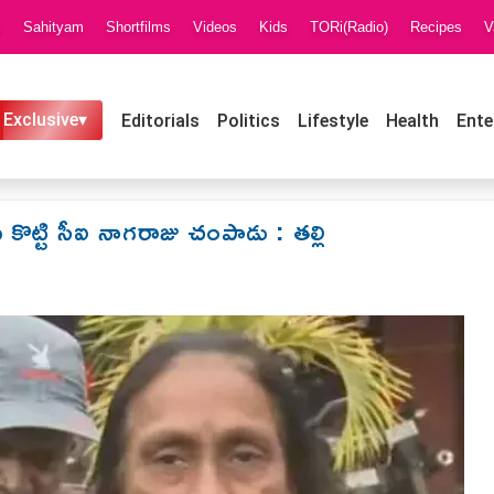
i
Sahityam
Shortfilms
Videos
Kids
TORi(Radio)
Recipes
V
 Exclusive▾
Editorials
Politics
Lifestyle
Health
Ente
ు కొట్టి సీఐ నాగరాజు చంపాడు : తల్లి