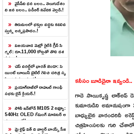
వైసీపీది ధన బలం.. తెలుగుదేశం
ది జన బలం.. ఏడీఆర్ నివేదిక వెల్లడి.!
తిరుమలలో భక్తుల వద్దకు కదిలివ
స్తున్న అన్నప్రసాదం.!
విజయవాడ మెట్రో రైల్‌కి గ్రీన్ సి
గ్నల్: రూ.11,000 కోట్లతో తొలి దశ
పనులు!
చెస్ వరల్డ్‌లో భారత్ జెండా: సె
యింట్ లూయిస్ టైటిల్ గెలిచి చరిత్ర సృ
ష్టించిన ప్రజ్ఞానంద!
కనీసం బూడిదైనా ఇవ్వండి..
ప్రయాగ్‌రాజ్‌లో రాహుల్ గాంధీ
సభకు లైన్ క్లియర్.!
గాదె సాయికృష్ణ లాక్‌అప
కుమారుడిని అమానుషంగా 
సోనీ ఇన్‌జోన్ M10S 2 రివ్యూ:
బాధ్యులైన వారందరినీ అరె
540Hz OLED గేమింగ్ మానిటర్ అ
ద్భుతాలు ఇవే!
చిత్రహింసలకు గురి చేశారో
మై లైఫ్ విత్ ది వాల్టర్ బాయ్స్ సీజ