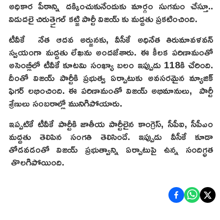
అధికార పీఠాన్ని దక్కించుకునేందుకు మార్గం సుగమం చేస్తూ..
విడుదలై చిరుత్తైగల్ కట్జి పార్టీ విజయ్ కు మద్దతు ప్రకటించింది.
టీవీకే నేత ఆదవ అర్జునకు, వీసీకే అధినేత తిరుమావళవన్
స్వయంగా మద్దతు లేఖను అందజేశారు. ఈ కీలక పరిణామంతో
అసెంబ్లీలో టీవీకే కూటమి సంఖ్యా బలం ఇప్పుడు 118కి చేరింది.
దీంతో విజయ్ పార్టీకి ప్రభుత్వ ఏర్పాటుకు అవసరమైన మ్యాజిక్
ఫిగర్‌ లభించింది. ఈ పరిణామంతో విజయ్ అభిమానులు, పార్టీ
శ్రేణులు సంబరాల్లో మునిగిపోయారు.
ఇప్పటికే టీవీకే పార్టీకి జాతీయ పార్టీలైన కాంగ్రెస్, సీపీఐ, సీపీఎం
మద్దతు తెలిపిన సంగతి తెలిసిందే. ఇప్పుడు వీసీకే కూడా
తోడవడంతో విజయ్ ప్రభుత్వాన్ని ఏర్పాటుపై ఉన్న సందిగ్ధత
తొలగిపోయింది.