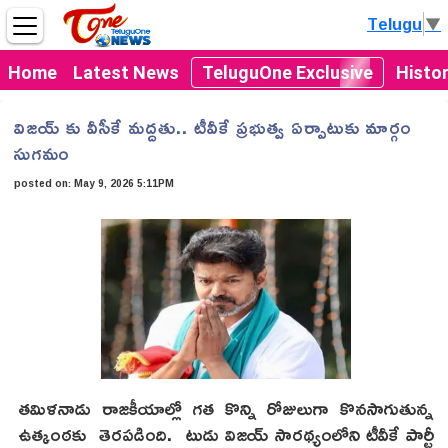
Telugu
▼
Home
Latest News
TeluguOne Exclusive
Histo
విజయ్ కు వీసీకే మద్దతు.. టీవీకే ప్రభుత్వ ఏర్పాటుకు మార్గం
సుగమం
posted on:
May 9, 2026 5:11PM
తమిళనాడు రాజకీయాల్లో గత కొన్ని రోజులుగా కొనసాగుతున్న
ఉత్కంఠకు తెరపడింది. టుడు విజయ్ సారథ్యంలోని టీవీకే పార్టీ