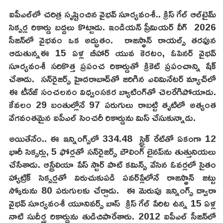
ఐపీఎల్‌లో చరిత్ర సృష్టించిన వైభవ్ సూర్యవంశీ.. క్రిస్ గేల్ ఆల్‌టైమ్
సిక్సర్ల రికార్డు బద్దలు కొట్టాడు. ఇండియన్ ప్రీమియర్ లీగ్ 2026
సీజన్‌లో వైభవం ఒక అద్భుతం. రాజస్థాన్ రాయల్స్ తరఫున
ఆడుతున్నఈ 15 ఏళ్ల బీహార్ యువ కెరటం, ఓపెనర్ వైభవ్
సూర్యవంశీ సరికొత్త ప్రపంచ రికార్డుతో క్రికెట్ ప్రపంచాన్ని షేక్
చేశాడు. సన్‌రైజర్స్ హైదరాబాద్‌తో జరిగిన ఎలిమినేటర్ మ్యాచ్‌లో
ఈ టీనేజ్ సంచలనం విధ్వంసకర బ్యాటింగ్‌తో చెలరేగిపోయాడు.
కేవలం 29 బంతుల్లోనే 97 పరుగులు రాబట్టి తృటిలో అత్యంత
వేగవంతమైన ఐపీఎల్ సెంచరీ రికార్డును మిస్ చేసుకున్నాడు.
అయితేనేం.. ఈ ఇన్నింగ్స్‌లో 334.48 స్ట్రైక్ రేట్‌తో ఏకంగా 12
భారీ సిక్సర్లు, 5 ఫోర్లతో సన్‌రైజర్స్ బౌలింగ్ లైనప్‌ను తుత్తునియలు
చేసేశాడు. ఆస్ట్రేలియా పేస్ స్టార్ పాట్ కమిన్స్ వేసిన ఓవర్లలో సైతం
హ్యాట్రిక్ సిక్సర్లతో విరుచుకుపడి పవర్‌ప్లేలోనే రాజస్థాన్ జట్టు
స్కోరును 80 పరుగులకు చేర్చాడు. ఈ మెరుపు ఇన్నింగ్స్ ద్వారా
వైభవ్ సూర్యవంశీ యూనివర్స్ బాస్ క్రిస్ గేల్ పేరిట ఉన్న 15 ఏళ్ల
నాటి సుదీర్ఘ రికార్డును తుడిచిపారేశారు. 2012 ఐపీఎల్ సీజన్‌లో