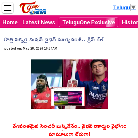
Telugu
▼
Home
Latest News
TeluguOne Exclusive
Histo
కొత్త సిక్సర్ల మిషన్ వైభవ్ సూర్యవంశీ.. క్రిస్ గేల్
posted on:
May 28, 2026 10:34AM
వేగవంతమైన సెంచరీ మిస్సైతేనేం.. వైభవ్ రికార్డుల వైభోగం
మామూలుగా లేదుగా!