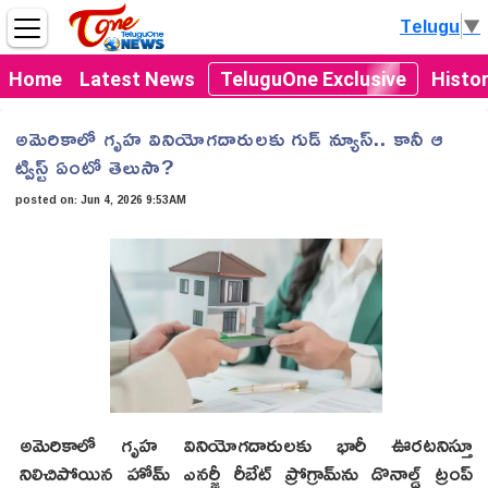
Telugu
▼
Home
Latest News
TeluguOne Exclusive
Histo
అమెరికాలో గృహ వినియోగదారులకు గుడ్ న్యూస్.. కానీ ఆ
ట్విస్ట్ ఏంటో తెలుసా?
posted on:
Jun 4, 2026 9:53AM
అమెరికాలో గృహ వినియోగదారులకు భారీ ఊరటనిస్తూ
నిలిచిపోయిన హోమ్ ఎనర్జీ రీబేట్ ప్రోగ్రామ్‌ను డొనాల్డ్ ట్రంప్