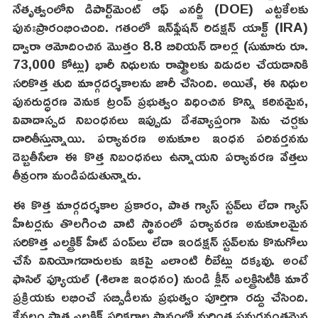
నేతృత్వంలోని డిపార్ట్‌మెంట్ ఆఫ్ ఎనర్జీ (DOE) ఎట్టకేలకు
పునఃప్రారంభించింది. గతంలో ఇన్‌ఫ్లేషన్ రిడక్షన్ యాక్ట్ (IRA)
ద్వారా ఆమోదించిన మొత్తం 8.8 బిలియన్ డాలర్ల (సుమారు రూ.
73,000 కోట్లు) భారీ నిధులను రాష్ట్రాలకు విడుదల చేయడానికి
సరికొత్త తుది మార్గదర్శకాలను జారీ చేసింది. అయితే, ఈ నిధుల
పునరుద్ధరణ వెనుక ట్రంప్ ప్రభుత్వం విధించిన కొన్ని కఠినమైన,
వివాదాస్పద నిబంధనలు ఇప్పుడు దేశవ్యాప్తంగా పెను చర్చకు
దారితీస్తున్నాయి. పర్యావరణ అనుకూల ఇంధన పరివర్తనను
దెబ్బతీసేలా ఈ కొత్త నిబంధనలు ఉన్నాయని పర్యావరణ వేత్తలు
తీవ్రంగా మండిపడుతున్నారు.
ఈ కొత్త మార్గదర్శకాల ప్రకారం, పాత గ్యాస్ స్టవ్‌లు లేదా గ్యాస్
హీటర్లను తొలగించి వాటి స్థానంలో పర్యావరణ అనుకూలమైన
సరికొత్త ఎలక్ట్రిక్ హీట్ పంప్‌లు లేదా ఇండక్షన్ స్టవ్‌లను కొనుగోలు
చేసే వినియోగదారులకు ఇకపై ఎలాంటి రీబేట్లు దక్కవు. అంటే
ఫాసిల్ ఫ్యూయల్ (శిలాజ ఇంధనం) నుండి క్లీన్ ఎలక్ట్రిసిటీకి మారే
ప్రక్రియకు లభించే సబ్సిడీలను ప్రభుత్వం పూర్తిగా రద్దు చేసింది.
కేవలం పాత ఎలక్ట్రిక్ పరికరాల స్థానంలో మరింత సమర్థవంతమైన