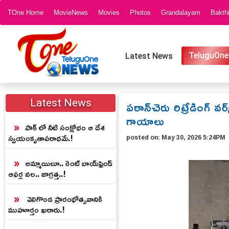
TOne Home
MovieNews
Movies
Photos
Grandalayam
Bakth
TeluguOne
Latest News
పఠాన్‌చెరు రిట్రేడింగ్ వర
Latest News
గాయాలు
పాక్ లో నీటి సంక్షోభం ఆ దేశ
స్వయంకృతాపరాధమే.!
posted on:
May 30, 2026 5:24PM
అమ్మాయిలూ.. రెంట్ బాయ్‌ఫ్రెండ్
ఆఫర్ల వల.. జాగ్రత్త..!
వెలిగొండ ప్రారంభోత్సవానికి
ముహూర్తం ఖరారు.!