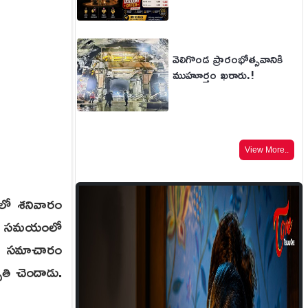
వెలిగొండ ప్రారంభోత్సవానికి
ముహూర్తం ఖరారు.!
View More..
ప్‌లో శనివారం
ున్న సమయంలో
ారు. సమాచారం
 మృతి చెందాడు.