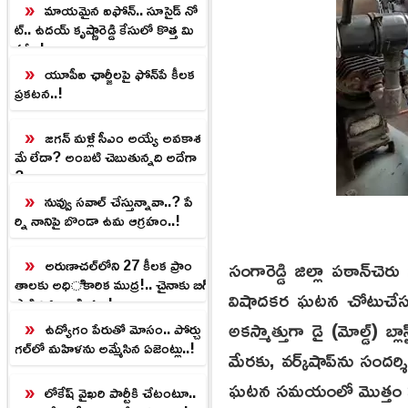
మాయమైన ఐఫోన్‌.. సూసైడ్ నో
ట్‌.. ఉదయ్ కృష్ణారెడ్డి కేసులో కొత్త మి
స్టరీ..!
యూపీఐ ఛార్జీలపై ఫోన్‌పే కీలక
ప్రకటన..!
జగన్ మళ్లీ సీఎం అయ్యే అవకాశ
మే లేదా? అంబటి చెబుతున్నది అదేగా
?
నువ్వు సవాల్ చేస్తున్నావా..? పే
ర్ని నానిపై బొండా ఉమ ఆగ్రహం..!
అరుణాచల్‌లోని 27 కీలక ప్రాం
సంగారెడ్డి జిల్లా పఠాన్‌చె
తాలకు అధికారిక ముద్ర!.. చైనాకు బిగ్
విషాదకర ఘటన చోటుచేసుకు
షాకిచ్చిన ఇండియా.!
అకస్మాత్తుగా డై (మోల్డ్) 
ఉద్యోగం పేరుతో మోసం.. పోర్చు
గల్‌లో మహిళను అమ్మేసిన ఏజెంట్లు..!
మేరకు, వర్క్‌షాప్‌ను సందర్శి
ఘటన సమయంలో మొత్తం ముగ్గు
లోకేష్ వైఖరి పార్టీకి చేటంటూ..