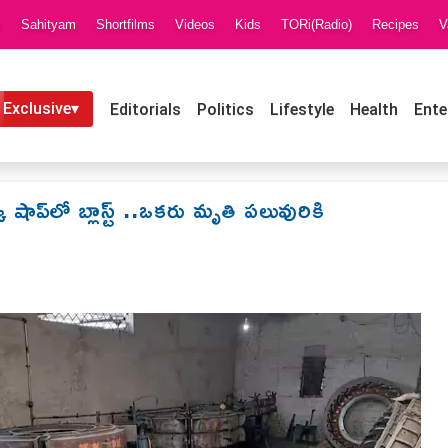
i
Sahityam
Shortfilms
Videos
Kids
TORi(Radio)
Recipes
V
 Exclusive▾
Editorials
Politics
Lifestyle
Health
Ente
్క్ షాప్‌లో బ్లాస్ట్ ..ఒకరు మృతి పలువురికి