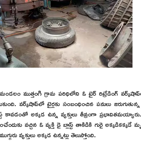
రు మండలం ముత్తంగి గ్రామ పరిధిలోని ఓ టైర్ రిట్రేడింగ్ వర్క్‌షా
ంది. వర్క్‌షాప్‌లో టైర్లకు సంబంధించిన పనులు జరుగుత
బ్లాస్ట్ కావడంతో అక్కడ ఉన్న వ్యక్తులు తీవ్రంగా ప్రభావితమయ్య
ంచేందుకు వచ్చిన ఓ వ్యక్తి డై బ్లాస్ట్ తాకిడికి గురై అక్కడికక్కడే
రు వ్యక్తులు అక్కడ ఉన్నట్లు తెలుస్తోంది.