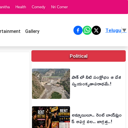
anitha
Health
Comedy
Nri Corner
Telugu
▼
rtainment
Gallery
Political
పాక్ లో నీటి సంక్షోభం ఆ దేశ
స్వయంకృతాపరాధమే.!
అమ్మాయిలూ.. రెంట్ బాయ్‌ఫ్రెం
డ్ ఆఫర్ల వల.. జాగ్రత్త..!