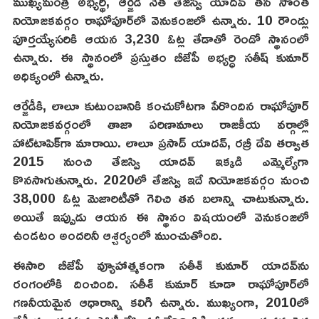
ముఖ్యమంత్రి అభ్యర్థి, ఆర్జేడీ నేత తేజస్వి యాదవ్ తన సొంత
నియోజకవర్గం రాఘోపూర్‌లో వెనుకంజలో ఉన్నారు. 10 రౌండ్లు
పూర్తయ్యేసరికి ఆయన 3,230 ఓట్ల తేడాతో రెండో స్థానంలో
ఉన్నారు. ఈ స్థానంలో ప్రస్తుతం బీజేపీ అభ్యర్ధి సతీష్ కుమార్
అధిక్యంలో ఉన్నారు.
ఆర్జేడీకి, లాలూ కుటుంబానికి కంచుకోటగా పేరొందిన రాఘోపూర్
నియోజకవర్గంలో తాజా పరిణామాలు రాజకీయ వర్గాల్లో
హాట్‌టాపిక్‌గా మారాయి. లాలూ ప్రసాద్ యాదవ్, రబ్రీ దేవి తర్వాత
2015 నుంచి తేజస్వి యాదవ్ ఇక్కడి ఎమ్మెల్యేగా
కొనసాగుతున్నారు. 2020లో తేజస్వి ఇదే నియోజకవర్గం నుంచి
38,000 ఓట్ల మెజారిటీతో గెలిచి తన బలాన్ని చాటుకున్నారు.
అయితే ఇప్పుడు ఆయన ఈ స్థానం విషయంలో వెనుకంజలో
ఉండటం అందరినీ ఆశ్చర్యంలో ముంచుతోంది.
ఈసారి బీజేపీ వ్యూహాత్మకంగా సతీశ్ కుమార్ యాదవ్‌ను
రంగంలోకి దించింది. సతీశ్ కుమార్ కూడా రాఘోపూర్‌లో
గణనీయమైన ఆధారాన్ని కలిగి ఉన్నారు. ముఖ్యంగా, 2010లో