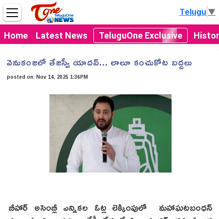
Telugu
▼
Home
Latest News
TeluguOne Exclusive
Histo
వెనుకంజలో తేజస్వీ యాదవ్... లాలూ కంచుకోట బద్దలు
posted on:
Nov 14, 2025 1:36PM
బీహార్ అసెంబ్లీ ఎన్నికల ఓట్ల లెక్కింపులో మహాఘటబంధన్