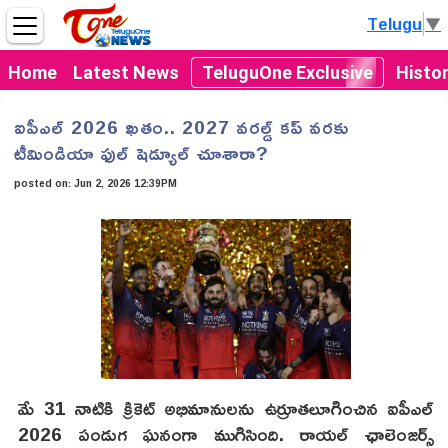
Telugu
▼
Home
Latest News
TeluguOne Exclusive
Histo
ఐపీఎల్ 2026 ఖతం.. 2027 వరల్డ్ కప్ వరకు
టీమిండియా ఫుల్ షెడ్యూల్ చూశారా?
posted on:
Jun 2, 2026 12:39PM
మే 31 నాటికి క్రికెట్ అభిమానులను ఉర్రూతలూగించిన ఐపీఎల్
2026 పండుగ ఘనంగా ముగిసింది. రాయల్ ఛాలెంజర్స్