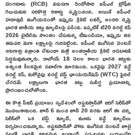
బెంగళూరు (RCB) వరుసగా రెండోసారి ఐపీఎల్ ట్రోఫీని
గెలుచుకుని సరికొత్త రికార్డు సృష్టించింది. అయితే ఐపీఎల్
హడావుడి ముగియడంతో ఇప్పుడు క్రికెట్ లవర్స్ అందరి దృష్టి
భారత జాతీయ జట్టు మ్యాచ్‌లపై పడింది. ఇప్పటికే టి20 వరల్డ్ కప్
2026 టైటిల్‌ను సొంతం చేసుకున్న టీమిండియా, ఇప్పుడు తన
తదుపరి మెగా లక్ష్యాలపై గురిపెట్టింది. ఐపీఎల్ ముగిసిన వెంటనే
ఆటగాళ్లు విశ్రాంతి లేకుండా మళ్లీ అంతర్జాతీయ క్రికెట్ ఆడటానికి
సిద్ధమవుతున్నారు. రాబోయే 18 నెలల కాలం భారత జట్టుకు
అత్యంత కీలకమైన సవాల్‌గా మారనుంది. ఒకవైపు 2027 వన్డే
వరల్డ్ కప్, మరోవైపు వరల్డ్ టెస్ట్ ఛాంపియన్‌షిప్ (WTC) ఫైనల్
చేరడమే లక్ష్యాలుగా భారత జట్టు సుదీర్ఘ ప్రయాణాన్ని
ప్రారంభించబోతోంది.
ఈ కొత్త సీజన్ ప్రయాణం స్వదేశంలో ఆఫ్ఘనిస్తాన్‌తో జరిగే సిరీస్‌తో
మొదలుకానుంది. జూన్ 6 నుంచి జూన్ 20 వరకు జరిగే ఈ చిన్న
సిరీస్‌లో ఒక టెస్ట్ మ్యాచ్, మూడు వన్డే మ్యాచ్‌లు
నిర్వహించనున్నారు. ఆఫ్ఘనిస్తాన్‌తో పోరు ముగిసిన వెంటనే జూలై
నెలలో భారత్ కఠినమైన ఇంగ్లాండ్ పర్యటనకు బయలుదేరి