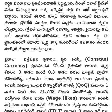
ఆర్థిక ఫలితాలను ప్రకటించడానికి సిద్ధమైంది. దీంతో దలాల్ స్ట్రీట్‌తో
పాటు దేశవ్యాప్తంగా ఉన్న ఇన్వెస్టర్ల కళ్లు ఈ ఐటీ దిగ్గజంపైనే
పడ్డాయి. అయితే ఈసారి క్యూ1 ఫలితాలపై మార్కెట్ నిపుణులు
మరియు బ్రోకరేజ్ సంస్థలు కొంత మిశ్రమ అంచనాలను వ్యక్తం
చేస్తున్నాయి. గ్లోబల్ మార్కెట్లలో నెలకొన్న అనిశ్చితి, క్లయింట్లు తమ
ఐటీ ఖర్చులను తగ్గించుకోవడం వంటి కారణాల వల్ల ఈ
త్రైమాసికంలో ఆదాయ వృద్ధి కాస్త మందగించే అవకాశం ఉందని
మార్కెట్ వర్గాలు భావిస్తున్నాయి.
ప్రధాన విశ్లేషణల ప్రకారం, స్థిర కరెన్సీ (Constant
Currency) ప్రాతిపదికన టీసీఎస్ త్రైమాసిక ఆదాయ వృద్ధి
కేవలం 0 శాతం నుండి 0.3 శాతం వరకు మాత్రమే ఫ్లాట్‌గా
నమోదయ్యే అవకాశం ఉంది. బ్లూమ్‌బెర్గ్ అంచనాల ప్రకారం,
కంపెనీ రెవెన్యూ మునుపటి క్వార్టర్‌తో పోలిస్తే (QoQ) సుమారు 1
శాతం పెరిగి రూ. 71,743 కోట్లకు చేరుకోవచ్చు. అయితే,
ఉద్యోగుల జీతాల పెంపు (Wage Hikes) కారణంగా కంపెనీ
నిర్వహణ లాభాలపై ఒత్తిడి పడే అవకాశం స్పష్టంగా కనిపిస్తోంది.
దీనివల్ల ఆపరేటింగ్ ప్రాఫిట్ (EBIT) దాదాపు 3 శాతం తగ్గి రూ.