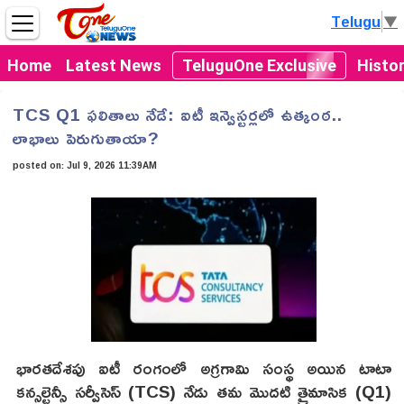
Telugu
▼
Home
Latest News
TeluguOne Exclusive
Histo
TCS Q1 ఫలితాలు నేడే: ఐటీ ఇన్వెస్టర్లలో ఉత్కంఠ..
లాభాలు పెరుగుతాయా?
posted on:
Jul 9, 2026 11:39AM
భారతదేశపు ఐటీ రంగంలో అగ్రగామి సంస్థ అయిన టాటా
కన్సల్టెన్సీ సర్వీసెస్ (TCS) నేడు తమ మొదటి త్రైమాసిక (Q1)