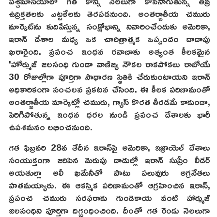
పశ్చిమాసియాలో గత కొన్ని నెలలుగా కొనసాగుతున్న తీవ్ర
ఉద్రిక్తతలకు ఎట్టకేలకు తెరపడనుంది. అంతర్జాతీయ చమురు
మార్కెట్‌ను కుదిపేస్తున్న సంక్షోభాన్ని నివారించేందుకు అమెరికా,
ఇరాన్ దేశాల మధ్య ఒక చారిత్రాత్మక ఒప్పందం దాదాపు
ఖరారైంది. ప్రపంచ ఇంధన రవాణాకు అత్యంత కీలకమైన
'హోర్ముజ్ జలసంధి గుండా వాణిజ్య నౌకల రాకపోకలు రాబోయే
30 రోజుల్లోగా పూర్తిగా సాధారణ స్థితికి చేరుకుంటాయని ఇరాన్
అధికారికంగా సంచలన ప్రకటన చేసింది. ఈ కీలక పరిణామంతో
అంతర్జాతీయ మార్కెట్లో చమురు, గ్యాస్ కొరత తీరడమే కాకుండా,
పెరిగిపోతున్న ఇంధన ధరల నుండి ప్రపంచ దేశాలకు భారీ
ఉపశమనం లభించనుంది.
గత ఫిబ్రవరి 28వ తేదీన ఇరాన్‌పై అమెరికా, ఇజ్రాయెల్ దేశాలు
సంయుక్తంగా జరిపిన మెరుపు దాడుల్లో ఇరాన్ సుప్రీం లీడర్
అయతుల్లా అలీ ఖమేనీతో పాటు పలువురు అగ్రనేతలు
హతమయ్యారు. ఈ ఆకస్మిక పరిణామంతో ఆగ్రహించిన ఇరాన్,
ప్రపంచ చమురు సరఫరాకు గుండెకాయ వంటి హార్ముజ్
జలసంధిని పూర్తిగా దిగ్బంధించింది. దీంతో గత రెండు నెలలుగా