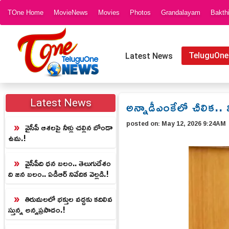
TOne Home
MovieNews
Movies
Photos
Grandalayam
Bakth
TeluguOne
Latest News
అన్నాడీఎంకేలో చీలిక.
Latest News
posted on:
May 12, 2026 9:24AM
వైసీపీ ఆశలపై నీళ్లు చల్లిన బోండా
ఉమ.!
వైసీపీది ధన బలం.. తెలుగుదేశం
ది జన బలం.. ఏడీఆర్ నివేదిక వెల్లడి.!
తిరుమలలో భక్తుల వద్దకు కదిలివ
స్తున్న అన్నప్రసాదం.!