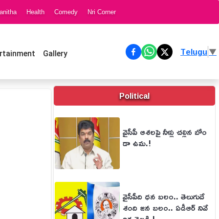
anitha
Health
Comedy
Nri Corner
Telugu
▼
rtainment
Gallery
Political
వైసీపీ ఆశలపై నీళ్లు చల్లిన బోం
డా ఉమ.!
వైసీపీది ధన బలం.. తెలుగుదే
శంది జన బలం.. ఏడీఆర్ నివే
దిక వెల్లడి.!