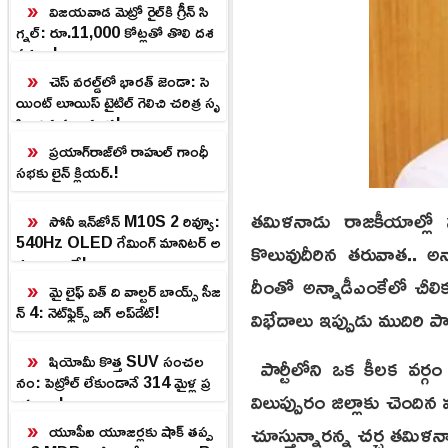
విజయవాడ మెట్రో రైల్‌కి గ్రీన్ సి
గ్నల్: రూ.11,000 కోట్లతో తొలి దశ
పనులు!
చెస్ వరల్డ్‌లో భారత్ జెండా: సె
యింట్ లూయిస్ టైటిల్ గెలిచి చరిత్ర సృ
ష్టించిన ప్రజ్ఞానంద!
ప్రయాగ్‌రాజ్‌లో రాహుల్ గాంధీ
సభకు లైన్ క్లియర్.!
తమిళనాడు రాజకీయాల్లో స
సోనీ ఇన్‌జోన్ M10S 2 రివ్యూ:
540Hz OLED గేమింగ్ మానిటర్ అ
కొలువుదీరిన తరువాత.. అన
ద్భుతాలు ఇవే!
దీంతో అన్నాడీఎంకేలో చీలి
మై లైఫ్ విత్ ది వాల్టర్ బాయ్స్ సీజ
న్ 4: నెట్‌ఫ్లిక్స్ బిగ్ అప్‌డేట్!
విభేదాలు ఇప్పుడు ముదిరి ప
షియోమీ కొత్త SUV సంచల
పార్టీలోని ఒక కీలక వర్గ
నం: పెట్రోల్ లేకుండానే 314 మైళ్ల ప్ర
విలుప్పురం జిల్లాకు చెంది
యాణం!
చూస్తున్నారన్న చర్చ తమి
యూపీఐ యూజర్లకు షాక్ తప్ప