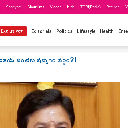
i
Sahityam
Shortfilms
Videos
Kids
TORi(Radio)
Recipes
V
 Exclusive▾
Editorials
Politics
Lifestyle
Health
Ente
. విజయ్ పంచకు షణ్ముగం వర్గం?!