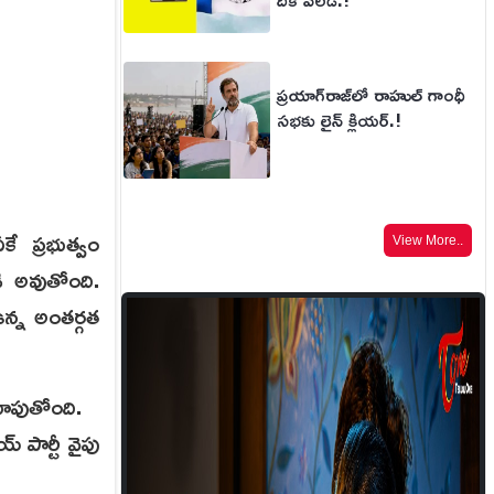
ప్రయాగ్‌రాజ్‌లో రాహుల్ గాంధీ
సభకు లైన్ క్లియర్.!
ే ప్రభుత్వం
View More..
ీ అవుతోంది.
ఉన్న అంతర్గత
 చూపుతోంది.
 పార్టీ వైపు