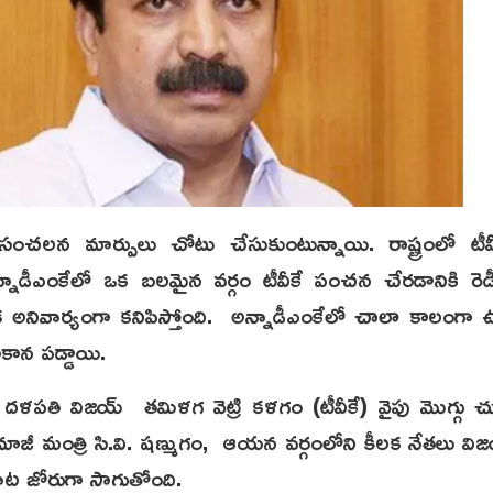
ంచలన మార్పులు చోటు చేసుకుంటున్నాయి. రాష్ట్రంలో టీవీక
్నాడీఎంకేలో ఒక బలమైన వర్గం టీవీకే పంచన చేరడానికి రెడ
క అనివార్యంగా కనిపిస్తోంది. అన్నాడీఎంకేలో చాలా కాలంగా 
ాకాన పడ్డాయి.
ం దళపతి విజయ్ తమిళగ వెట్రి కళగం (టీవీకే) వైపు మొగ్గు
న మాజీ మంత్రి సి.వి. షణ్ముగం, ఆయన వర్గంలోని కీలక నేతలు విజయ్
ళనాట జోరుగా సాగుతోంది.