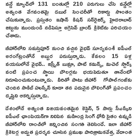
వన్డే మ్యాచ్‌లో 131 బంతుల్లో 210 పరుగులు చేసి వన్డేల్లో
అత్యంత వేగవంతమై డబుల్ సెంచరీతో రికార్డు సొంతం
చేసుకున్నాడు. ప్రస్తుతం ఇషాన్ కిషన్ సన్‌రైజర్స్ హైదరాబాద్
జట్టును ముందుండి నడిపిస్తూ అగ్రెసివ్ బ్రాండ్ క్రికెట్‌ను పరిచయం
చేశాడు.
బీహార్‌లోని సమస్తిపూర్ నుంచి వచ్చిన వైభవ్ సూర్యవంశీ ఐపీఎల్
అరంగేట్రంతోనే అబ్బుర పరుస్తున్నాడు. కేవలం 15 ఏళ్ల
వయసులోనే వైభవ్.. జస్ప్రీత్ బుమ్రా, పాట్ కమిన్స్, మిచెల్ స్టార్క్
వంటి ప్రపంచ స్థాయి బౌలర్లను భయపెడుతూ తానేంటో
నిరూపించుకుంటున్నాడు. వీరితో పాటు బీహార్ గోపాల్‌గంజ్‌కు
చెందిన సాకిబ్ హుస్సేన్ కూడా తన పదునైన బౌలింగ్‌తో ప్రపంచం
దృష్టిని ఆకర్షిస్తున్నాడు.
దేశంలోనే అత్యంత విజయవంతమైన కెప్టెన్, 5 సార్లు సీఎస్కేని
ఐపీఎల్ ఛాంపియన్‌గా నిలిపిన మహేంద్ర సింగ్ ధోనీ సైతం ఉమ్మడి
బీహార్‌లోని రాంచీలో జన్మించిన సంగతి తెలిసిందే. ఇలా బీహార్
క్రికెటర్ల అద్భుత ప్రదర్శన చూసిన ప్రముఖ పారిశ్రామికవేత్త, వేదాంత