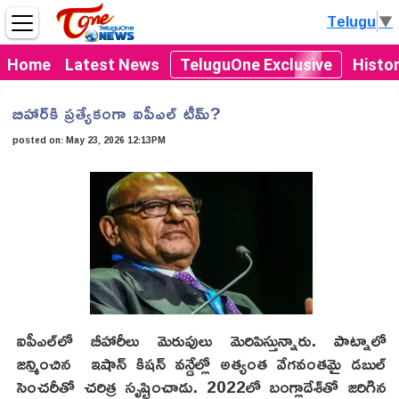
Telugu
▼
Home
Latest News
TeluguOne Exclusive
Histo
బిహార్‌కి ప్రత్యేకంగా ఐపీఎల్ టీమ్?
posted on:
May 23, 2026 12:13PM
ఐపీఎల్‌లో బీహారీలు మెరుపులు మెరిపిస్తున్నారు. పాట్నాలో
జన్మించిన ఇషాన్ కిషన్ వన్డేల్లో అత్యంత వేగవంతమై డబుల్
సెంచరీతో చరిత్ర సృష్టించాడు. 2022లో బంగ్లాదేశ్‌తో జరిగిన