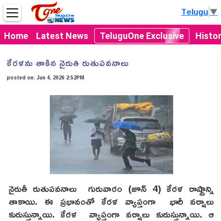
Telugu
▼
Home
Latest News
TeluguOne Exclusive
Histo
కేరళను తాకిన నైరుతి రుతుపవనాలు
posted on:
Jun 4, 2026 2:52PM
నైరుతీ రుతుపవనాలు గురువారం (జూన్ 4) కేరళ రాష్ట్రాన్ని
తాకాయి. ఈ ప్రభావంతో కేరళ వ్యాప్తంగా భారీ వర్షాలు
కురుస్తున్నాయి. కేరళ వ్యాప్తంగా వర్షాలు కురుస్తున్నాయి. ఆ