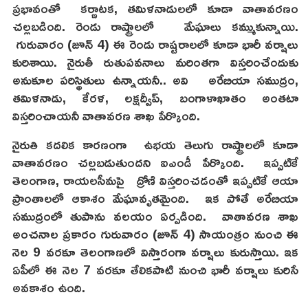
ప్రభావంతో కర్ణాటక, తమిళనాడులలో కూడా వాతావరణం
చల్లబడింది. రెండు రాష్ట్రాలలో మేఘాలు కమ్ముకున్నాయి.
గురువారం (జూన్ 4) ఈ రెండు రాష్టరాలలో కూడా భారీ వర్షాలు
కురిశాయి. నైరుతీ రుతుపవనాలు మరింతగా విస్తరించేందుకు
అనుకూల పరిస్థితులు ఉన్నాయనీ.. అవి అరేబియా సముద్రం,
తమిళనాడు, కేరళ, లక్షద్వీప్, బంగాళాఖాతం అంతటా
విస్తరించాయనీ వాతావరణ శాఖ పేర్కొంది.
నైరుతి కదలిక కారణంగా ఉభయ తెలుగు రాష్ట్రాలలో కూడా
వాతావరణం చల్లబడుతుందని ఐఎండీ పేర్కొంది. ఇప్పటికే
తెలంగాణ, రాయలసీమపై ద్రోణి విస్తరించడంతో ఇప్పటికే ఆయా
ప్రాంతాలలో ఆకాశం మేఘావృతమైంది. ఇక పోతే అరేబియా
సముద్రంలో తుపాను వలయం ఏర్పడింది. వాతావరణ శాఖ
అంచనాల ప్రకారం గురువారం (జూన్ 4) సాయంత్రం నుంచి ఈ
నెల 9 వరకూ తెలంగాణలో విస్తారంగా వర్షాలు కురుస్తాయి. ఇక
ఏపీలో ఈ నెల 7 వరకూ తేలికపాటి నుంచి భారీ వర్షాలు కురిసే
అవకాశం ఉంది.