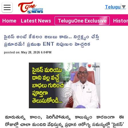
Telugu
▼
Home
Latest News
TeluguOne Exclusive
Histo
సైనస్ అంటే కేవలం జలుబు కాదు.. నిర్లక్ష్యం చేస్తే
ప్రమాదమే! ప్రముఖ ENT నిపుణుల హెచ్చరిక
posted on:
May 28, 2026 6:04PM
మారుతున్న కాలం, పెరిగిపోతున్న కాలుష్యం కారణంగా ఈ
రోజుల్లో చాలా మందిని వేధిస్తున్న ప్రధాన ఆరోగ్య సమస్యల్లో ‘సైనస్’