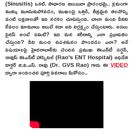
(Sinusitis) ఒకటి. సాధారణ జలుబులా ప్రారంభమై.. క్రమంగా
ముక్కు మూసుకుపోవడం, ముఖంపై ఒత్తిడి, తీవ్రమైన తలనొప్పి
వంటి లక్షణాలతో ఇది నరకం చూపిస్తుంది. చాలా మంది దీనిని
కేవలం మామూలు జలుబే కదా అని నిర్లక్ష్యం చేస్తుంటారు. అసలు
సైనస్ అంటే ఏమిటి? ఇది మన శరీరాన్ని ఎలా ప్రభావితం
చేస్తుంది? దీని నుంచి ఉపశమనం పొందడం ఎలా? అనే
విషయాలపై హైదరాబాద్‌కు చెందిన ప్రముఖ ఈఎన్‌టీ సర్జన్,
రావుస్ ఈఎన్‌టీ హాస్పిటల్ (Rao's ENT Hospital) అధినేత
డాక్టర్ జి.వి.ఎస్. రావు (Dr. GVS Rao) గారు ఈ
VIDEO
ద్వారా అందించిన పూర్తి వివరాలు మీకోసం..