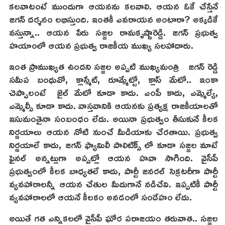
కలవాటంటే ముందుగా ఆయనను కలవాలి. ఆయన ఓకే చేస్తేనే
జగన్ దర్శనం లభిస్తుంది. ఇంతకీ ఎవరాయన అంటారా? అక్కడికే
వస్తున్నా.. ఆయన పేరు సజ్జల రామకృష్ణారెడ్డి. జగన్ ప్రభుత్వ
హయాంలో ఆయన ప్రభుత్వ రాజకీయ ముఖ్య సలహాదారు.
ఇంత ప్రాముఖ్యత ఉందని సజ్జల అప్పటి ముఖ్యమంత్రి జగన్ రెడ్డి
సమీప బంధువో, క్లాస్మేట్, రూమ్మేట్టో, క్లాస్ మేటో.. ఇంకా
చెప్పాలంటే జైల్ మేటో కూడా కాదు. ఎంపీ కాదు, ఎమ్మెల్యే,
ఎమ్మెల్సీ కూడా కాదు. వాస్తవానికి ఆయనకు ప్రత్యక్ష రాజకీయాలతో
ఇసుమంతైనా సంబంధం లేదు. అయినా ప్రభుత్వం తీసుకునే కీలక
నిర్ణయాలు ఆయన నోటి నుంచే మీడియాకు చేరతాయి. ప్రభుత్వ
నిర్ణయాలే కాదు, జగన్ ఫ్యామిలీ పాలిటిక్స్ లో కూడా సజ్జల మాటే
ఫైనల్ అన్నట్లుగా అప్పట్లో ఆయన హవా సాగింది. వైసీపీ
ప్రభుత్వంలో కీలక బాధ్యతలే కాదు, పార్టీ జనరల్ సెక్రటరీగా పార్టీ
వ్యవహారాలన్నీ ఆయన చేతుల మీదుగానే నడిచేవి. ఇప్పటికీ పార్టీ
వ్యవహారాలలో ఆయనే కీలకం అనడంలో సందేహం లేదు.
అయితే గత ఎన్నికలలో వైసీపీ ఘోర పరాజయం తరువాత.. సజ్జల