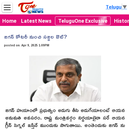
Telugu
▼
Home
Latest News
TeluguOne Exclusive
Histo
జగన్ కోటరీ నుంచి సజ్జల ఔట్?
posted on:
Apr 9, 2025 1:09PM
జగన్ హయాంలో ప్రభుత్వం అడుగు తీసి అడుగేయాలంటే ఆయన
అనుమతి అవసరం. రాష్ట్ర మంత్రివర్గం నిర్ణయాలైనా సరే ఆయన
గ్రీన్ సిగ్నల్ ఇస్తేనే ముందుకు సాగుతాయి. అంతెందుకు జగన్ ను