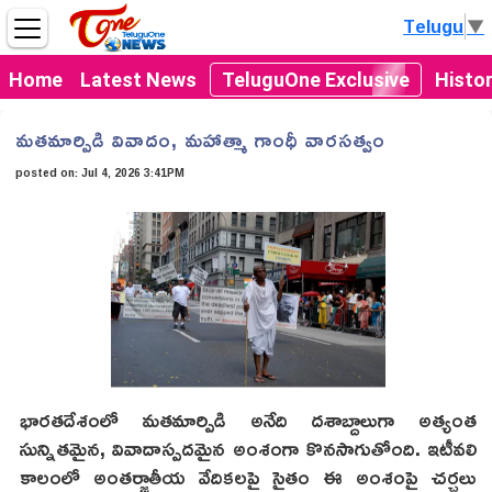
Telugu
▼
Home
Latest News
TeluguOne Exclusive
Histo
మతమార్పిడి వివాదం, మహాత్మా గాంధీ వారసత్వం
posted on:
Jul 4, 2026 3:41PM
భారతదేశంలో మతమార్పిడి అనేది దశాబ్దాలుగా అత్యంత
సున్నితమైన, వివాదాస్పదమైన అంశంగా కొనసాగుతోంది. ఇటీవలి
కాలంలో అంతర్జాతీయ వేదికలపై సైతం ఈ అంశంపై చర్చలు