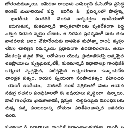
జోరందుకున్నాయి. అమెరికా రాజధాని వాషింగ్టన్ డి.సి.లోని ప్రసిద్ధ
లింకన్ మెమోరియల్ వద్ద జరిగిన ఓ ప్రదర్శనలో పాల్గొన్న
భారతీయ సంతతికి చెందిన కార్యకర్తలు ఇండియాలో
జరుగుతున్న మతమార్పిడి కార్యకలాపాలకు వ్యతిరేకంగా పెద్ద
ఎత్తున నిరసన వ్యక్తం చేశారు. ఆ నిరసన ప్రదర్శనలో వారు తమ
వాదనలకు బలం చేకూరేందుకు జాతిపిత మహాత్మా గాంధీ వ్యక్తం
చేసిన చారిత్రక విమర్శలను ప్రధానంగా ఉదహరించారు. ఆయా
వేదికలపై వచ్చిన కొన్ని ఆరోపణల యొక్క ప్రామాణికతపై భిన్నమైన
అభిప్రాయాలు వ్యక్తమైనప్పటికీ, మతమార్పిడి విధానాలపై గాంధీజీకి
అత్యంత స్పష్టమైన, పటిష్టమైన అభ్యంతరాలు ఉన్నాయనేది
చారిత్రక సత్యం. ఆయన స్వయంగా సంపాదకత్వం వహించిన
యంగ్ ఇండియా, హరిజన్ వంటి పత్రికలతో పాటు ఆయన
సమగ్ర రచనల సంపుటాలలో ఈ విషయాలు స్పష్టంగా ఉన్నాయి.
నాటి గాంధేయ భావజాలానికి, ప్రస్తుత చట్టపరమైన నిబంధనలకు
మధ్య ఉన్న సంబంధాన్ని లోతుగా పరిశీలించాల్సిన అవసరం
ఉంది.
మతమార్పిడి విధానాలపై గాంధీజీ సిద్ధాంతాలుమహాత్మా గాంధీ ఏ