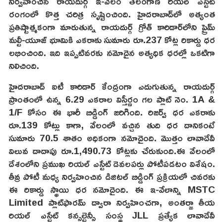
నిర్వహించిన రాయదుర్గ్ ఇ-వేలం తెలంగాణ రియల్ ఎస్టేట్
రంగంలో కొత్త చరిత్ర సృష్టించింది. హైదరాబాద్‌లో అత్యంత
ప్రతిష్టాత్మకంగా మారుతున్న రాయదుర్గ్ గ్రోత్ కారిడార్‌లోని ప్రైమ్
మల్టీ-యూజ్ భూమికి ఎకరాకు సుమారు రూ.237 కోట్ల రికార్డు ధర
లభించింది. ఇది ఇప్పటివరకు నమోదైన అత్యధిక ధరల్లో ఒకటిగా
నిలిచింది.
హైదరాబాద్‌ ఐటీ కారిడార్‌ కేంద్రంగా ఎదుగుతున్న రాయదుర్గ్
ప్రాంతంలో ఉన్న 6.29 ఎకరాల విస్తీర్ణం గల ప్లాట్ నెం. 1A &
1/F కోసం ఈ భారీ బిడ్డింగ్ జరిగింది. రిజర్వ్ ధర ఎకరాకు
రూ.139 కోట్లు కాగా, వేలంలో వచ్చిన తుది ధర దానికంటే
సుమారు 70.5 శాతం అధికంగా నమోదైంది. మొత్తం లావాదేవీ
విలువ దాదాపు రూ.1,490.73 కోట్లకు చేరుకుంది.ఈ వేలంలో
దేశంలోని ప్రముఖ రియల్ ఎస్టేట్ డెవలపర్లు పోటీపడటం విశేషం.
తీవ్ర పోటీ మధ్య నిర్వహించిన డిజిటల్ బిడ్డింగ్ ప్రక్రియలో చివరకు
ఈ రికార్డు స్థాయి ధర నమోదైంది. ఈ ఇ-వేలాన్ని MSTC
Limited ప్లాట్‌ఫారమ్ ద్వారా నిర్వహించగా, అంతర్జా తీయ
రియల్ ఎస్టేట్ కన్సల్టెన్సీ సంస్థ JLL ప్రత్యేక లావాదేవీ