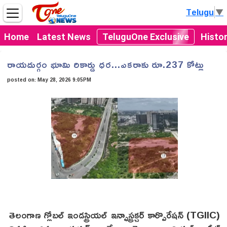
Telugu
▼
Home
Latest News
TeluguOne Exclusive
Histo
రాయదుర్గం భూమి రికార్డు ధర...ఎకరాకు రూ.237 కోట్లు
posted on:
May 28, 2026 9:05PM
తెలంగాణ గ్లోబల్ ఇండస్ట్రియల్ ఇన్ఫాస్ట్రక్చర్ కార్పొరేషన్ (TGIIC)