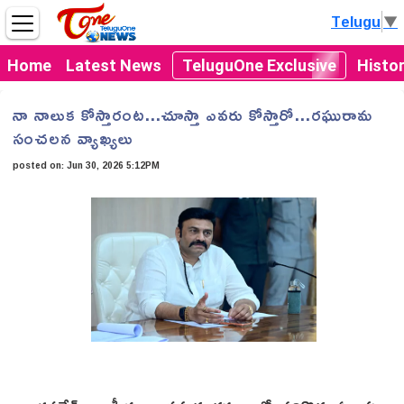
Telugu
▼
Home
Latest News
TeluguOne Exclusive
Histo
నా నాలుక కోస్తారంట...చూస్తా ఎవరు కోస్తారో...రఘురామ
సంచలన వ్యాఖ్యలు
posted on:
Jun 30, 2026 5:12PM