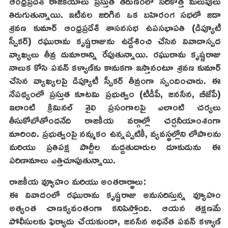
ఆంధ్రప్రదేశ్ రాజకీయాలు ప్రస్తుత తరుణంలో సరికొత్త మలుపులు
తిరుగుతున్నాయి. ఇటీవల జరిగిన ఒక బహిరంగ సభలో జడా
శ్రవణ కుమార్ ఆంధ్రప్రదేశ్ శాసనసభ ఉపసభాపతి (డిప్యూటీ
స్పీకర్) రఘురామ కృష్ణరాజును ఉద్దేశించి చేసిన వివాదాస్పద
వ్యాఖ్యలు తీవ్ర దుమారాన్ని రేపుతున్నాయి. రఘురామ కృష్ణరాజు
నాలుక కోసి పవన్ కళ్యాణ్‌కు కానుకగా ఇస్తానంటూ శ్రవణ కుమార్
చేసిన వ్యాఖ్యలపై డిప్యూటీ స్పీకర్ తీవ్రంగా స్పందించారు. ఈ
నేపథ్యంలో ప్రస్తుత కూటమి ప్రభుత్వం (టీడీపీ, జనసేన, బీజేపీ)
ఇలాంటి క్రిమినల్ శైలి ప్రసంగాలపై ఎలాంటి చర్యలు
తీసుకోబోతోందనేది రాజకీయ వర్గాల్లో చర్చనీయాంశంగా
మారింది. ప్రభుత్వంపై నమ్మకం ఉన్నప్పటికీ, వ్యవస్థల్లోని లోపాలను
మరియు ప్రతిపక్ష పార్టీల మద్దతుదారుల దూకుడును ఈ
పరిణామాలు ఎత్తిచూపుతున్నాయి.
రాజకీయ వ్యూహం మరియు అంతరార్థాలు:
ఈ వివాదంలో రఘురామ కృష్ణరాజు అనుసరిస్తున్న వ్యూహం
అత్యంత చాణక్యవంతంగా కనిపిస్తోంది. ఆయన తక్షణమే
పోలీసులకు ఫిర్యాదు చేయకుండా, జనసేన అధినేత పవన్ కళ్యాణ్