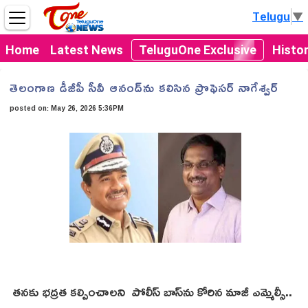
Telugu
▼
Home
Latest News
TeluguOne Exclusive
Histo
తెలంగాణ డీజీపీ సీవీ ఆనంద్‌ను కలిసిన ప్రొఫెసర్ నాగేశ్వర్
posted on:
May 26, 2026 5:36PM
తనకు భద్రత కల్పించాలని పోలీస్ బాస్‌ను కోరిన మాజీ ఎమ్మెల్సీ..