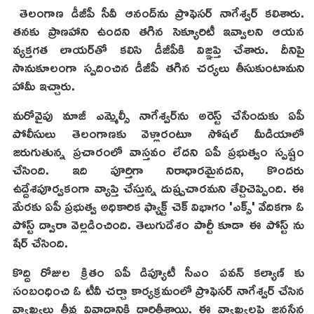
తెలంగాణ డీజీపీ సీవీ ఆనంద్‌ను ప్రొఫెసర్ నాగేశ్వర్‌ కలిశారు.
తనకు ప్రాణహాని ఉందని తగిన సెక్యూరిటీ ఇవ్వాలని ఆయన
వ్యక్తగత లాయర్‌తో కలిసి డీజీపీకి విజ్ఞప్తి చేశారు. దీనిపై
సానుకూలంగా స్పదించిన డీజీపీ తగిన చర్యలు తీసుకుంటామని
హామీ ఇచ్చారు.
మరోవైపు మాజీ ఎమ్మెల్సీ నాగేశ్వర్‌ను అరెస్ట్ చేసేందుకు ఏపీ
పోలీసులు తెలంగాణకు వెళ్లారంటూ సోషల్ మీడియాలో
జరుగుతున్న ప్రచారంలో వాస్తవం లేదని ఏపీ ప్రభుత్వం స్పష్టం
చేసింది. ఇది పూర్తిగా నిరాధారమైనదని, కొందరు
ఉద్దేశపూర్వకంగా వ్యాప్తి చేస్తున్న దుష్ప్రచారమని తేల్చిచెప్పింది. ఈ
మేరకు ఏపీ ప్రభుత్వ అధికారిక ఫ్యాక్ట్ చెక్ విభాగం 'ఎక్స్' వేదికగా ఓ
పోస్ట్ ద్వారా వెల్లడించింది. తెలుగుదేశం పార్టీ కూడా ఈ పోస్ట్ ను
షేర్ చేసింది.
కొద్ది రోజుల క్రితం ఏపీ డిప్యూటీ సీఎం పవన్ కల్యాణ్ కు
సంబంధించి ఓ టీవీ చర్చా కార్యక్రమంలో ప్రొఫెసర్ నాగేశ్వర్ చేసిన
వ్యాఖ్యలు తీవ్ర వివాదానికి దారితీశాయి. ఈ వ్యాఖ్యలపై జనసేన