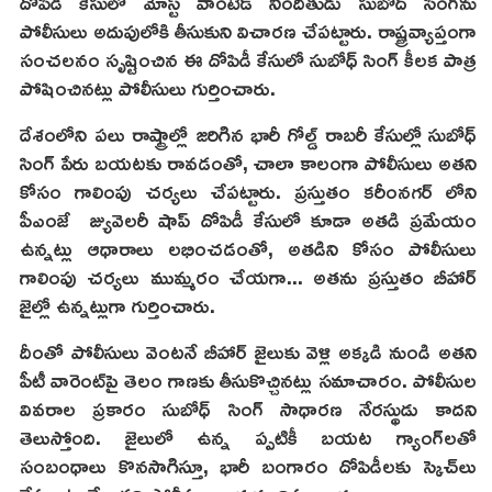
దోపిడీ కేసులో మోస్ట్ వాంటెడ్ నిందితుడు సుబోద్ సింగ్‌ను
పోలీసులు అదుపులోకి తీసుకుని విచారణ చేపట్టారు. రాష్ట్రవ్యాప్తంగా
సంచలనం సృష్టించిన ఈ దోపిడీ కేసులో సుబోధ్ సింగ్ కీలక పాత్ర
పోషించినట్లు పోలీసులు గుర్తించారు.
దేశంలోని పలు రాష్ట్రాల్లో జరిగిన భారీ గోల్డ్ రాబరీ కేసుల్లో సుబోధ్
సింగ్ పేరు బయటకు రావడంతో, చాలా కాలంగా పోలీసులు అతని
కోసం గాలింపు చర్యలు చేపట్టారు. ప్రస్తుతం కరీంనగర్ లోని
పీఎంజే జ్యువెలరీ షాప్ దోపిడీ కేసులో కూడా అతడి ప్రమేయం
ఉన్నట్లు ఆధారాలు లభించడంతో, అతడిని కోసం పోలీసులు
గాలింపు చర్యలు ముమ్మరం చేయగా... అతను ప్రస్తుతం బీహార్
జైల్లో ఉన్నట్లుగా గుర్తించారు.
దీంతో పోలీసులు వెంటనే బీహార్ జైలుకు వెళ్లి అక్కడి నుండి అతని
పీటీ వారెంట్‌పై తెలం గాణకు తీసుకొచ్చినట్లు సమాచారం. పోలీసుల
వివరాల ప్రకారం సుబోధ్ సింగ్ సాధారణ నేరస్థుడు కాదని
తెలుస్తోంది. జైలులో ఉన్న ప్పటికీ బయట గ్యాంగ్‌లతో
సంబంధాలు కొనసాగిస్తూ, భారీ బంగారం దోపిడీలకు స్కెచ్‌లు