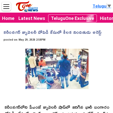
Telugu
▼
Home
Latest News
TeluguOne Exclusive
Histo
కరీంనగర్ జ్యువెలరీ దోపిడీ కేసులో కీలక నిందితుడు అరెస్ట్
posted on:
May 29, 2026 2:58PM
కరీంనగర్‌లోని పీఎంజే జ్యువెలరీ షాప్‌లో జరిగిన భారీ బంగారం