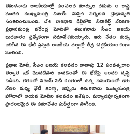
తమిళనాడు రాజకీయాల్లో సంచలన మార్పుల నడుమ ఆ రాష్ట్ర
నూతన ముఖ్యమంత్రి విజయ్ హస్తిన పర్యటన ప్రాధాన్యత
సంతరించుకుంది. దేశ రాజధాని ఢిల్లీలోని సేవాతీర్థ్‌ వేదికగా
ప్రధానమంత్రి నరేంద్ర మోదీతో తమిళనాడు సీఎం విజయ్
బుధవారం ప్రత్యేకంగా సమావేశమయ్యారు. ఇరు నేతల మధ్య
జరిగిన ఈ భేటీ ప్రస్తుత రాజకీయ వర్గాల్లో తీవ్ర చర్చనీయాంశంగా
మారింది.
ప్రధాని మోదీ, సీఎం విజయ్ కలవడం దాదాపు 12 సంవత్సరాల
తర్వాత ఇదే మొదటిసారి కావడంతో ఈ భేటీపై అందరి దృష్టి
పడింది. గతంలో విజయ్ సినీ రంగంలో ఉన్న సమయంలో ఇరు
నేతల మధ్య భేటీ జరగ్గా, ఇప్పుడు తమిళనాడు ముఖ్యమంత్రి
హోదాలో ఆయన మోదీని కలవడం విశేషం. మర్యాదపూర్వకంగా
ప్రారంభమైన ఈ సమావేశం సుదీర్ఘంగా సాగింది.