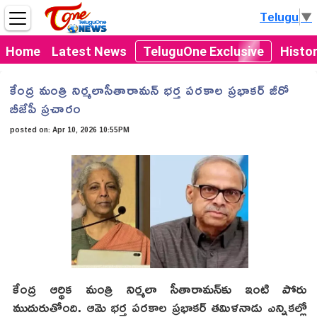
Telugu
▼
Home
Latest News
TeluguOne Exclusive
Histo
కేంద్ర మంత్రి నిర్మలాసీతారామన్ భర్త పరకాల ప్రభాకర్ జీరో
బీజేపీ ప్రచారం
posted on:
Apr 10, 2026 10:55PM
కేంద్ర ఆర్థిక మంత్రి నిర్మలా సీతారామన్‌కు ఇంటి పోరు
ముదురుతోంది. ఆమె భర్త పరకాల ప్రభాకర్ తమిళనాడు ఎన్నికల్లో