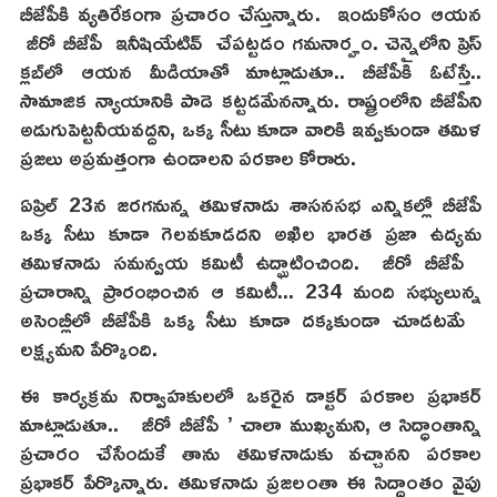
బీజేపీకి వ్యతిరేకంగా ప్రచారం చేస్తున్నారు. ఇందుకోసం ఆయన
జీరో బీజేపీ ఇనీషియేటివ్‌ చేపట్టడం గమనార్హం. చెన్నైలోని ప్రెస్
క్లబ్‌లో ఆయన మీడియాతో మాట్లాడుతూ.. బీజేపీకి ఓటేస్తే..
సామాజిక న్యాయానికి పాడె కట్టడమేనన్నారు. రాష్ట్రంలోని బీజేపీని
అడుగుపెట్టనీయవద్దని, ఒక్క సీటు కూడా వారికి ఇవ్వకుండా తమిళ
ప్రజలు అప్రమత్తంగా ఉండాలని పరకాల కోరారు.
ఏప్రిల్ 23న జరగనున్న తమిళనాడు శాసనసభ ఎన్నికల్లో బీజేపీ
ఒక్క సీటు కూడా గెలవకూడదని అఖిల భారత ప్రజా ఉద్యమ
తమిళనాడు సమన్వయ కమిటీ ఉద్ఘాటించింది. జీరో బీజేపీ
ప్రచారాన్ని ప్రారంభించిన ఆ కమిటీ... 234 మంది సభ్యులున్న
అసెంబ్లీలో బీజేపీకి ఒక్క సీటు కూడా దక్కకుండా చూడటమే
లక్ష్యమని పేర్కొంది.
ఈ కార్యక్రమ నిర్వాహకులలో ఒకరైన డాక్టర్ పరకాల ప్రభాకర్
మాట్లాడుతూ.. జీరో బీజేపీ ’ చాలా ముఖ్యమని, ఆ సిద్ధాంతాన్ని
ప్రచారం చేసేందుకే తాను తమిళనాడుకు వచ్చానని పరకాల
ప్రభాకర్ పేర్కొన్నారు. తమిళనాడు ప్రజలంతా ఈ సిద్ధాంతం వైపు