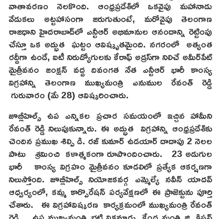
వాతావరణం నెలకొంది. ఆంధ్రప్రదేశ్‌లో ఒకవైపు మహానాడు
వేడుకలు అట్టహాసంగా జరుగుతుంటే, మరోవైపు తెలంగాణ
రాజధాని హైదరాబాద్‌లో ఎన్టీఆర్ అభిమానుల ఆనందాన్ని రెట్టింపు
చేస్తూ ఒక అద్భుత ఘట్టం ఆవిష్కృతమైంది. నగరంలో అత్యంత
రద్దీగా ఉండే, ఐటీ నిరుద్యోగులకు కేరాఫ్ అడ్రస్‌గా నిలిచే అమీర్‌పేట్
మైత్రీవనం జంక్షన్ వద్ద దివంగత నేత ఎన్టీఆర్ భారీ కాంస్య
విగ్రహాన్ని తెలంగాణ ముఖ్యమంత్రి ఎనుముల రేవంత్ రెడ్డి
గురువారం (మే 28) ఆవిష్కరించారు.
జూబ్లీహిల్స్ ఉప ఎన్నికల ప్రచార సమయంలో ఇచ్చిన హామీని
రేవంత్ రెడ్డి నిలుపుకున్నారు. ఈ అద్భుత విగ్రహాన్ని ఆంధ్రప్రదేశ్‌కు
చెందిన ప్రముఖ శిల్పి డి. రజ్ కుమార్ ఉడయార్ దాదాపు 2 నెలల
పాటు శ్రమించి కళాత్మకంగా రూపొందించారు. 23 అడుగుల
భారీ కాంస్య విగ్రహం మైత్రీవనం కూడలిలో ప్రత్యేక ఆకర్షణగా
నిలుస్తోంది. జూబ్లీహిల్స్ నియోజకవర్గ ఎమ్మెల్యే నవీన్ యాదవ్
ఆధ్వర్యంలో, కమ్మ కార్పొరేషన్ పర్యవేక్షణలో ఈ ప్రాజెక్టును పూర్తి
చేశారు. ఈ విగ్రహావిష్కరణ కార్యక్రమంలో ముఖ్యమంత్రి రేవంత్
రెడ్డి, ఉప ముఖ్యమంత్రి భట్టి విక్రమార్క, కేంద్ర మంత్రి జి. కిషన్