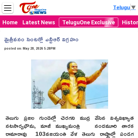
Telugu
▼
Home
Latest News
TeluguOne Exclusive
Histo
మైత్రీవనం సెంటర్లో ఎన్టీఆర్ విగ్రహం
posted on:
May 28, 2026 5:28PM
తెలుగు ప్రజల గుండెల్లో చెరగని ముద్ర వేసిన విశ్వవిఖ్యాత
నటసార్వభౌమ, మాజీ ముఖ్యమంత్రి నందమూరి తారక
రామారావు 103వజయంతి వేళ తెలుగు రాష్ట్రాల్లో పండగ