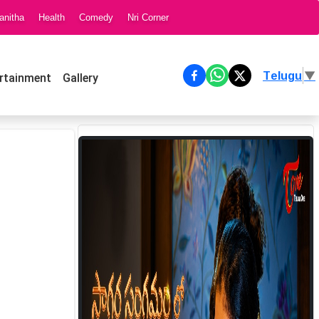
anitha
Health
Comedy
Nri Corner
Telugu
▼
rtainment
Gallery