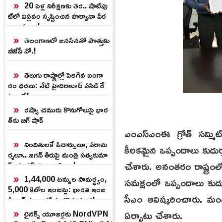
20 ఏళ్ల నిరీక్షణకు తెర.. షాట్‌పు
ట్‌లో విప్లవం సృష్టించిన హర్యానా వీర
నారి షర్మిల!
తెలంగాణలో జనసేనతో పొత్తుకు
బీజేపీ నో.!
తెలుగు రాష్ట్రాల్లో పెరిగిన బంగా
రం ధరలు: నేటి హైదరాబాద్ పసిడి రే
ట్లు ఇవే!
రష్యా చమురు కొనుగోలుపై భార
త్‌కు బిగ్ షాక్
ఎంఎస్ఎంఈ గ్రోత్ సమ్మిట్
నిందితులకే ఓదార్పులూ, పరామ
కీలకమైన ఒప్పందాలు కుదుర
ర్శలూ.. జగన్ తీరుపై మంత్రి సత్యకుమా
చేశారు. అనంతరం రాష్ట్రంలో
ర్ యాదవ్ వ్యంగ్యాస్త్రాలు.!
1,44,000 టన్నుల సామర్థ్యం,
సమక్షంలో ఒప్పందాలు కుదుర
5,000 కిలోల ఇంజన్లు: భారత ఇంజ
సీఎం ఆవిష్కరించారు. మంగళ
నీరింగ్ రంగంలో సరికొత్త చరిత్ర!
ఏర్పాటు చేశారు.
లైనక్స్ యూజర్లకు NordVPN