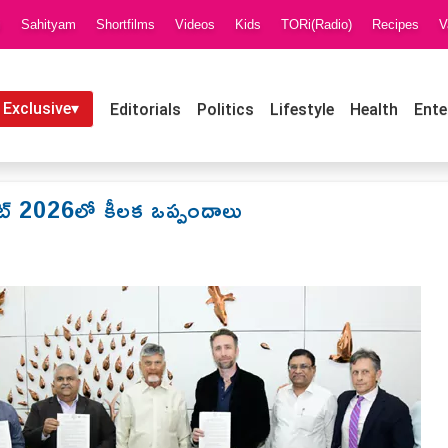
i
Sahityam
Shortfilms
Videos
Kids
TORi(Radio)
Recipes
V
 Exclusive▾
Editorials
Politics
Lifestyle
Health
Ente
ిట్ 2026లో కీలక ఒప్పందాలు