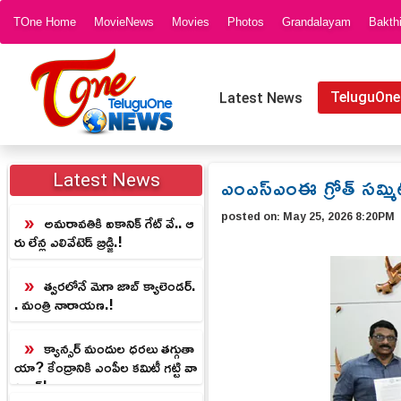
TOne Home
MovieNews
Movies
Photos
Grandalayam
Bakth
TeluguOne
Latest News
ఎంఎస్ఎంఈ గ్రోత్ సమ్మ
Latest News
posted on:
May 25, 2026 8:20PM
అమరావతికి ఐకానిక్ గేట్ వే.. ఆ
రు లేన్ల ఎలివేటెడ్ బ్రిడ్జి.!
త్వరలోనే మెగా జాబ్ క్యాలెండర్.
. మంత్రి నారాయణ.!
క్యాన్సర్ మందుల ధరలు తగ్గుతా
యా? కేంద్రానికి ఎంపీల కమిటీ గట్టి వా
ర్నింగ్!