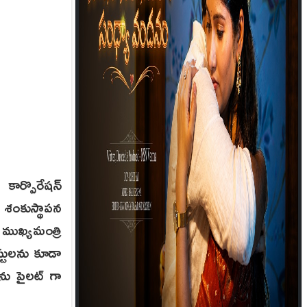
కార్పొరేషన్
 శంకుస్థాపన
 ముఖ్యమంత్రి
స్టులను కూడా
లను పైలట్ గా