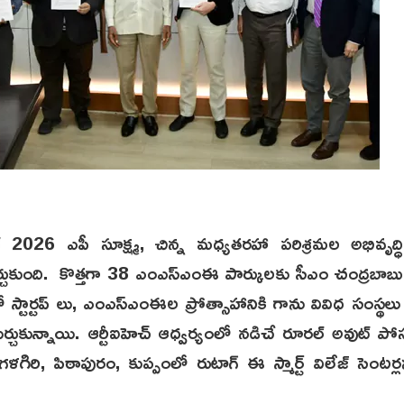
 2026 ఎపీ సూక్ష్మ, చిన్న మధ్యతరహా పరిశ్రమల అభివృద్ధి 
్చుకుంది. కొత్తగా 38 ఎంఎస్ఎంఈ పార్కులకు సీఎం చంద్రబాబు
 స్టార్టప్ లు, ఎంఎస్ఎంఈల ప్రోత్సాహానికి గాను వివిధ సంస్థలు
్చుకున్నాయి. ఆర్టీఐహెచ్ ఆధ్వర్యంలో నడిచే రూరల్ అవుట్ పో
గిరి, పిఠాపురం, కుప్పంలో రుటాగ్ ఈ స్మార్ట్ విలేజ్ సెంటర్