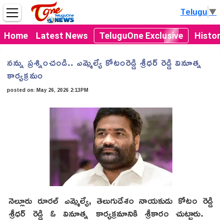
Telugu
▼
Home
Latest News
TeluguOne Exclusive
Histo
నన్ను ప్రశ్నించండి.. ఎమ్మెల్యే కోటంరెడ్డి శ్రీధర్ రెడ్డి వినూత్న
కార్యక్రమం
posted on:
May 26, 2026 2:13PM
నెల్లూరు రూరల్ ఎమ్మెల్యే, తెలుగుదేశం నాయకుడు కోటం రెడ్డి
శ్రీధర్ రెడ్డి ఓ వినూత్న కార్యక్రమానికి శ్రీకారం చుట్టారు.