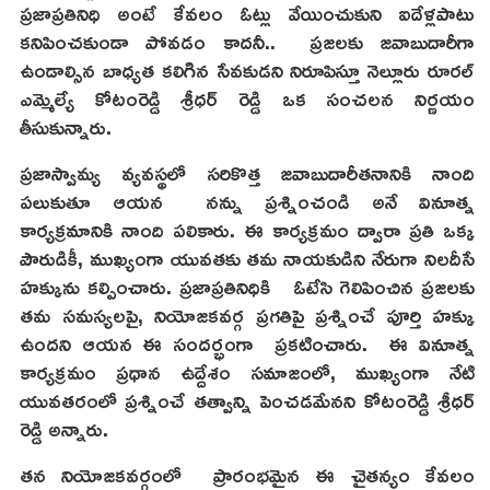
ప్రజాప్రతినిధి అంటే కేవలం ఓట్లు వేయించుకుని ఐదేళ్లపాటు
కనిపించకుండా పోవడం కాదనీ.. ప్రజలకు జవాబుదారీగా
ఉండాల్సిన బాధ్యత కలిగిన సేవకుడని నిరూపిస్తూ నెల్లూరు రూరల్
ఎమ్మెల్యే కోటంరెడ్డి శ్రీధర్ రెడ్డి ఒక సంచలన నిర్ణయం
తీసుకున్నారు.
ప్రజాస్వామ్య వ్యవస్థలో సరికొత్త జవాబుదారీతనానికి నాంది
పలుకుతూ ఆయన నన్ను ప్రశ్నించండి అనే వినూత్న
కార్యక్రమానికి నాంది పలికారు. ఈ కార్యక్రమం ద్వారా ప్రతి ఒక్క
పౌరుడికీ, ముఖ్యంగా యువతకు తమ నాయకుడిని నేరుగా నిలదీసే
హక్కును కల్పించారు. ప్రజాప్రతినిధికి ఓటేసి గెలిపించిన ప్రజలకు
తమ సమస్యలపై, నియోజకవర్గ ప్రగతిపై ప్రశ్నించే పూర్తి హక్కు
ఉందని ఆయన ఈ సందర్భంగా ప్రకటించారు. ఈ వినూత్న
కార్యక్రమం ప్రధాన ఉద్దేశం సమాజంలో, ముఖ్యంగా నేటి
యువతరంలో ప్రశ్నించే తత్వాన్ని పెంచడమేనని కోటంరెడ్డి శ్రీధర్
రెడ్డి అన్నారు.
తన నియోజకవర్గంలో ప్రారంభమైన ఈ చైతన్యం కేవలం