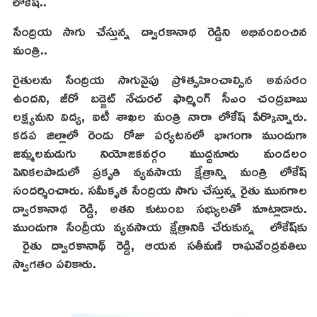
లోకేష్..
సేంద్రియ సాగు చేస్తున్న ద్వారకానాథ రెడ్డిని అభినందించిన
మంత్రి..
రైతులను సేంద్రియ సాగువైపు ప్రోత్సహించాల్సిన అవసరం
ఉందని, జీరో బడ్జెట్ నేచురల్ ఫార్మింగ్ సీఎం చంద్రబాబు
లక్ష్యమని విద్య, ఐటీ శాఖల మంత్రి నారా లోకేష్ పేర్కొన్నారు.
కడప జిల్లాలో రెండు రోజు పర్యటనలో భాగంగా ముందుగా
జమ్మలమడుగు నియోజకవర్గం ముద్దనూరు మండలం
పెనికలపాడులో ప్రకృతి వ్యవసాయ క్షేత్రాన్ని మంత్రి లోకేష్
సందర్శించారు. సమీకృత సేంద్రియ సాగు చేస్తున్న రైతు మునగాల
ద్వారకానాథ రెడ్డి, అతని కుటుంబ సభ్యులతో మాట్లాడారు.
ముందుగా సేంద్రీయ వ్యవసాయ క్షేత్రానికి చేరుకున్న లోకేష్‌కు
రైతు ద్వారకానాథ్ రెడ్డి, ఆయన సతీమణి రాఘవేంద్రవతిలు
స్వాగతం పలికారు.