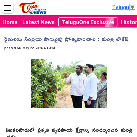
Telugu
▼
Home
Latest News
TeluguOne Exclusive
Histo
రైతులను సేంద్రియ సాగువైపు ప్రోత్సహించాలి : మంత్రి లోకేష్
posted on:
May 22, 2026 4:12PM
పెనికలపాడులో ప్రకృతి వ్యవసాయ క్షేత్రాన్ని సందర్శించిన మంత్రి