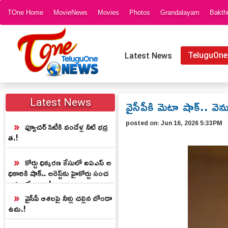
TOne Home
MovieNews
Movies
Photos
Grandalayam
Bakth
TeluguOne
Latest News
వైసీపీకి మెటా షాక్.. వెన
Latest News
posted on:
Jun 16, 2026 5:33PM
ఫ్యూచర్ సిటీకి వందేళ్ల నీటి భద్ర
త.!
కోర్టు ధిక్కరణ కేసులో ఐఏఎస్ అ
ధికారికి షాక్.. అరెస్ట్‌కు హైకోర్టు సంచ
లన ఆదేశాలు..!
వైసీపీ ఆశలపై నీళ్లు చల్లిన బోండా
ఉమ.!