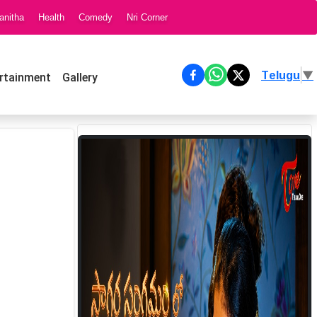
anitha
Health
Comedy
Nri Corner
Telugu
▼
rtainment
Gallery