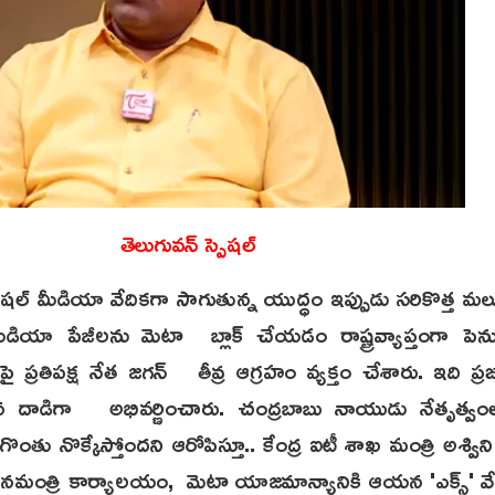
తెలుగువన్ స్పెషల్
సోషల్ మీడియా వేదికగా సాగుతున్న యుద్ధం ఇప్పుడు సరికొత్త మలుప
మీడియా పేజీలను మెటా బ్లాక్ చేయడం రాష్ట్రవ్యాప్తంగా 
 ప్రతిపక్ష నేత జగన్ తీవ్ర ఆగ్రహం వ్యక్తం చేశారు. ఇది ప్రజ
ిగిన దాడిగా అభివర్ణించారు. చంద్రబాబు నాయుడు నేతృత్వ
ల గొంతు నొక్కేస్తోందని ఆరోపిస్తూ.. కేంద్ర ఐటీ శాఖ మంత్రి అశ్విని వ
ధానమంత్రి కార్యాలయం, మెటా యాజమాన్యానికి ఆయన 'ఎక్స్' వేద