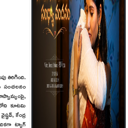
ు తిరిగింది.
పెను సంచలనం
ాస్వామ్యంపై,
ంలోని కూటమి
ైష్ణవ్, కేంద్ర
ికగా ట్యాగ్