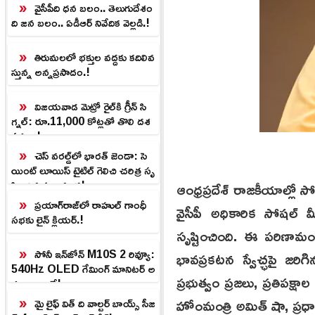
వైసీపీది ధన బలం.. తెలుగుదేశం
ది జన బలం.. ఏడీఆర్ నివేదిక వెల్లడి.!
తిరుమలలో భక్తుల వద్దకు కదిలివ
స్తున్న అన్నప్రసాదం.!
విజయవాడ మెట్రో రైల్‌కి గ్రీన్ సి
గ్నల్: రూ.11,000 కోట్లతో తొలి దశ
పనులు!
చెస్ వరల్డ్‌లో భారత్ జెండా: సె
యింట్ లూయిస్ టైటిల్ గెలిచి చరిత్ర సృ
ష్టించిన ప్రజ్ఞానంద!
ఆంధ్రప్రదేశ్ రాజకీయాల్లో 
ప్రయాగ్‌రాజ్‌లో రాహుల్ గాంధీ
వైసీపీ అధికారిక సోషల్ 
సభకు లైన్ క్లియర్.!
సృష్టించింది. ఈ పరిణామంపై
సోనీ ఇన్‌జోన్ M10S 2 రివ్యూ:
భావప్రకటన స్వేచ్ఛపై జర
540Hz OLED గేమింగ్ మానిటర్ అ
ప్రభుత్వం ప్రజలు, ప్రతిపక్షా
ద్భుతాలు ఇవే!
హోంమంత్రి అమిత్ షా, ప్ర
మై లైఫ్ విత్ ది వాల్టర్ బాయ్స్ సీజ