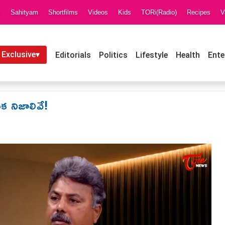
i
Sahityam
Shortfilms
Videos
Kids
TORi(Radio)
Recipes
V
 Exclusive▾
Editorials
Politics
Lifestyle
Health
Ente
ుక నిజాలివే!