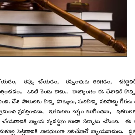
, తప్పు చేయడం, తప్పించుకు తిరగడం, చట్టానికి వ
్రవర్తించడం.. ఒకటి రెండు కాదు.. రాజ్యాంగం ఈ దేశానికి కొన
ి. దేశ పౌరులకు కొన్ని హక్కులు, మరికొన్ని సరిహద్దు గీతలు గ
ిక్రమించి ప్రవర్తించినా, ఇతరులకు నష్టం కలిగించినా, ఇతర
 చేయడానికి న్యాయ వ్యవస్థను కూడా ఏర్పాటు చేసింది. ఈ న
ూర్చి పెట్టడానికి వారధులుగా నిలిచేవారే న్యాయవాదులు. ప్