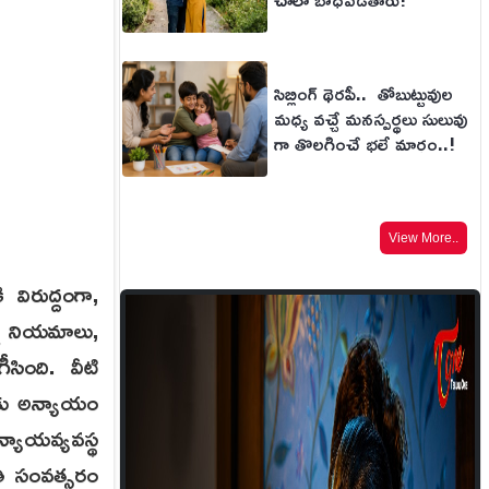
సిబ్లింగ్ థెరపీ.. తోబుట్టువుల
మధ్య వచ్చే మనస్పర్థలు సులువు
గా తొలగించే భలే మార్గం..!
View More..
ిరుద్దంగా,
్ని నియమాలు,
ీసింది. వీటి
ులకు అన్యాయం
్యాయవ్యవస్థ
రతి సంవత్సరం