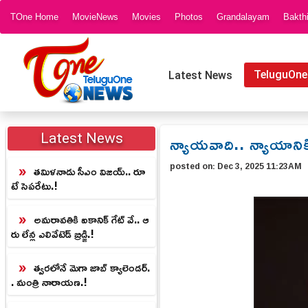
TOne Home
MovieNews
Movies
Photos
Grandalayam
Bakth
TeluguOne
Latest News
న్యాయవాది.. న్యాయానిక
Latest News
posted on:
Dec 3, 2025 11:23AM
తమిళనాడు సీఎం విజయ్.. రూ
టే సెపరేటు.!
అమరావతికి ఐకానిక్ గేట్ వే.. ఆ
రు లేన్ల ఎలివేటెడ్ బ్రిడ్జి.!
త్వరలోనే మెగా జాబ్ క్యాలెండర్.
. మంత్రి నారాయణ.!