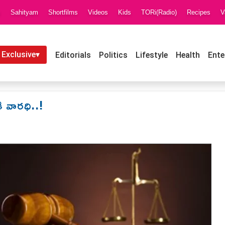
i
Sahityam
Shortfilms
Videos
Kids
TORi(Radio)
Recipes
V
 Exclusive▾
Editorials
Politics
Lifestyle
Health
Ente
ి వారధి..!