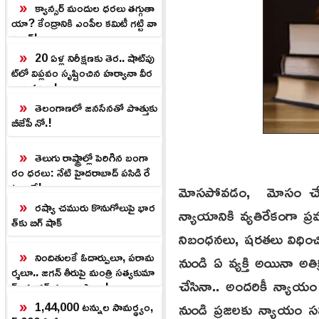
క్యాన్సర్ మందుల ధరలు తగ్గుతా
యా? కేంద్రానికి ఎంపీల కమిటీ గట్టి వా
ర్నింగ్!
20 ఏళ్ల నిరీక్షణకు తెర.. షాట్‌పు
ట్‌లో విప్లవం సృష్టించిన హర్యానా వీర
నారి షర్మిల!
తెలంగాణలో జనసేనతో పొత్తుకు
బీజేపీ నో.!
తెలుగు రాష్ట్రాల్లో పెరిగిన బంగా
రం ధరలు: నేటి హైదరాబాద్ పసిడి రే
ట్లు ఇవే!
మోసపోవడం, మోసం చేయడం
రష్యా చమురు కొనుగోలుపై భార
న్యాయానికి వ్యతిరేకంగా ప
త్‌కు బిగ్ షాక్
నిబంధనలు, షరతలు విధించింద
నిందితులకే ఓదార్పులూ, పరామ
నుండి ఏ వ్యక్తి అయినా అత
ర్శలూ.. జగన్ తీరుపై మంత్రి సత్యకుమా
చేసినా.. అందరికీ న్యాయం
ర్ యాదవ్ వ్యంగ్యాస్త్రాలు.!
నుండి ప్రజలకు న్యాయం సమక
1,44,000 టన్నుల సామర్థ్యం,