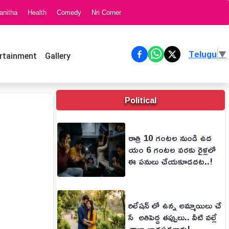
anitha
Health
Comedy
Nri Corner
Telugu
▼
rtainment
Gallery
Political
రాత్రి 10 గంటల నుండి ఉద
యం 6 గంటల వరకు రైళ్లలో
ఈ పనులు చేయకూడదట..!
రిలేషన్ లో ఉన్న అమ్మాయిలు చే
సే అతిపెద్ద తప్పులు.. వీటి వల్లే
చాలా బాధపడతారు!