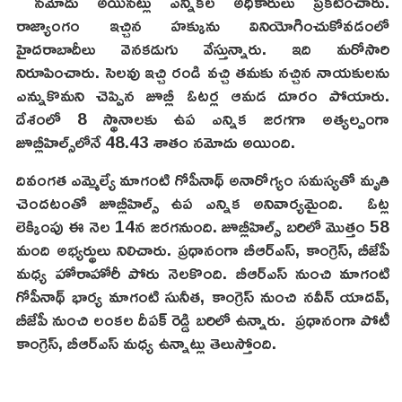
నమోదు అయినట్లు ఎన్నికల అధికారులు ప్రకటించారు.
రాజ్యాంగం ఇచ్చిన హక్కును వినియోగించుకోవడంలో
హైదరాబాదీలు వెనకడుగు వేస్తున్నారు. ఇది మరోసారి
నిరూపించారు. సెలవు ఇచ్చి రండి వచ్చి తమకు నచ్చిన నాయకులను
ఎన్నుకొమని చెప్పిన జూబ్లీ ఓటర్ల ఆమడ దూరం పోయారు.
దేశంలో 8 స్థానాలకు ఉప ఎన్నిక జరగగా అత్యల్పంగా
జూబ్లీహిల్స్‌లోనే 48.43 శాతం నమోదు అయింది.
దివంగత ఎమ్మెల్యే మాగంటి గోపీనాథ్ అనారోగ్యం సమస్యతో మృతి
చెందటంతో జూబ్లీహిల్స్ ఉప ఎన్నిక అనివార్యమైంది. ఓట్ల
లెక్కింపు ఈ నెల 14న జరగనుంది. జూబ్లీహిల్స్‌ బరిలో మొత్తం 58
మంది అభ్యర్థులు నిలిచారు. ప్రధానంగా బీఆర్ఎస్, కాంగ్రెస్, బీజేపీ
మధ్య హోరాహోరీ పోరు నెలకొంది. బీఆర్ఎస్ నుంచి మాగంటి
గోపీనాథ్ భార్య మాగంటి సునీత, కాంగ్రెస్ నుంచి నవీన్ యాదవ్,
బీజేపీ నుంచి లంకల దీపక్ రెడ్డి బరిలో ఉన్నారు. ప్రధానంగా పోటీ
కాంగ్రెస్, బీఆర్ఎస్ మధ్య ఉన్నాట్లు తెలుస్తోంది.