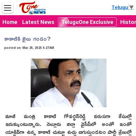
Telugu
▼
Home
Latest News
TeluguOne Exclusive
Histo
కాకాణికి జైలు గండం?
posted on:
Mar 26, 2025 6:27AM
మాజీ మంత్రి కాకాణి గోవర్ధన్‌రెడ్డి వరుసగా కేసుల్లో
ఇరుక్కుంటున్నారు. నెల్లూరు జిల్లా వైసీపీలో అంతో ఇంతో
యాక్టివ్‌గా ఉన్న కాకాణి చుట్టూ ఉచ్చు బిగుస్తుండటం పార్టీ శ్రేణుల్లో