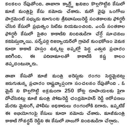
కలకలం రేపుతోంది. తాజాగా క్వార్ట్జ్‌ ఖనిజం కొల్లగొట్టిన కేసులో
మాజీ మంత్రిపై కేసు నమోదు చేశారు. మరో వైపు ఒంగోలు
పార్లమెంట్‌ సభ్యుడు మాగుంట శ్రీనివాసులురెడ్డి సంతకాలను ఫోర్జరీ
చేసిన కేసులో ప్రభుత్వం సిట్‌ను నియమించింది. ఎంపీ సంతకాల
ఫోర్జరీ కేసులో సైతం కాకాణిని నిందితుడిగా చేర్చే సూచనలు
కనిపిస్తున్నాయి. సర్వేపల్లి రిజర్వాయర్‌లో గ్రావెల్‌ కుంభకోణం వెనుక
కూడా కాకాణి హస్తం ఉన్నట్లు అప్పట్లో పెద్ద ఎత్తున ప్రచారం
జరిగింది. ఈ పరిణామాలతో కాకాణికి కష్ట కాలం
తప్పదంటున్నారు.
తాజా కేసుతో మాజీ మంత్రి అరెస్టుకు రంగం సిద్దమైనట్లు
జరుగుతున్న ప్రచారం రాష్ట్రవ్యాప్తంగా సంచలనం రేపుతోంది . ఓ
మైన్ ని కొల్లగొట్టి అక్రమంగా 250 కోట్ల రూపాయలకు పైగా
దోచేసినట్లు మాజీ మంత్రి సోమిరెడ్డి చంద్రమోహన్ రెడ్డి ఆరోపణలు
మేరకు మైనింగ్, పోలీసు అధికారులు రంగంలోకి దిగారు. ఇప్పటికే
ఈ అభియోగంపై కేసులు కూడా నమోదు చేశారు. మాజీమంత్రి
కాకాణి గోవర్ధన్ రెడ్డిని ఈ కేసులో నాలుగో నిందితుడిగా చేర్చారు.