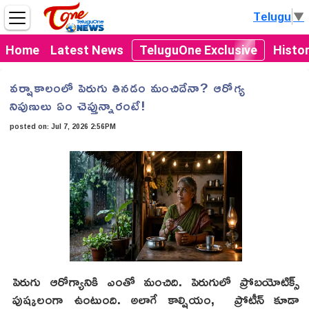
Telugu
▼
Home
Latest News
TeluguOne Exclusive
Histo
వర్షాకాలంలో పెరుగు తినడం మంచిదేనా? ఆరోగ్య
నిపుణులు ఏం చెప్తున్నారంటే!
posted on:
Jul 7, 2026 2:56PM
పెరుగు ఆరోగ్యానికి ఎంతో మంచిది. పెరుగులో ప్రోబయోటిక్స్
పుష్కలంగా ఉంటుంది. అలాగే కాల్షియం, ప్రోటీన్ కూడా