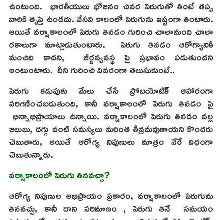
ఉంటుంది. భారతీయులు భోజనం చివర పెరుగుతో తింటే తప్ప
వారికి తృప్తి ఉండదు. వేసవి కాలంలో పెరుగును ఇష్టంగా తింటారు.
అయితే వర్షాకాలంలో పెరుగు తినడం గురించి చాలామంది చాలా
రకాలుగా మాట్లాడుతుంటారు. పెరుగు తినడం ఆరోగ్యానికి
మంచిది కాదని, జీర్ణవ్యవస్థ పై ప్రభావం పడుతుందని
అంటుంటారు. దీని గురించి వివరంగా తెలుసుకుంటే..
పెరుగు కడుపుకు మేలు చేసే ప్రోబయోటిక్ ఆహారంగా
పరిగణించబడుతుంది, కానీ వర్షాకాలంలో పెరుగు తినడం పై
భిన్నాభిప్రాయాలు ఉన్నాయి. వర్షాకాలంలో పెరుగు తినడం వల్ల
జలుబు, దగ్గు వంటి సమస్యలు మరింత తీవ్రమవుతాయని కొందరు
చెబుతారు, అయితే ఆరోగ్య నిపుణులు మాత్రం వేరే విధంగా
చెబుతున్నారు.
వర్షాకాలంలో పెరుగు తినవచ్చా?
ఆరోగ్య నిపుణుల అభిప్రాయం ప్రకారం, వర్షాకాలంలో పెరుగును
తినవచ్చు, కానీ దాని పరిమాణం , పెరుగు తినే సమయం