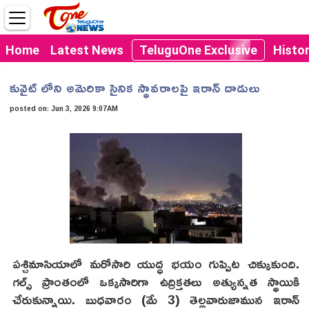
Home
Latest News
TeluguOne Exclusive
Histo
కువైట్ లోని అమెరికా సైనిక స్థావరాలపై ఇరాన్ దాడులు
posted on:
Jun 3, 2026 9:07AM
పశ్చిమాసియాలో మరోసారి యుద్ధ భయం గుప్పిట చిక్కుకుంది.
గల్ఫ్ ప్రాంతంలో ఒక్కసారిగా ఉద్రిక్తతలు అత్యున్నత స్థాయికి
చేరుకున్నాయి. బుధవారం (మే 3) తెల్లవారుజామున ఇరాన్