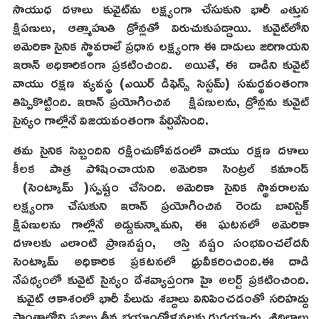
సాయుధ దళాలు కువైట్‌ను లక్ష్యంగా చేసుకుని భారీ ఎత్తున
క్షిపణులు, ఆత్మాహుతి డ్రోన్లతో విరుచుకుపడ్డాయి. కువైట్‌లోని
అమెరికా సైనిక స్థావరాలే ప్రధాన లక్ష్యంగా ఈ దాడులు జరిగాయని
ఇరాన్ అధికారికంగా ప్రకటించింది. అయితే, ఈ దాడిని కువైట్
వాయు రక్షణ వ్యవస్థ (ఎయిర్ డిఫెన్స్ సిస్టమ్) సమర్థవంతంగా
తిప్పికొట్టింది. ఇరాన్ ప్రయోగించిన క్షిపణులను, డ్రోన్లను కువైట్
సైన్యం గాల్లోనే విజయవంతంగా పేల్చివేసింది.
తమ సైనిక సిబ్బందిని రక్షించుకోవడంలో వాయు రక్షణ దళాలు
కీలక పాత్ర పోషించాయని అమెరికా సెంట్రల్ కమాండ్
(సెంట్కామ్ )స్పష్టం చేసింది. అమెరికా సైనిక స్థావరాలను
లక్ష్యంగా చేసుకుని ఇరాన్ ప్రయోగించిన రెండు బాలిస్టిక్
క్షిపణులను గాల్లోనే అడ్డుకున్నామని, ఈ ఘటనలో అమెరికా
దళాలకు ఎలాంటి ప్రాణనష్టం, ఆస్తి నష్టం సంభవించలేదనీ
సెంట్కామ్ అధికారిక ప్రకటనలో ధ్రువీకరించింది.ఈ దాడి
నేపథ్యంలో కువైట్ సైన్యం దేశవ్యాప్తంగా హై అలర్ట్ ప్రకటించింది.
కువైట్ ఆకాశంలో భారీ పేలుడు శబ్దాలు వినిపించడంతో సరిహద్దు
ప్రాంతాల్లోని ప్రజలు తీవ్ర భయాందోళనలకు గురయ్యారు. శిథిలాలు