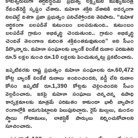
కోటీశ్వరులుగా తీర్చిదిద్దడమే ప్రభుత్వ లక్ష్యమని ముఖ్యమంత్రి
రేవంత్‌రెడ్డి స్పష్టం చేశారు. మహిళా శక్తిని దేశానికి ఆదర్శంగా
నిలబెట్టే దిశగా ప్రజా ప్రభుత్వం పనిచేస్తోందని తెలిపారు. “మహిళ
ఆర్థికంగా బలపడితే కుటుంబం బలపడుతుంది.. కుటుంబం
బలపడితే గ్రామం అభివృద్ధి చెందుతుంది.. గ్రామం అభివృద్ధి
చెందితే తెలంగాణ మరింత శక్తివంతమవుతుంది” అని సీఎం
పేర్కొన్నారు. మహిళా సంఘాలకు బ్యాంక్ లింకేజీ రుణాల పరిమితిని
రూ.5 లక్షల నుంచి రూ.10 లక్షలకు పెంచుతున్నట్లు ప్రకటించారు.
ఇప్పటివరకు రాష్ట్ర ప్రభుత్వం మహిళా సంఘాలకు రూ.60,472
కోట్ల బ్యాంక్ లింకేజీ రుణాలు అందించిందని, వడ్డీ లేని రుణాల
కోసం ఇప్పటికే రూ.1,390 కోట్లను చెల్లించిందని సీఎం
వెల్లడించారు. ఇకపై మహిళా సంఘాలు చిన్నచిన్న ఉపాధి
కార్యక్రమాలకు మాత్రమే పరిమితం కాకుండా భారీ వ్యాపార
రంగాల్లోకి అడుగుపెట్టాలని పిలుపునిచ్చారు. రైస్ మిల్లులు, మండల
స్థాయి గోదాములు, లాజిస్టిక్ పార్కులు నిర్మించుకోవాలని
సూచించారు.