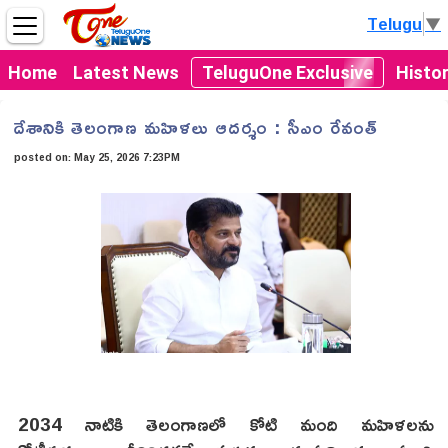
Telugu
▼
Home
Latest News
TeluguOne Exclusive
Histo
దేశానికి తెలంగాణ మహిళలు ఆదర్శం : సీఎం రేవంత్
posted on:
May 25, 2026 7:23PM
2034 నాటికి తెలంగాణలో కోటి మంది మహిళలను