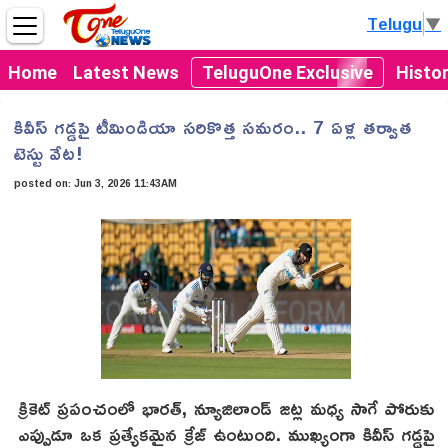
Telugu
▼
Home
Latest News
TeluguOne Exclusive
Histo
కివీస్ గడ్డపై టీమిండియా సరికొత్త సమరం.. 7 ఏళ్ల తర్వాత
టెస్టు వేట!
posted on:
Jun 3, 2026 11:43AM
క్రికెట్ ప్రపంచంలో భారత్, న్యూజిలాండ్ జట్ల మధ్య సాగే పోరుకు
ఎప్పుడూ ఒక ప్రత్యేకమైన క్రేజ్ ఉంటుంది. ముఖ్యంగా కివీస్ గడ్డపై