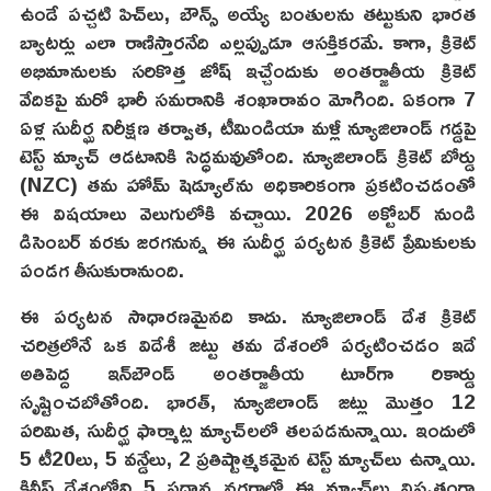
ఉండే పచ్చటి పిచ్‌లు, బౌన్స్ అయ్యే బంతులను తట్టుకుని భారత
బ్యాటర్లు ఎలా రాణిస్తారనేది ఎల్లప్పుడూ ఆసక్తికరమే. కాగా, క్రికెట్
అభిమానులకు సరికొత్త జోష్ ఇచ్చేందుకు అంతర్జాతీయ క్రికెట్
వేదికపై మరో భారీ సమరానికి శంఖారావం మోగింది. ఏకంగా 7
ఏళ్ల సుదీర్ఘ నిరీక్షణ తర్వాత, టీమిండియా మళ్లీ న్యూజిలాండ్ గడ్డపై
టెస్ట్ మ్యాచ్ ఆడటానికి సిద్ధమవుతోంది. న్యూజిలాండ్ క్రికెట్ బోర్డు
(NZC) తమ హోమ్ షెడ్యూల్‌ను అధికారికంగా ప్రకటించడంతో
ఈ విషయాలు వెలుగులోకి వచ్చాయి. 2026 అక్టోబర్ నుండి
డిసెంబర్ వరకు జరగనున్న ఈ సుదీర్ఘ పర్యటన క్రికెట్ ప్రేమికులకు
పండగ తీసుకురానుంది.
ఈ పర్యటన సాధారణమైనది కాదు. న్యూజిలాండ్ దేశ క్రికెట్
చరిత్రలోనే ఒక విదేశీ జట్టు తమ దేశంలో పర్యటించడం ఇదే
అతిపెద్ద ఇన్‌బౌండ్ అంతర్జాతీయ టూర్‌గా రికార్డు
సృష్టించబోతోంది. భారత్, న్యూజిలాండ్ జట్లు మొత్తం 12
పరిమిత, సుదీర్ఘ ఫార్మాట్ల మ్యాచ్‌లలో తలపడనున్నాయి. ఇందులో
5 టీ20లు, 5 వన్డేలు, 2 ప్రతిష్టాత్మకమైన టెస్ట్ మ్యాచ్‌లు ఉన్నాయి.
కివీస్ దేశంలోని 5 ప్రధాన నగరాల్లో ఈ మ్యాచ్‌లు విస్తృతంగా